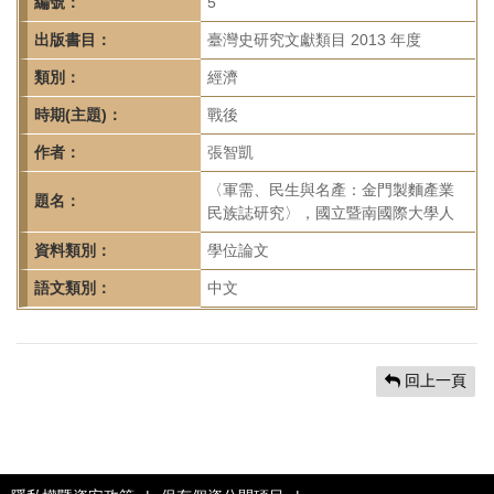
首
編號：
5
頁
出版書目：
臺灣史研究文獻類目 2013 年度
類別：
經濟
時期(主題)：
戰後
作者：
張智凱
〈軍需、民生與名產：金門製麵產業
題名：
民族誌研究〉，國立暨南國際大學人
資料類別：
學位論文
語文類別：
中文
回上一頁