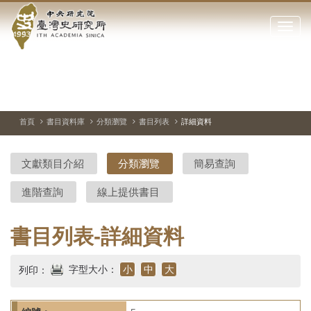
中
跳
到
點
央
主
擊
要
開
研
內
啟
容
或
究
切
上
下
主
區
換
一
一
圖
關
暫
張
張
連
塊
閉
停、
圖
圖
結
院-
播
片
片
首頁
書目資料庫
分類瀏覽
書目列表
詳細資料
網
放
站
臺
主
文獻類目介紹
分類瀏覽
簡易查詢
要
灣
選
進階查詢
線上提供書目
單
史
研
書目列表-詳細資料
究
字型大小：
小
中
大
列印：
所-