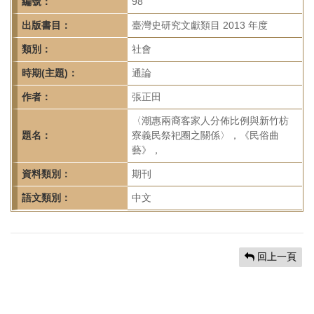
首
編號：
98
頁
出版書目：
臺灣史研究文獻類目 2013 年度
類別：
社會
時期(主題)：
通論
作者：
張正田
〈潮惠兩裔客家人分佈比例與新竹枋
題名：
寮義民祭祀圈之關係〉，《民俗曲
藝》，
資料類別：
期刊
語文類別：
中文
回上一頁