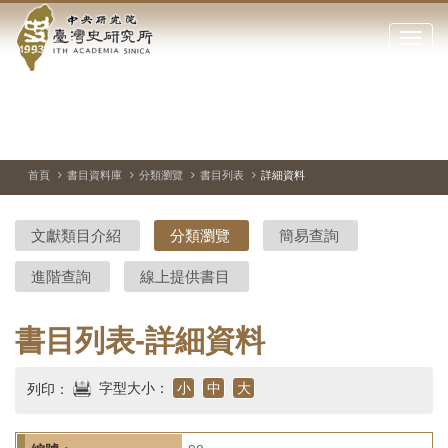
中
跳
到
點
央
主
擊
要
開
研
內
啟
容
或
究
切
上
下
主
區
換
一
一
圖
關
暫
張
張
連
塊
閉
停、
圖
圖
結
院-
播
片
片
首頁
書目資料庫
分類瀏覽
書目列表
詳細資料
網
放
站
臺
主
文獻類目介紹
分類瀏覽
簡易查詢
要
灣
選
進階查詢
線上提供書目
單
史
研
書目列表-詳細資料
究
字型大小：
小
中
大
列印：
所-