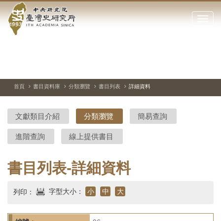
中
跳
到
點
央
主
擊
要
開
研
內
啟
容
或
究
切
上
下
主
區
換
一
一
圖
關
暫
張
張
連
塊
閉
停、
圖
圖
結
院-
播
片
片
首頁
書目資料庫
分類瀏覽
書目列表
詳細資料
網
放
站
臺
主
文獻類目介紹
分類瀏覽
簡易查詢
要
灣
選
進階查詢
線上提供書目
單
史
研
書目列表-詳細資料
究
字型大小：
小
中
大
列印：
所-