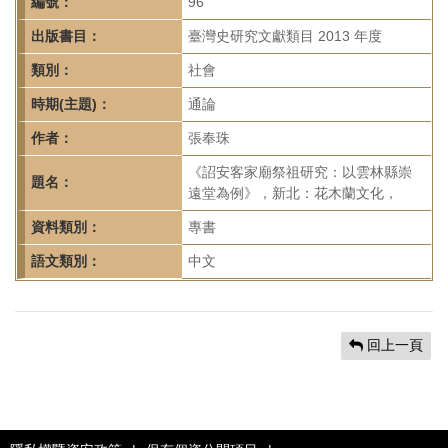
首
編號：
96
頁
出版書目：
臺灣史研究文獻類目 2013 年度
類別：
社會
時期(主題)：
通論
作者：
張奉珠
《詔安客家廟祭祖研究：以雲林縣崇
題名：
遠堂為例》，新北：花木蘭文化，
資料類別：
專書
語文類別：
中文
回上一頁