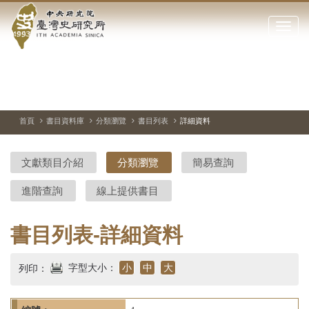
中
跳
到
點
央
主
擊
要
開
研
內
啟
容
或
究
切
上
下
主
區
換
一
一
圖
關
暫
張
張
連
塊
閉
停、
圖
圖
結
院-
播
片
片
首頁
書目資料庫
分類瀏覽
書目列表
詳細資料
網
放
站
臺
主
文獻類目介紹
分類瀏覽
簡易查詢
要
灣
選
進階查詢
線上提供書目
單
史
研
書目列表-詳細資料
究
字型大小：
小
中
大
列印：
所-