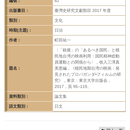
首
編號：
82
頁
出版書目：
臺灣史研究文獻類目 2017 年度
類別：
文化
時期(主題)：
日治
作者：
町田祐一
〈「銃後」の「あるべき国民」と植
民地台湾の映画利用：国民精神総動
員運動との関係から〉，收入三澤真
題名：
美恵編，《植民地期台湾の映画：発
見されたプロパガンダ•フィルムの研
究》，東京：東京大学出版会，
2017，頁 95–119。
資料類別：
論文集
語文類別：
日文