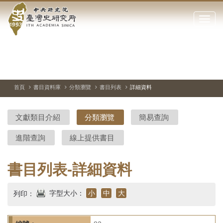
中
跳
到
點
央
主
擊
要
開
研
內
啟
容
或
究
切
上
下
主
區
換
一
一
圖
關
暫
張
張
連
塊
閉
停、
圖
圖
結
院-
播
片
片
首頁
書目資料庫
分類瀏覽
書目列表
詳細資料
網
放
站
臺
主
文獻類目介紹
分類瀏覽
簡易查詢
要
灣
選
進階查詢
線上提供書目
單
史
研
書目列表-詳細資料
究
字型大小：
小
中
大
列印：
所-