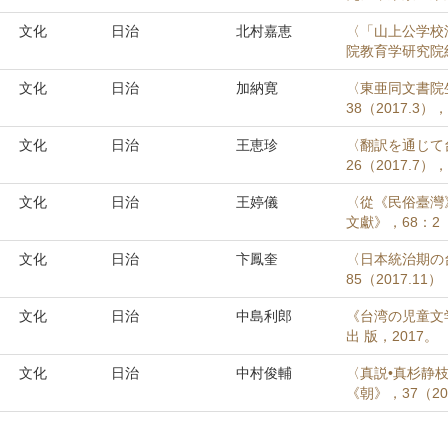
文化
日治
北村嘉恵
〈「山上公学校
院教育学研究院紀要
文化
日治
加納寛
〈東亜同文書院
38（2017.3），
文化
日治
王恵珍
〈翻訳を通じて
26（2017.7），
文化
日治
王婷儀
〈從《民俗臺灣
文獻》，68：2（2
文化
日治
卞鳳奎
〈日本統治期の
85（2017.11）
文化
日治
中島利郎
《台湾の児童文
出 版，2017。
文化
日治
中村俊輔
〈真説•真杉静
《朝》，37（201