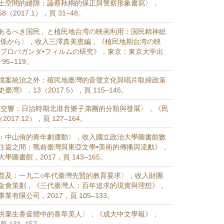
土空間的縫隙：論蔡秋桐的保正與警察形象書寫〉，
（2017.1），頁 31–48。
あるべき国民」と植民地台湾の映画利用：国民精神総
関係から〉，收入三澤真美恵編，《植民地期台湾の映
たプロパガンダ•フィルムの研究》，東京：東京大学出
95–119。
檔案統治之外：殖民地臺灣的音聲文化與唱片取締政策
灣》，13（2017.5），頁 115–146。
西交響：日治時期北港音樂子弟團的分類與發展〉，《民
017.12），頁 127–164。
：中山侑的青年劇運動〉，收入國立政治大學圖書館數
往返之間：戰前臺灣與東亞文學•美術的傳播與流動》，
圖書館，2017，頁 143–165。
普及：一九二○年代臺灣先賢的教育要求〉，收入財團
金會策劃，《三代臺灣人：百年追求的現實與理想》，
業有限公司，2017，頁 105–133。
洪棄生香奩體中的香草美人〉，《成大中文學報》，