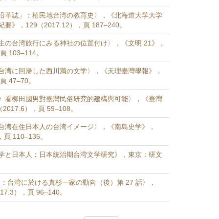
沿革誌」：植民地台湾の教育史〉，《北海道大学大学
》，129（2017.12），頁 187–240。
生の台湾旅行にみる神社の位置付け〉，《文明 21》，
頁 103–114。
台湾に回帰した西川満の文学〉，《天理臺灣學報》，
頁 47–70。
》看柳田國男對臺灣民俗研究的建構與可能〉，《臺灣
017.6），頁 59–108。
台湾在住日本人の台湾イメージ〉，《南島史学》，
，頁 110–135。
学と日本人：日本統治期台湾文学研究》，東京：研文
枝：台湾に於ける真杉一家の動向（後）第 27 話〉，
7.3），頁 96–140。