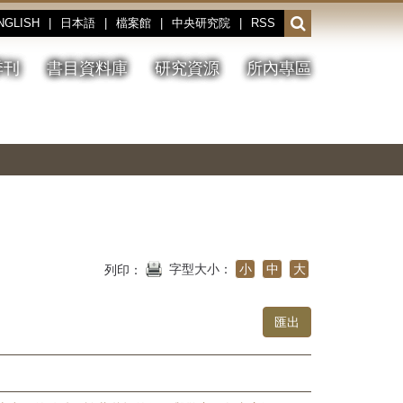
NGLISH
|
日本語
|
檔案館
|
中央研究院
|
RSS
開
啟
或
季刊
書目資料庫
研究資源
所內專區
收
合
搜
切
上
下
主
換
一
一
圖
尋
暫
張
張
連
停、
圖
圖
結
欄
播
片
片
位
放
字型大小：
小
中
大
列印：