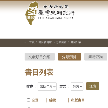
中
跳
到
央
主
要
研
內
容
究
區
塊
院-
首頁
書目資料庫
分類瀏覽
書目列表
:::
臺
文獻類目介紹
分類瀏覽
簡易查詢
灣
史
書目列表
研
排序：
方式：
究
所-
全選
編號
出版書目