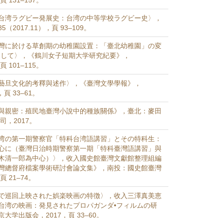
頁 131–157。
台湾ラグビー発展史：台湾の中等学校ラグビー史〉，
（2017.11），頁 93–109。
灣に於ける草創期の幼稚園設置：「臺北幼稚園」の変
として〉，《鶴川女子短期大学研究紀要》，
頁 101–115。
藝旦文化的考釋與述作〉，《臺灣文學學報》，
，頁 33–61。
與親密：殖民地臺灣小說中的種族關係》，臺北：麥田
司，2017。
湾の第一期警察官「特科台湾語講習」とその特科生：
心に（臺灣日治時期警察第一期「特科臺灣語講習」與
木清一郎為中心）〉，收入國史館臺灣文獻館整理組編
灣總督府檔案學術研討會論文集》，南投：國史館臺灣
頁 21–74。
で巡回上映された娯楽映画の特徴〉，收入三澤真美恵
台湾の映画：発見されたプロパガンダ•フィルムの研
大学出版会，2017，頁 33–60。