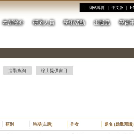
網站導覽
|
中文版
|
E
:::
本所簡介
研究人員
學術活動
出版品
學術
進階查詢
線上提供書目
類別
時期(主題)
作者
題名 (點擊閱讀)