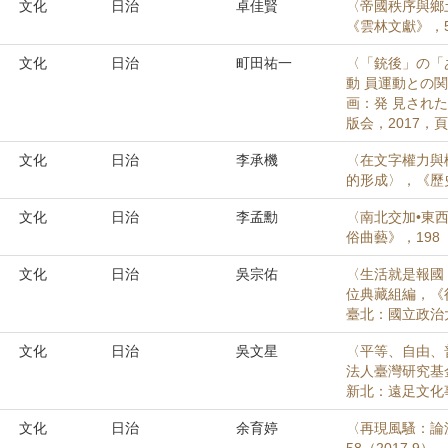
文化
日治
卓佳賢
〈帝國秩序與鄉
《雲林文獻》，58
文化
日治
町田祐一
〈「銃後」の「
動 員運動との
画：発 見され
版会，2017，頁 
文化
日治
李承機
〈在文字權力與
的形成〉，《歷史臺
文化
日治
李孟勳
〈南北交加•東
俗曲藝》，198（2
文化
日治
吳宗佑
〈生活就是報國
位典藏組編，《
臺北：國立政治大學
文化
日治
吳文星
〈平等、自由、
法人臺灣研究基
新北：遠足文化事
文化
日治
余育婷
〈再現風騷：論