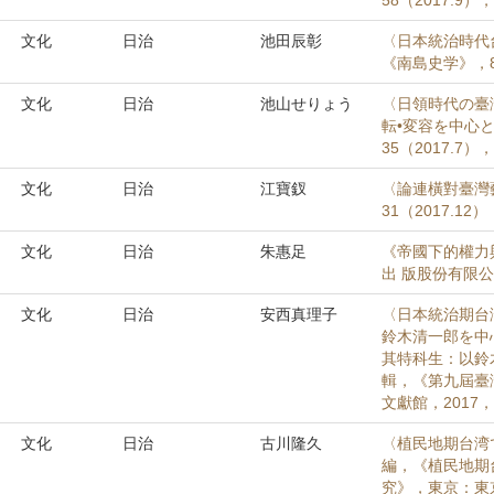
58（2017.9），
文化
日治
池田辰彰
〈日本統治時代
《南島史学》，85
文化
日治
池山せりょう
〈日領時代の臺
転•変容を中心
35（2017.7），
文化
日治
江寶釵
〈論連橫對臺灣
31（2017.12）
文化
日治
朱惠足
《帝國下的權力
出 版股份有限公
文化
日治
安西真理子
〈日本統治期台
鈴木清一郎を中
其特科生：以鈴
輯，《第九屆臺
文獻館，2017，
文化
日治
古川隆久
〈植民地期台湾
編，《植民地期
究》，東京：東京