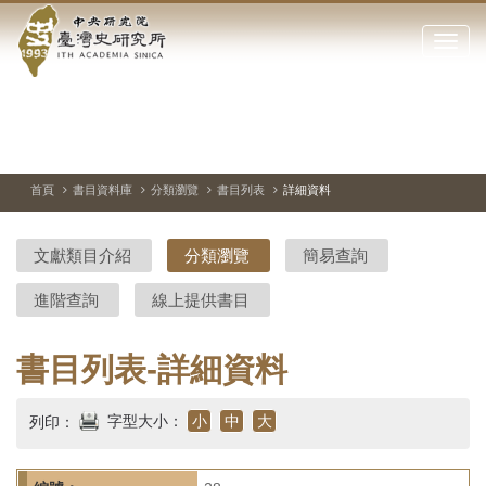
中
跳
到
點
央
主
擊
要
開
研
內
啟
容
或
究
切
上
下
主
區
換
一
一
圖
關
暫
張
張
連
塊
閉
停、
圖
圖
結
院-
播
片
片
首頁
書目資料庫
分類瀏覽
書目列表
詳細資料
網
放
站
臺
主
文獻類目介紹
分類瀏覽
簡易查詢
要
灣
選
進階查詢
線上提供書目
單
史
研
書目列表-詳細資料
究
字型大小：
小
中
大
列印：
所-