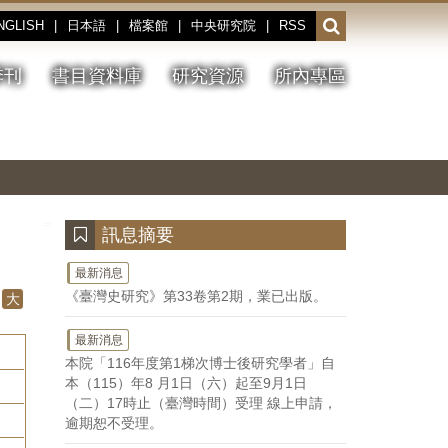
NGLISH
|
日本語
|
檔案館
|
中央研究院
|
RSS
開
啟
或
季刊
書目資料庫
研究資源
所內專區
收
合
搜
切
上
下
主
換
一
一
圖
尋
暫
張
張
連
停、
圖
圖
結
欄
播
片
片
位
放
:::
訊息摘要
最新消息
《臺灣史研究》第33卷第2期，業已出版。
大
最新消息
本院「116年度第1梯次博士後研究學者」自
本（115）年8 月1日（六）起至9月1日
（二）17時止（臺灣時間）受理 線上申請，
逾期恕不受理。