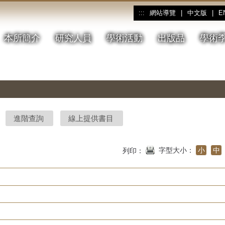
網站導覽
|
中文版
|
E
:::
本所簡介
研究人員
學術活動
出版品
學術
進階查詢
線上提供書目
字型大小：
小
中
列印：