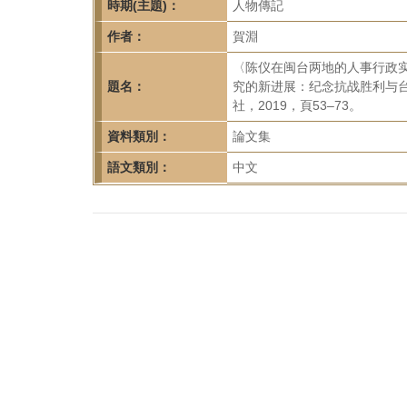
首
時期(主題)：
人物傳記
頁
作者：
賀淵
〈陈仪在闽台两地的人事行政
題名：
究的新进展：纪念抗战胜利与
社，2019，頁53–73。
資料類別：
論文集
語文類別：
中文