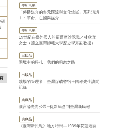
學術活動
「傳播媒介的多元匯流與文化鑲嵌」系列演講
Ⅰ：革命、亡國與媒介
史研
版
學術活動
19世紀在臺外國人的福爾摩沙認識／林欣宜
女士（國立臺灣師範大學歷史學系副教授）
出版品
困境中的掙扎：我們的荊棘之路
出版品
頁
礦場的管理者：臺灣煤礦耆宿王國雄先生訪問
紀錄
典藏品
讓言論走向公眾─從新民會到臺灣新民報
典藏品
《臺灣新民報》地方特輯—1939年花蓮港開