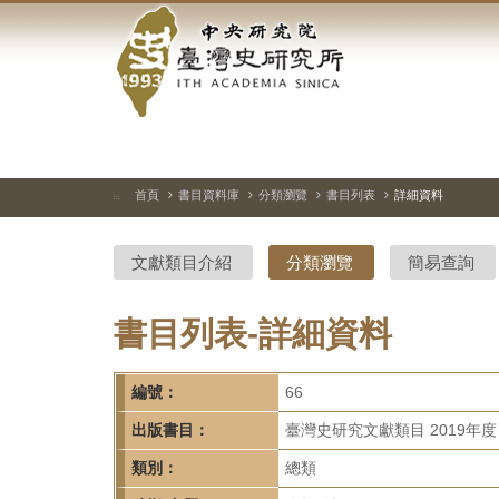
中
跳
到
央
主
要
研
內
容
究
區
塊
院-
首頁
書目資料庫
分類瀏覽
書目列表
詳細資料
:::
臺
文獻類目介紹
分類瀏覽
簡易查詢
灣
史
書目列表-詳細資料
研
編號：
66
究
出版書目：
臺灣史研究文獻類目 2019年度
所-
類別：
總類