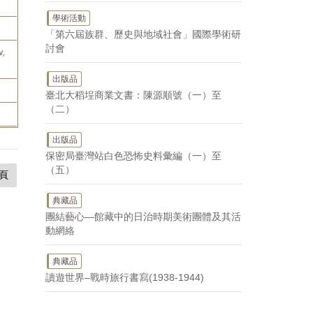
學術活動
「第六屆族群、歷史與地域社會」國際學術研
討會
w,
出版品
臺北大稻埕商業文書：陳源順號（一）至
（二）
出版品
保密局臺灣站白色恐怖史料彙編（一）至
（五）
頁
典藏品
團結藝心—館藏中的日治時期美術團體及其活
動網絡
典藏品
讀遊世界–戰時旅行書寫(1938-1944)