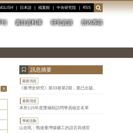
NGLISH
|
日本語
|
檔案館
|
中央研究院
|
RSS
開
啟
或
季刊
書目資料庫
研究資源
所內專區
收
合
搜
切
上
下
主
換
一
一
圖
尋
暫
張
張
連
停、
圖
圖
結
欄
播
片
片
位
放
:::
訊息摘要
最新消息
《臺灣史研究》第33卷第2期，業已出版。
大
最新消息
本所115年度獎補助訪問學員核定名單
學術活動
山在吼：戰後臺灣煤礦工的語言與感官