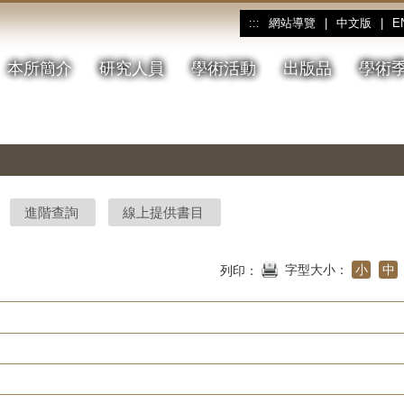
網站導覽
|
中文版
|
E
:::
本所簡介
研究人員
學術活動
出版品
學術
進階查詢
線上提供書目
字型大小：
小
中
列印：