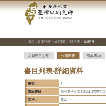
中
跳
到
央
主
要
研
內
容
究
區
塊
院-
首頁
書目資料庫
分類瀏覽
書目列表
詳細資料
:::
臺
文獻類目介紹
分類瀏覽
簡易查詢
灣
史
書目列表-詳細資料
研
編號：
1
究
出版書目：
臺灣史研究文獻類目 2020年度
所-
類別：
政治