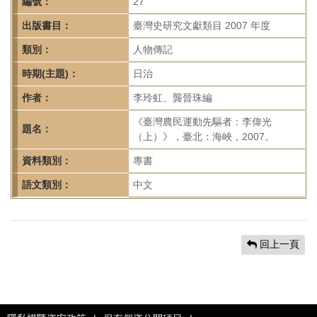
首
編號：
27
頁
出版書目：
臺灣史研究文獻類目 2007 年度
類別：
人物傳記
時期(主題)：
日治
作者：
李玲虹、龔晉珠編
《臺灣農民運動先驅者：李偉光
題名：
（上）》，臺北：海峽，2007。
資料類別：
專書
語文類別：
中文
回上一頁