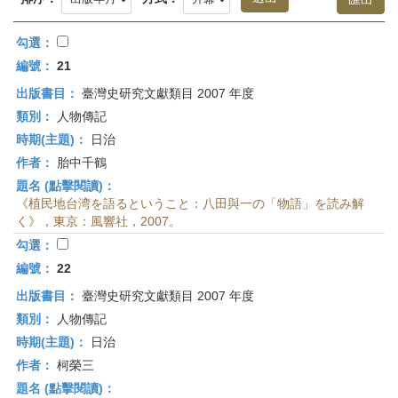
首
頁
勾選：
編號：
21
出版書目：
臺灣史研究文獻類目 2007 年度
類別：
人物傳記
時期(主題)：
日治
作者：
胎中千鶴
題名 (點擊閱讀)：
《植民地台湾を語るということ：八田與一の「物語」を読み解
く》，東京：風響社，2007。
勾選：
編號：
22
出版書目：
臺灣史研究文獻類目 2007 年度
類別：
人物傳記
時期(主題)：
日治
作者：
柯榮三
題名 (點擊閱讀)：