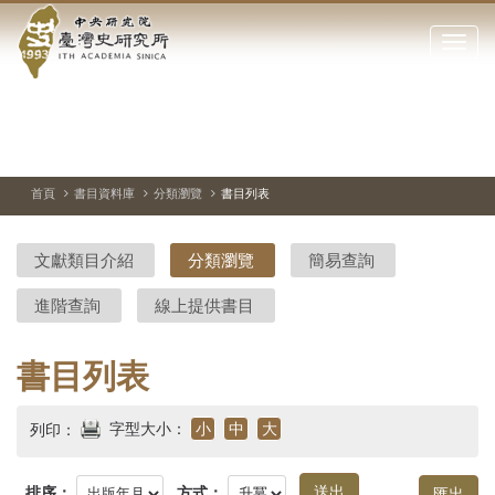
中
跳
到
點
央
主
擊
要
開
研
內
啟
容
或
究
切
上
下
主
區
換
一
一
圖
關
暫
張
張
連
塊
閉
停、
圖
圖
結
院-
播
片
片
首頁
書目資料庫
分類瀏覽
書目列表
網
放
站
臺
主
文獻類目介紹
分類瀏覽
簡易查詢
要
灣
選
進階查詢
線上提供書目
單
史
研
書目列表
究
字型大小：
小
中
大
列印：
所-
排序：
方式：