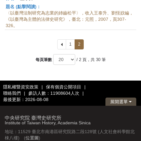
題名 (點擊閱讀)：
〈以臺灣法制研究為志業的姉齒松平〉，收入王泰升、劉恆妏編，
《以臺灣為主體的法律史研究》，臺北：元照，2007，頁307-
326。
上
1
2
一
頁
每頁筆數
/ 2 頁，共 30 筆
隱私權暨資安政策
|
保有個資公開項目
|
聯絡我們
|
參訪人數：11908604人次
|
最後更新：2026-08-08
展開選單
中央研究院 臺灣史研究所
Institute of Taiwan History, Academia Sinica
地址：11529 臺北市南港區研究院路二段128號 (人文社會科學館北
棟八樓) (
位置圖
)