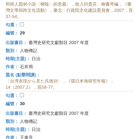
和韓人題材小說〈柳陰〉的意義〉，收入邱貴芬、柳書琴編，《臺
灣文學與跨文化流動》，臺北：行政院文化建設委員會，2007，頁
37-54。
勾選：
編號：
29
出版書目：
臺灣史研究文獻類目 2007 年度
類別：
人物傳記
時期(主題)：
日治
作者：
石井周
題名 (點擊閱讀)：
〈台湾表現から見た呉徳功〉，《環日本海研究年報》，
14（2007.2），頁58-77。
勾選：
編號：
30
出版書目：
臺灣史研究文獻類目 2007 年度
類別：
人物傳記
時期(主題)：
日治
作者：
王泰升