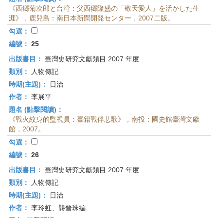
《西郷菊次郎と台湾：父西郷隆盛の「敬天愛人」を活かした生
涯》，鹿兒島：南日本新聞開発センター，2007二版。
勾選：
編號：
25
出版書目：
臺灣史研究文獻類目 2007 年度
類別：
人物傳記
時期(主題)：
日治
作者：
李展平
題名 (點擊閱讀)：
《戰火紋身的監視員：臺籍戰俘悲歌》，南投：國史館臺灣文獻
館，2007。
勾選：
編號：
26
出版書目：
臺灣史研究文獻類目 2007 年度
類別：
人物傳記
時期(主題)：
日治
作者：
李玲虹、龔晉珠編