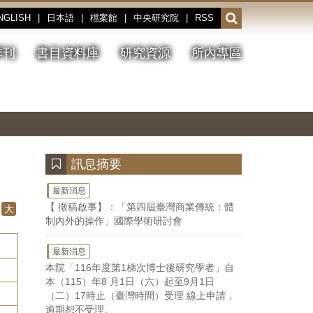
NGLISH
|
日本語
|
檔案館
|
中央研究院
|
RSS
開
啟
或
季刊
書目資料庫
研究資源
所內專區
收
合
搜
切
上
下
主
換
一
一
圖
尋
暫
張
張
連
停、
圖
圖
結
欄
播
片
片
位
放
:::
訊息摘要
最新消息
【 徵稿啟事】：「第四屆臺灣商業傳統：體
大
制內外的操作」國際學術研討會
最新消息
本院「116年度第1梯次博士後研究學者」自
本（115）年8 月1日（六）起至9月1日
（二）17時止（臺灣時間）受理 線上申請，
逾期恕不受理。