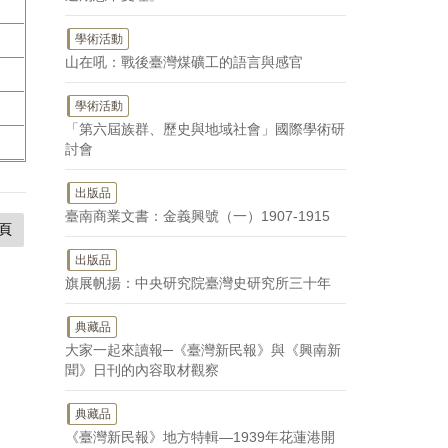
學術活動
山在吼：戰後臺灣煤礦工的語言與感官
學術活動
「第六屆族群、歷史與地域社會」國際學術研
討會
出版品
臺南商業文書：金義興號（一）1907-1915
頁
出版品
旗展帆揚：中央研究院臺灣史研究所三十年
典藏品
大家一起來讀報─《臺灣新民報》與《興南新
聞》日刊的內容取材觀察
典藏品
《臺灣新民報》地方特輯—1939年花蓮港開