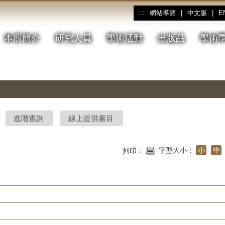
網站導覽
|
中文版
|
E
:::
本所簡介
研究人員
學術活動
出版品
學術
進階查詢
線上提供書目
字型大小：
小
中
列印：