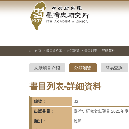
中
跳
到
央
主
要
研
內
容
究
區
塊
院-
首頁
書目資料庫
分類瀏覽
書目列表
詳細資料
:::
臺
文獻類目介紹
分類瀏覽
簡易查詢
灣
史
書目列表-詳細資料
研
編號：
33
究
出版書目：
臺灣史研究文獻類目 2021年度
所-
類別：
經濟