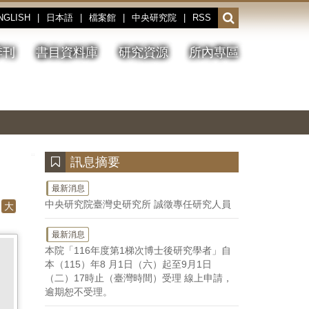
NGLISH
|
日本語
|
檔案館
|
中央研究院
|
RSS
開
啟
或
季刊
書目資料庫
研究資源
所內專區
收
合
搜
切
上
下
主
換
一
一
圖
尋
暫
張
張
連
停、
圖
圖
結
欄
播
片
片
位
放
:::
訊息摘要
最新消息
中央研究院臺灣史研究所 誠徵專任研究人員
大
最新消息
本院「116年度第1梯次博士後研究學者」自
本（115）年8 月1日（六）起至9月1日
（二）17時止（臺灣時間）受理 線上申請，
逾期恕不受理。