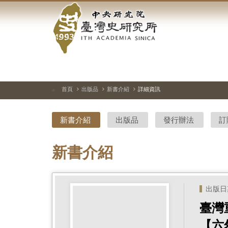
中
跳
到
央
主
要
研
內
容
究
區
塊
院-
首頁
出版品
新書介紹
詳細資訊
:::
臺
新書介紹
出版品
發行辦法
訂
灣
史
新書介紹
研
究
出版日期 
所-
臺灣
【六