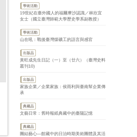
學術活動
19世紀在臺外國人的福爾摩沙認識／林欣宜
女士（國立臺灣師範大學歷史學系副教授）
學術活動
山在吼：戰後臺灣煤礦工的語言與感官
出版品
黃旺成先生日記（一）至（廿六）（臺灣史料
叢刊10)
出版品
家族企業／企業家族：侯雨利與臺南幫企業傳
承
典藏品
文藝日常：舊時報紙典藏中的臺陽記憶
典藏品
團結藝心—館藏中的日治時期美術團體及其活