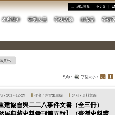
網站導覽
|
中文版
|
E
:::
本所簡介
研究人員
學術活動
出版品
學術
購資訊
字型大小：
小
中
列印：
/ 2017-12-29
作者 / 許雪姬主編
類別 / 史料彙編
重建協會與二二八事件文書（全三冊）
然居典藏史料彙刊第五輯】（臺灣史料叢