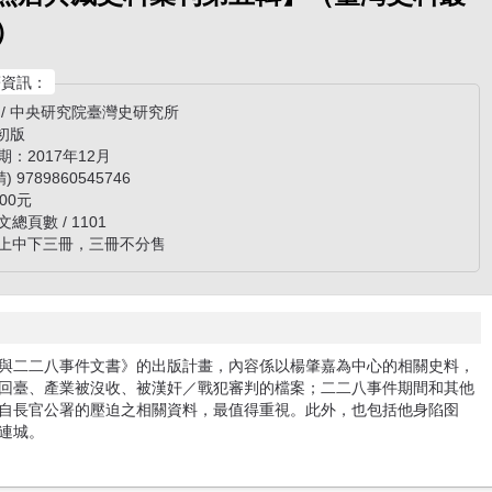
）
資訊：
 / 中央研究院臺灣史研究所
 初版
期：2017年12月
精) 9789860545746
00元
總頁數 / 1101
上中下三冊，三冊不分售
與二二八事件文書》的出版計畫，內容係以楊肇嘉為中心的相關史料，
回臺、產業被沒收、被漢奸／戰犯審判的檔案；二二八事件期間和其他
自長官公署的壓迫之相關資料，最值得重視。此外，也包括他身陷囹
值連城。