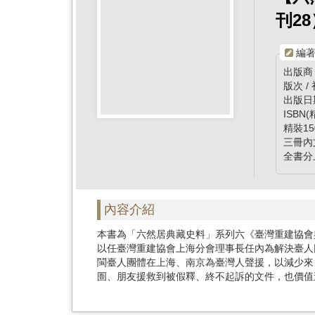
首
刊28
頁
編著
出版商
版次 /
出版日
ISBN(
精裝15
三冊內文
全書分
內容介紹
本書為「六然居典藏史料」系列六《臺灣重建協會
以任臺灣重建協會上海分會理事長任內為解決臺人
閩臺人團體在上海、南京為臺灣人聲援，以減少來
圄、朋友援救到被假釋、終不起訴的文件，也價