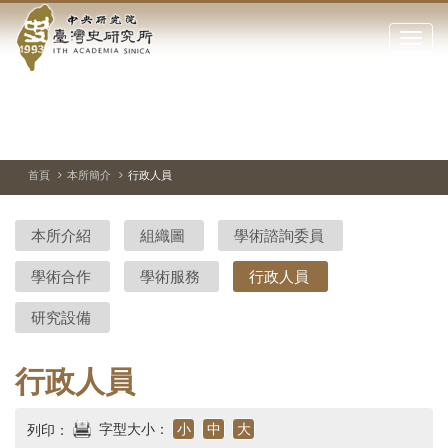
中
跳
到
點
央
主
擊
要
開
研
內
啟
容
或
究
切
上
下
主
區
換
一
一
圖
關
暫
張
張
連
塊
閉
停、
圖
圖
結
院-
播
片
片
首頁
本所簡介
行政人員
網
放
站
臺
主
本所介紹
組織圖
學術諮詢委員
要
灣
選
學術合作
學術服務
行政人員
單
史
研究設備
研
究
行政人員
所-
字型大小：
小
中
大
列印：