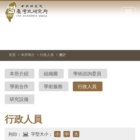
中
跳
到
點
央
主
擊
要
開
研
內
啟
容
或
究
切
上
下
主
區
換
一
一
圖
關
暫
張
張
連
塊
閉
停、
圖
圖
結
院-
播
片
片
首頁
本所簡介
行政人員
會計
網
放
站
臺
主
本所介紹
組織圖
學術諮詢委員
要
灣
選
學術合作
學術服務
行政人員
單
史
研究設備
研
究
行政人員
所-
字型大小：
小
中
大
列印：