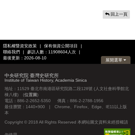
回上一頁
隱私權暨資安政策
|
保有個資公開項目
|
聯絡我們
|
參訪人數：11908604人次
|
最後更新：2026-08-10
展開選單
中央研究院 臺灣史研究所
Institute of Taiwan History, Academia Sinica
地址：11529 臺北市南港區研究院路二段128號 (人文社會科學館北
棟八樓) (
位置圖
)
電話：886-2-2652-5350 傳真：886-2-2788-1956
最佳瀏覽：1440×900 | Chrome、Firefox、Edge、IE11以上版
本
Copyright © 2018 All Rights Reserved 本網站圖文資料未經授權請
勿使用