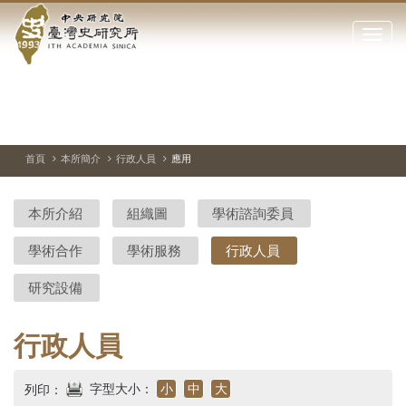
中
跳
到
點
央
主
擊
要
開
研
內
啟
容
或
究
切
上
下
主
區
換
一
一
圖
關
暫
張
張
連
塊
閉
停、
圖
圖
結
院-
播
片
片
首頁
本所簡介
行政人員
應用
網
放
站
臺
主
本所介紹
組織圖
學術諮詢委員
要
灣
選
學術合作
學術服務
行政人員
單
史
研究設備
研
究
行政人員
所-
字型大小：
小
中
大
列印：