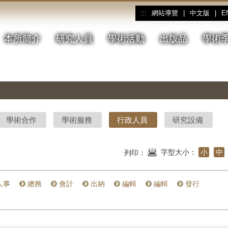
網站導覽
|
中文版
|
E
:::
本所簡介
研究人員
學術活動
出版品
學術
學術合作
學術服務
行政人員
研究設備
字型大小：
小
中
列印：
人事
總務
會計
出納
編輯
編輯
發行