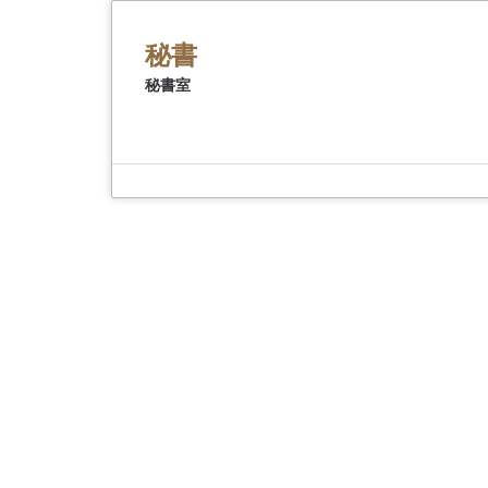
首
頁
秘書
秘書室