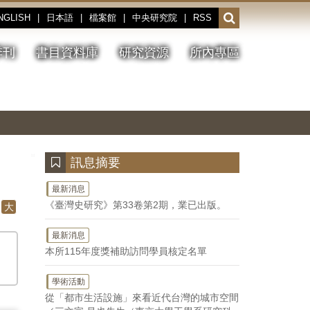
NGLISH
|
日本語
|
檔案館
|
中央研究院
|
RSS
開
啟
或
季刊
書目資料庫
研究資源
所內專區
收
合
搜
切
上
下
主
換
一
一
圖
尋
暫
張
張
連
停、
圖
圖
結
欄
播
片
片
位
放
:::
訊息摘要
最新消息
《臺灣史研究》第33卷第2期，業已出版。
大
最新消息
本所115年度獎補助訪問學員核定名單
學術活動
從「都市生活設施」來看近代台灣的城市空間