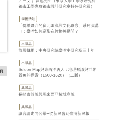
／三文字 昌也先生（東京大學工學系研究科
都市工學專攻都市設計研究室特任研究員）
學術活動
「傳播媒介的多元匯流與文化鑲嵌」系列演講
Ⅱ：臺灣如何顯影在片格轉動間？
出版品
旗展帆揚：中央研究院臺灣史研究所三十年
出版品
Selden Map與東西洋唐人：地理知識與世界
頁
景象的探索（1500-1620）（二版）
典藏品
長崎泰益號與馬來西亞檳城商號
典藏品
讓言論走向公眾─從新民會到臺灣新民報