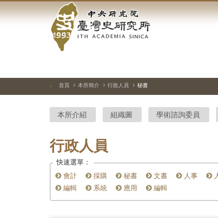
中
跳
到
央
主
要
研
內
容
究
區
塊
院-
首頁
本所簡介
行政人員
秘書
:::
臺
本所介紹
組織圖
學術諮詢委員
灣
史
行政人員
研
快速選單：
究
會計
採購
秘書
文書
人事
編輯
系統
應用
編輯
所-