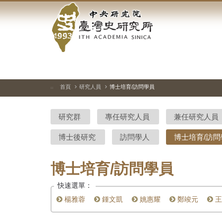
中
跳
到
央
主
要
研
內
容
究
區
塊
院-
首頁
研究人員
博士培育/訪問學員
:::
臺
研究群
專任研究人員
兼任研究人員
灣
博士後研究
訪問學人
博士培育/訪問
史
研
博士培育/訪問學員
究
快速選單：
所-
楊雅蓉
鍾文凱
姚惠耀
鄭竣元
王