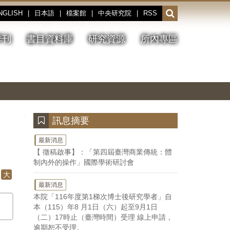
NGLISH
|
日本語
|
檔案館
|
中央研究院
|
RSS
開
啟
或
季刊
書目資料庫
研究資源
所內專區
收
合
搜
切
上
下
主
換
一
一
圖
尋
暫
張
張
連
停、
圖
圖
結
欄
播
片
片
位
放
:::
訊息摘要
最新消息
【 徵稿啟事】：「第四屆臺灣商業傳統：體
制內外的操作」國際學術研討會
大
最新消息
本院「116年度第1梯次博士後研究學者」自
本（115）年8 月1日（六）起至9月1日
（二）17時止（臺灣時間）受理 線上申請，
逾期恕不受理。