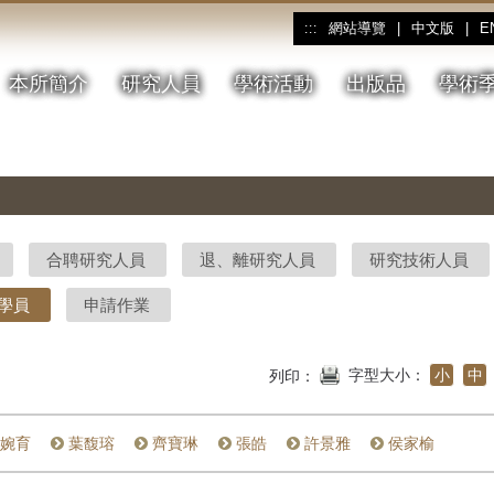
網站導覽
|
中文版
|
E
:::
本所簡介
研究人員
學術活動
出版品
學術
合聘研究人員
退、離研究人員
研究技術人員
學員
申請作業
字型大小：
小
中
列印：
婉育
葉馥瑢
齊寶琳
張皓
許景雅
侯家榆