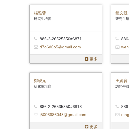
首
頁
楊雅蓉
鍾文凱
研究生培育
研究生
886-2-26525350#6871
886
d7o6d6o5@gmail.com
wen
更多
鄭竣元
王婉育
研究生培育
訪問學
886-2-26535350#6813
886
j5006686043@gmail.com
mag
更多