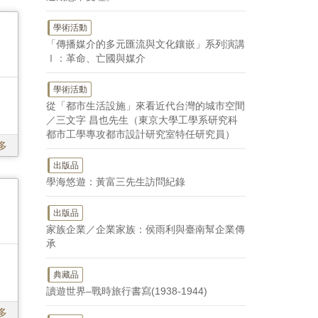
學術活動
「傳播媒介的多元匯流與文化鑲嵌」系列演講
Ⅰ：革命、亡國與媒介
學術活動
從「都市生活設施」來看近代台灣的城市空間
／三文字 昌也先生（東京大學工學系研究科
都市工學專攻都市設計研究室特任研究員）
多
出版品
學海悠遊：黃富三先生訪問紀錄
出版品
家族企業／企業家族：侯雨利與臺南幫企業傳
承
典藏品
讀遊世界–戰時旅行書寫(1938-1944)
多