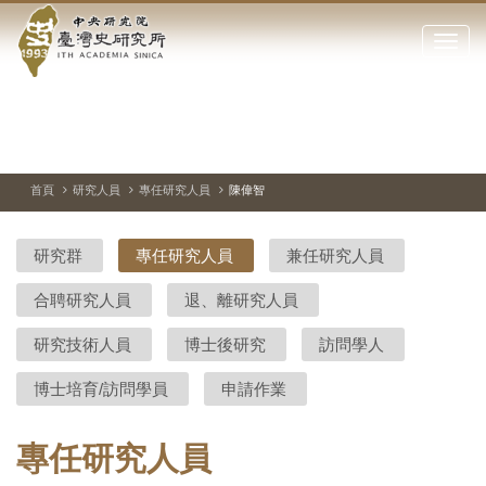
中
跳
到
點
央
主
擊
要
開
研
內
啟
容
或
究
切
上
下
主
區
換
一
一
圖
關
暫
張
張
連
塊
閉
停、
圖
圖
結
院-
播
片
片
首頁
研究人員
專任研究人員
陳偉智
網
放
站
臺
主
研究群
專任研究人員
兼任研究人員
要
灣
選
合聘研究人員
退、離研究人員
單
史
研究技術人員
博士後研究
訪問學人
研
博士培育/訪問學員
申請作業
究
所-
專任研究人員