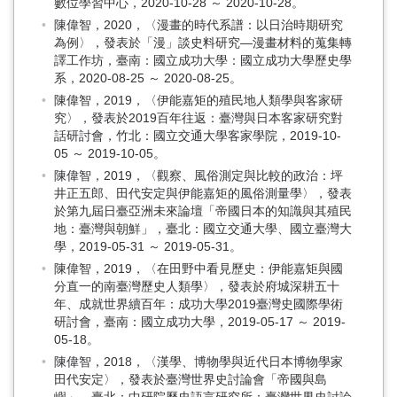
數位學習中心，2020-10-28 ～ 2020-10-28。
陳偉智，2020，〈漫畫的時代系譜：以日治時期研究
為例〉，發表於「漫」談史料研究—漫畫材料的蒐集轉
譯工作坊，臺南：國立成功大學：國立成功大學歷史學
系，2020-08-25 ～ 2020-08-25。
陳偉智，2019，〈伊能嘉矩的殖民地人類學與客家研
究〉，發表於2019百年往返：臺灣與日本客家研究對
話研討會，竹北：國立交通大學客家學院，2019-10-
05 ～ 2019-10-05。
陳偉智，2019，〈觀察、風俗測定與比較的政治：坪
井正五郎、田代安定與伊能嘉矩的風俗測量學〉，發表
於第九屆日臺亞洲未來論壇「帝國日本的知識與其殖民
地：臺灣與朝鮮」，臺北：國立交通大學、國立臺灣大
學，2019-05-31 ～ 2019-05-31。
陳偉智，2019，〈在田野中看見歷史：伊能嘉矩與國
分直一的南臺灣歷史人類學〉，發表於府城深耕五十
年、成就世界續百年：成功大學2019臺灣史國際學術
研討會，臺南：國立成功大學，2019-05-17 ～ 2019-
05-18。
陳偉智，2018，〈漢學、博物學與近代日本博物學家
田代安定〉，發表於臺灣世界史討論會「帝國與島