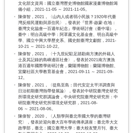
文化部文資局：國立臺灣歷史博物館國家漫畫博物館籌
備小組，2021-11-05 ～ 2021-11-05。
陳偉智，2021，〈山內人或者弱小民族？1920年代臺
灣反殖民運動與原住民〉，發表於『世界‧啟蒙‧在地：
臺灣文化協會一百週年紀念』學術研討會（臺中場），
臺中：明台高級中學：阿罩霧文化基金會、明台高級中
學、國立中興大學歷史系、國史館臺灣文獻館，2021-
10-21 ～ 2021-10-22。
陳偉智，2021，〈十九世紀駐足踏勘南方澳的外籍人
士及其記錄的島嶼邊區社會〉，發表於2021南方澳漁
港百週年國際學術研討會，蘭陽博物館：蘭陽博物館、
宜蘭社區大學教育基金會，2021-09-11 ～ 2021-09-
12。
陳偉智，2021，〈從島至島：田代安定太平洋調查與
日治初期臺灣熱帶發展論〉，發表於中研院臺灣史研究
所環境史研究群講論會，中央研究院臺灣史研究所：中
研院臺灣史研究所環境史研究群，2021-08-
06 ～ 2021-08-06。
陳偉智，2020，〈人類學與臺北帝國大學的臺灣研
究〉，發表於迎向臺大百年學術傳承講座：臺北帝大文
政學部，臺北：國立臺灣大學：臺大校友雙月刊、臺大