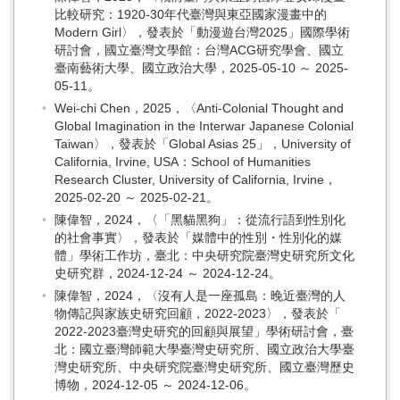
比較研究：1920-30年代臺灣與東亞國家漫畫中的
Modern Girl〉，發表於「動漫遊台灣2025」國際學術
研討會，國立臺灣文學館：台灣ACG研究學會、國立
臺南藝術大學、國立政治大學，2025-05-10 ～ 2025-
05-11。
Wei-chi Chen，2025，〈Anti-Colonial Thought and
Global Imagination in the Interwar Japanese Colonial
Taiwan〉，發表於「Global Asias 25」，University of
California, Irvine, USA：School of Humanities
Research Cluster, University of California, Irvine，
2025-02-20 ～ 2025-02-21。
陳偉智，2024，〈「黑貓黑狗」：從流行語到性別化
的社會事實〉，發表於「媒體中的性別・性別化的媒
體」學術工作坊，臺北：中央研究院臺灣史研究所文化
史研究群，2024-12-24 ～ 2024-12-24。
陳偉智，2024，〈沒有人是一座孤島：晚近臺灣的人
物傳記與家族史研究回顧，2022-2023〉，發表於「
2022-2023臺灣史研究的回顧與展望」學術研討會，臺
北：國立臺灣師範大學臺灣史研究所、國立政治大學臺
灣史研究所、中央研究院臺灣史研究所、國立臺灣歷史
博物，2024-12-05 ～ 2024-12-06。