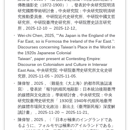
傳教攝影史（1872-1900）〉，發表於中央研究院明清
研究國際學術研討會，中央研究院：中央研究院明清研
究推動委員會、中研院近代史研究所、中研院中國文哲
研究所、中研院臺灣史研究所、中研院歷史語言研究
所，2025-12-10 ～ 2025-12-12。
Wei-chi Chen, 2025, ““As Japan is the England of the
Far East, so is Formosa the Ireland of the Far East.”:
Discourses concerning Taiwan’s Place in the World in
the 1920s Japanese Colonial
Taiwan”, paper present at Contesting Empire:
Discourse on Colonialism and Culture in Interwar
East Asia, 中央研究院: 中研院臺灣史研究所文化史研
究群, 2025-11-05 ~ 2025-11-05.
陳偉智，2025，〈雞籠生《大上海》的都市民族誌速
寫〉，發表於「報刊的殖民地顯影：日本統治後期臺灣
的媒體與文化政治 」學術研討會，中央研究院：中央
研究院臺灣史研究所「 1930至 1940年代殖民地臺灣
的媒體市場與文化政治：新出土《臺灣新民報》深度解
讀計畫」，2025-11-20 ～ 2025-11-21。
陳偉智，2025，〈「日本が極東のイングランドであ
るように、フォルモサは極東のアイルランドである」