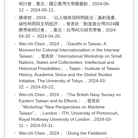
研討會，臺北：國立臺灣大學圖書館，2024-06-
12 ～ 2024-06-12。
陳偉智，2024，〈以人物表現時間政治：諷刺漫畫、
線性時間與文明批評〉，發表於「動漫遊台灣2024國
際學術研討會」，臺北：台灣ACG研究學會，2024-
04-20 ～ 2024-04-20。
Wei-chi Chen，2024，〈Gandhi in Taiwan: A
Moment for Colonial Internationalism in the Interwar
Taiwan〉，發表於「International Workshop on Small
Nations, States and Collectivities: Intellectual and
Historical Possibilities」，Taipei：Institute of Taiwan
History, Academia Sinica and the Global Studies
Initiative, The University of Tokyo,，2024-03-
22 ～ 2024-03-22。
Wei-chi Chen，2024，〈The British Navy Survey on
Eastern Taiwan and its Effects.〉，發表於
「Workshop "New Perspectives on Maritime
Taiwan"」，London：ITH, University of Portsmouh,
Royal Holloway University of London，2024-03-
11 ～ 2024-03-11。
Wei-chi Chen，2024，〈Doing the Fieldwork: