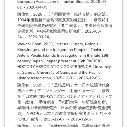
European Association of Taiwan Studies, 2026-04-
01 ~ 2026-04-03.
陳偉智，2026，〈「躬踐實察，親睹真情」的政治：
1904年後藤新平全島視察及其影像記錄〉，發表於中
央研究院臺灣史研究所「週二演講」，中央研究院臺灣
史研究所：中央研究院臺灣史研究所，2026-03-
24 ～ 2026-03-24。
Wei-chi Chen, 2025, “Natural History, Colonial
Knowledge and the Indigenous Peoples: Tashiro
Antei’s Pacific Islands Investigations in the late 19th
century Japan”, paper present at 26th PACIFIC
HISTORY ASSOCIATION CONFERENCE, University
of Samoa: University of Samoa and the Pacific
History Association, 2025-12-01 ~ 2025-12-05.
陳偉智，2025，〈「黒猫黒狗」考：日本統治時代台
湾のメディア、ジェンダー、社 会イメージ〉，發表
於「日本統治時代の台湾におけるメディアと社会・文
化・政治」 學術會議，早稻田大學：中研院台史所、
早稻田大學臺灣研究所、日本台湾 学会定例研究会(関
東)、NPO法人日本台湾教育支援研究者ネット ワーク
(SNET 台湾)，2025-12-07 ～ 2025-12-07。
陳偉智，2025，〈當牧師拿起相機：馬偕牧師北臺灣