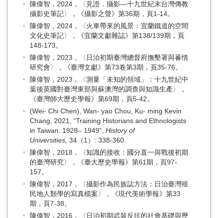
陳偉智，2024，〈見證．攝影—十九世紀末台灣傳教
攝影史筆記〉，《攝影之聲》第36期，頁1-14。
陳偉智，2024，〈火車帶來的風景：宜蘭鐵道的空間
文化史筆記〉，《宜蘭文獻雜誌》第138/139期，頁
148-173。
陳偉智，2023，〈日治初期臺灣總督府撫墾署與蕃情
研究會〉，《臺灣文獻》第73卷第3期，頁35-76。
陳偉智，2023，〈測量「未知的領域」：十九世紀中
葉後英國對臺灣東部與蘇澳灣的調查與知識生產〉，
《臺灣師大歷史學報》第69期，頁5-42。
(Wei- Chi Chen), Wan- yao Chou, Ku- ming Kevin
Chang, 2021, “Training Historians and Ethnologists
in Taiwan: 1928– 1949”,
History of
Universities,
34（1）: 338-360.
陳偉智，2018，〈知識的接收：國分直一與戰後初期
的臺灣研究〉，《臺大歷史學報》第61期，頁97-
157。
陳偉智，2017，〈攝影作為民族誌方法：日治臺灣殖
民地人類學的寫真檔案〉，《現代美術學報》第33
期，頁7-38。
陳偉智，2016，〈日治初期武裝反抗的社會基礎與歷