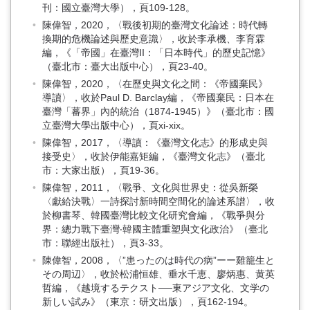
刊：國立臺灣大學），頁109-128。
陳偉智，2020，〈戰後初期的臺灣文化論述：時代轉
換期的危機論述與歷史意識〉，收於李承機、李育霖
編，《「帝國」在臺灣II：「日本時代」的歷史記憶》
（臺北市：臺大出版中心），頁23-40。
陳偉智，2020，〈在歷史與文化之間：《帝國棄民》
導讀〉，收於Paul D. Barclay編，《帝國棄民：日本在
臺灣「蕃界」內的統治（1874-1945）》（臺北市：國
立臺灣大學出版中心），頁xi-xix。
陳偉智，2017，〈導讀：《臺灣文化志》的形成史與
接受史〉，收於伊能嘉矩編，《臺灣文化志》（臺北
市：大家出版），頁19-36。
陳偉智，2011，〈戰爭、文化與世界史：從吳新榮
〈獻給決戰〉一詩探討新時間空間化的論述系譜〉，收
於柳書琴、韓國臺灣比較文化研究會編，《戰爭與分
界：總力戰下臺灣‧韓國主體重塑與文化政治》（臺北
市：聯經出版社），頁3-33。
陳偉智，2008，〈”患ったのは時代の病”ーー雞籠生と
その周辺〉，收於松浦恒雄、垂水千恵、廖炳惠、黄英
哲編，《越境するテクスト──東アジア文化、文学の
新しい試み》（東京：研文出版），頁162-194。