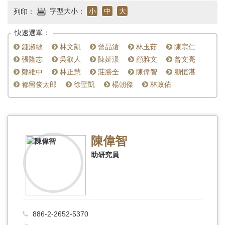
首
字型大小：
小
中
大
列印：
頁
快速選單：
鍾淑敏
林文凱
曾品滄
林玉茹
陳宗仁
張隆志
吳叡人
陳姃湲
顧雅文
曾文亮
鄭維中
林正慧
莊勝全
陳偉智
顧恒湛
都留俊太郎
徐聖凱
楊朝傑
林政佑
陳偉智
助研究員
886-2-2652-5370