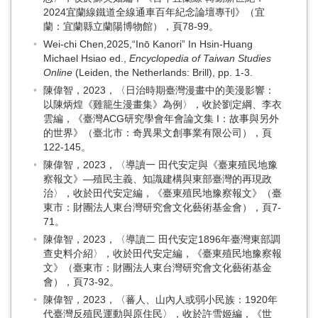
2024宜蘭線鐵道全線通車百年紀念論壇專刊》（宜
蘭：宜蘭縣立蘭陽博物館），頁78-99。
Wei-chi Chen,2025,“Inō Kanori” In Hsin-Huang
Michael Hsiao ed.,
Encyclopedia of Taiwan Studies
Online
(Leiden, the Netherlands: Brill), pp. 1-3.
陳偉智，2023，〈日治時期臺灣漫畫中的美漫影響：
以陳炳煌《雞籠生漫畫集》為例〉，收於劉定綱、李衣
雲編，《臺灣ACG研究學會年會論文集 I：故事與另外
的世界》（臺北市：奇異果文創事業有限公司），頁
122-145。
陳偉智，2023，〈導讀一 田代安定與《臺東殖民地豫
察報文》—殖民主義、知識建構與東部臺灣的再現政
治〉，收於田代安定編，《臺東殖民地豫察報文》（臺
東市：財團法人東台灣研究會文化藝術基金會），頁7-
71。
陳偉智，2023，〈導讀二 田代安定1896年臺灣東部調
查史料介紹〉，收於田代安定編，《臺東殖民地豫察報
文》（臺東市：財團法人東台灣研究會文化藝術基金
會），頁73-92。
陳偉智，2023，〈蕃人、山內人或弱小民族：1920年
代臺灣反殖民運動與原住民〉，收於許雪姬編，《世