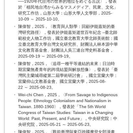
──1920年代台湾の世界的地位をめぐる言説〉，發表
於「植民地台湾からみるマスメディア、民衆、文化」
研究工作坊，山形大學：山形大學人文學部，2025-
10-09 ～ 2025-10-10。
陳偉智，2025，〈教育與人類學：回顧伊能嘉矩的臺
灣研究路徑〉，發表於伊能嘉矩逝世百年紀念 –臺北師
範校史人物工作坊，國立臺北教育大學北師美術館：國
立臺北教育大學台灣文化研究所、財團法人林本源中華
文化教育基金會、財團法人吳三連台灣史料基金會，
2025-09-19 ～ 2025-09-19。
陳偉智，2025，〈追尋一種平等連結的未來：日治時
期宜蘭無產青年的跨境結盟與解放想像〉，發表於「臺
灣民主蘭城尋縱第二屆學術研討會」，國立宜蘭大學：
宜蘭仰山文教基金會、國立宜蘭大學，2025-08-
22 ～ 2025-08-23。
Wei-chi Chen，2025，〈From Savage to Indigenous
People: Ethnology Colonialism and Nationalism in
Taiwan. 1880-1960〉，發表於「The 5th World
Congress of Taiwan Studies: Taiwan in a Changing
World: Past, Present, and Future」，中央研究院：中
央研究院，2025-05-21 ～ 2025-05-23。
陳偉智，2025，〈戰前臺灣與東亞跨國摩登女郎漫畫