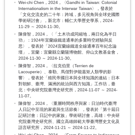
Wei-chi Chen，2024，〈Gandhi in Taiwan: Colonial
Internationalism in the Interwar Taiwan〉，發表於
「文化交流史的二十年：跨域，多元視角與全球史國際
學術研討會」，新北市：輔仁大學歷史學系，2024-
11-29 ～ 2024-11-30。
陳偉智，2024，〈「土木功成同縮地，兩日化為半日
功」：1924年宜蘭線鐵道通車的多重時空經驗與反
思〉，發表於「2024宜蘭線鐵道全線通車百年紀念論
壇」，宜蘭：宜蘭縣立蘭陽博物館、仰山文教基金會，
2024-11-30 ～ 2024-11-30。
陳偉智，2024，〈拉克伯里（Terrien de
Lacouperie）、泰勒、馬偕對伊能嘉矩人類學的影
響〉，發表於「殖民帝國日本與全球知識的連結：日本
對朝鮮、臺灣、滿洲的統治與西方知識」工作坊，臺
北：中央研究院臺灣史研究所，2024-11-07 ～ 2024-
11-07。
陳偉智，2024，〈重層時間秩序與家：日治時代臺灣
人日記中呈現的家庭與生活節奏〉，發表於「第十屆日
記研討會：日記中的家族」學術研討會，高雄：中央研
究院臺灣史研究所、國立高雄師範大學臺灣歷史文化及
語言研究所，2024-11-21 ～ 2024-11-22。