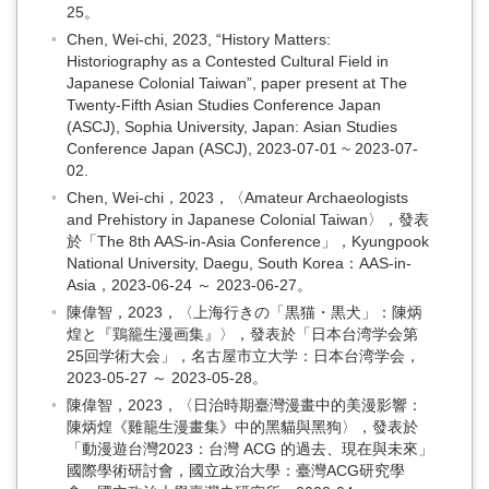
25。
Chen, Wei-chi, 2023, “History Matters:
Historiography as a Contested Cultural Field in
Japanese Colonial Taiwan”, paper present at The
Twenty-Fifth Asian Studies Conference Japan
(ASCJ), Sophia University, Japan: Asian Studies
Conference Japan (ASCJ), 2023-07-01 ~ 2023-07-
02.
Chen, Wei-chi，2023，〈Amateur Archaeologists
and Prehistory in Japanese Colonial Taiwan〉，發表
於「The 8th AAS-in-Asia Conference」，Kyungpook
National University, Daegu, South Korea：AAS-in-
Asia，2023-06-24 ～ 2023-06-27。
陳偉智，2023，〈上海行きの「黒猫・黒犬」：陳炳
煌と『鶏籠生漫画集』〉，發表於「日本台湾学会第
25回学術大会」，名古屋市立大学：日本台湾学会，
2023-05-27 ～ 2023-05-28。
陳偉智，2023，〈日治時期臺灣漫畫中的美漫影響：
陳炳煌《雞籠生漫畫集》中的黑貓與黑狗〉，發表於
「動漫遊台灣2023：台灣 ACG 的過去、現在與未來」
國際學術研討會，國立政治大學：臺灣ACG研究學