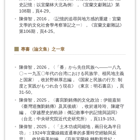
史記憶：以宜蘭林大北為例〉，《宜蘭文獻雜誌》第
108期，頁4-29。
陳偉智，2016，〈記憶的追尋與地方感的重建：宜蘭
文學的文化社會學考察筆記之一〉，《宜蘭文獻雜誌》
第106期，頁4-25。
專書（論文集）之一章
陳偉智，2026，〈「番」から先住民族へ――一八九
〇～一九五〇年代の台湾における民族学、植民地主義
と国家〉，收於野林厚志編，《国家と民族の行方: 制
度と実践がもつれ合う現在》（東京：明石書店），頁
31-50。
陳偉智，2025，〈書寫劉銘傳的文化政治：伊能嘉矩
《臺灣巡撫劉銘傳》及其後續〉，收於連玲玲、陳建守
編，《穿越歷史的軌跡：傳記敘事中的記憶與認同》
（台北：中央研究院近代史研究所），頁119-153。
陳偉智，2025，〈「土木功成同縮地，兩日化為半日
功」：1924年宜蘭線鐵道通車的多重時空經驗與反
思〉，收於蘇美如編，《百年宜蘭線 轉動新世紀：