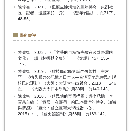
陳偉智，2021，〈雞籠生陳炳煌的豐年傳奇：集副社
長、記者、漫畫家於一身〉，《豐年雜誌》，頁71(7),
48-55。
學術書評
陳偉智，2023，〈「文藝的目標得先放在改善臺灣的
文化」：讀《林摶秋全集》〉，《文訊》457, 195-
197。
陳偉智，2019，〈脫植民の民族誌の可能性：中村
平，《植民暴力の記憶と日本人―台湾高地先住民と脱
植民の運動》（大阪：大阪大学出版会，2018），246
頁〉，《大阪大學日本學報》第38期，頁140-145。
陳偉智，2018，〈殖民地的帝國描圖：評李承機；李
育霖主編《「帝國」在臺灣：殖民地臺灣的時空、知識
與情感》（臺北：國立臺灣大學出版中心，
2015）〉，《國史館館刊》第56期，頁133-142。