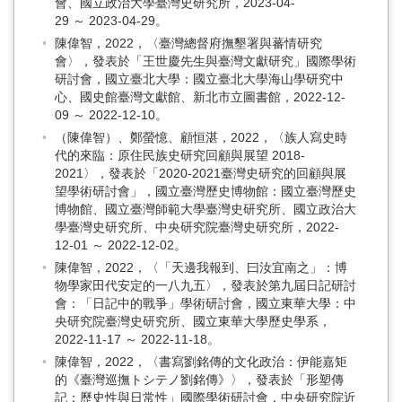
會、國立政治大學臺灣史研究所，2023-04-
29 ～ 2023-04-29。
陳偉智，2022，〈臺灣總督府撫墾署與蕃情研究
會〉，發表於「王世慶先生與臺灣文獻研究」國際學術
研討會，國立臺北大學：國立臺北大學海山學研究中
心、國史館臺灣文獻館、新北市立圖書館，2022-12-
09 ～ 2022-12-10。
（陳偉智）、鄭螢憶、顧恒湛，2022，〈族人寫史時
代的來臨：原住民族史研究回顧與展望 2018-
2021〉，發表於「2020-2021臺灣史研究的回顧與展
望學術研討會」，國立臺灣歷史博物館：國立臺灣歷史
博物館、國立臺灣師範大學臺灣史研究所、國立政治大
學臺灣史研究所、中央研究院臺灣史研究所，2022-
12-01 ～ 2022-12-02。
陳偉智，2022，〈「天邊我報到、曰汝宜南之」：博
物學家田代安定的一八九五〉，發表於第九屆日記研討
會：「日記中的戰爭」學術研討會，國立東華大學：中
央研究院臺灣史研究所、國立東華大學歷史學系，
2022-11-17 ～ 2022-11-18。
陳偉智，2022，〈書寫劉銘傳的文化政治：伊能嘉矩
的《臺灣巡撫トシテノ劉銘傳》〉，發表於「形塑傳
記：歷史性與日常性」國際學術研討會，中央研究院近