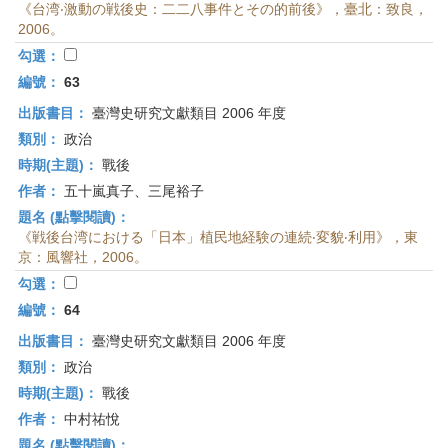
《台湾‧激動の戦後史：二二八事件とその的前後》，臺北：致良，
2006。
勾選：
編號：
63
出版書目：
臺灣史研究文獻類目 2006 年度
類別：
政治
時期(主題)：
戰後
作者：
五十嵐真子、三尾裕子
題名 (點擊閱讀)：
《戦後台湾における「日本」植民地経験の連続‧変貌‧利用》，東
京：風響社，2006。
勾選：
編號：
64
出版書目：
臺灣史研究文獻類目 2006 年度
類別：
政治
時期(主題)：
戰後
作者：
中村祐悅
題名 (點擊閱讀)：