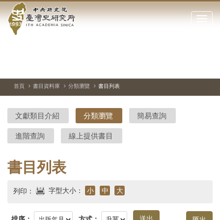
中
跳
到
點
央
主
擊
要
開
研
內
啟
容
或
究
切
上
下
主
區
換
一
一
圖
關
暫
張
張
連
塊
閉
停、
圖
圖
結
院-
播
片
片
首頁
書目資料庫
分類瀏覽
書目列表
網
放
站
臺
主
文獻類目介紹
分類瀏覽
簡易查詢
要
灣
選
進階查詢
線上提供書目
單
史
研
書目列表
究
字型大小：
小
中
大
列印：
所-
排序：
方式：