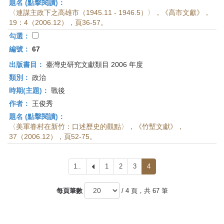
題名 (點擊閱讀)：
〈連謀主政下之高雄市（1945.11 - 1946.5）〉，《高市文獻》，
19：4（2006.12），頁36-57。
勾選：
編號：
67
出版書目：
臺灣史研究文獻類目 2006 年度
類別：
政治
時期(主題)：
戰後
作者：
王俊秀
題名 (點擊閱讀)：
〈美軍眷村在新竹：口述歷史的觀點〉，《竹塹文獻》，
37（2006.12），頁52-75。
1..
上
1
2
3
4
一
頁
每頁筆數
/ 4 頁，共 67 筆