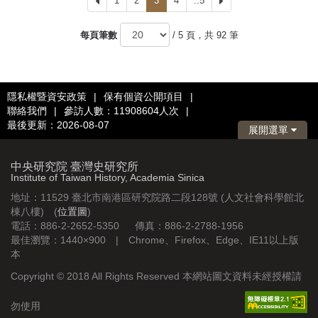
上
1
2
3
4
..5
下
一
一
頁
頁
每頁筆數
/ 5 頁，共 92 筆
隱私權暨資安政策
|
保有個資公開項目
|
聯絡我們
|
參訪人數：11908604人次
|
最後更新：2026-08-07
展開選單
中央研究院 臺灣史研究所
Institute of Taiwan History, Academia Sinica
地址：11529 臺北市南港區研究院路二段128號 (人文社會科學館北
棟八樓) (
位置圖
)
電話：886-2-2652-5350 傳真：886-2-2788-1956
最佳瀏覽：1440×900 | Chrome、Firefox、Edge、IE11以上版
本
Copyright © 2018 All Rights Reserved 本網站圖文資料未經授權請
勿使用