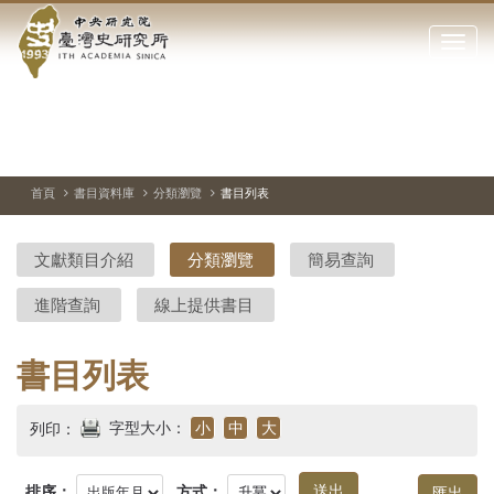
中
跳
到
點
央
主
擊
要
開
研
內
啟
容
或
究
切
上
下
主
區
換
一
一
圖
關
暫
張
張
連
塊
閉
停、
圖
圖
結
院-
播
片
片
首頁
書目資料庫
分類瀏覽
書目列表
網
放
站
臺
主
文獻類目介紹
分類瀏覽
簡易查詢
要
灣
選
進階查詢
線上提供書目
單
史
研
書目列表
究
字型大小：
小
中
大
列印：
所-
排序：
方式：