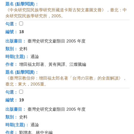
題名 (點擊閱讀)：
《中央研究院民族學研究所藏道卡斯古契文書圖文冊》，臺北：中
央研究院民族學研究所，2005。
勾選：
編號：
18
出版書目：
臺灣史研究文獻類目 2005 年度
類別：
史料
時期(主題)：
通論
作者：
增田福太郎著、黃有興譯、江燦騰編
題名 (點擊閱讀)：
《臺灣宗教信仰：增田福太郎名著「台湾の宗教」的全面解讀》，
臺北：東大，2005重。
勾選：
編號：
19
出版書目：
臺灣史研究文獻類目 2005 年度
類別：
史料
時期(主題)：
通論
作者：
劉增本、林中光編