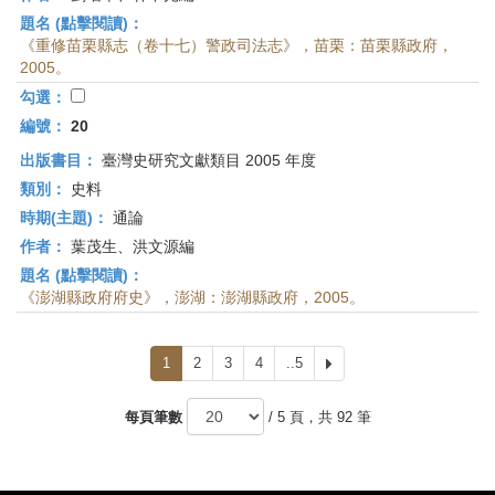
題名 (點擊閱讀)：
《重修苗栗縣志（卷十七）警政司法志》，苗栗：苗栗縣政府，
2005。
勾選：
編號：
20
出版書目：
臺灣史研究文獻類目 2005 年度
類別：
史料
時期(主題)：
通論
作者：
葉茂生、洪文源編
題名 (點擊閱讀)：
《澎湖縣政府府史》，澎湖：澎湖縣政府，2005。
1
2
3
4
..5
下
一
頁
每頁筆數
/ 5 頁，共 92 筆