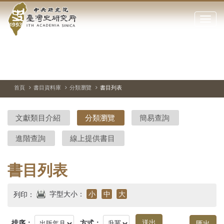
中
跳
到
點
央
主
擊
要
開
研
內
啟
容
或
究
切
上
下
主
區
換
一
一
圖
關
暫
張
張
連
塊
閉
停、
圖
圖
結
院-
播
片
片
首頁
書目資料庫
分類瀏覽
書目列表
網
放
站
臺
主
文獻類目介紹
分類瀏覽
簡易查詢
要
灣
選
進階查詢
線上提供書目
單
史
研
書目列表
究
字型大小：
小
中
大
列印：
所-
排序：
方式：