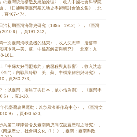
」の臺灣統治構造及統治原理〉，收入中國社會科學院
編，《日據時期臺灣殖民地史學術研討會論文集》，北
，頁467-474。
治初期臺灣海難史研究（1895 - 1912）〉，《臺灣
010.9），頁191-242。
第一次臺灣海峽危機的結束〉，收入沈志華、唐啓華
戰與冷戰—美、蘇、中檔案解密與研究》，北京：九
8-181。
止「中蘇友好同盟條約」的歷程與其影響〉，收入沈志
《金門：內戰與冷戰—美、蘇、中檔案解密與研究》，
0，頁260-273。
？：以臺灣．廖添丁與日本．鼠小僧為例〉，《臺灣學
0.6），頁1-18。
20年代臺灣農民運動：以泉風浪著作為中心〉，《臺灣文
10.9），頁493-520。
步兵第二聯隊營舍及臺南衛戌病院設置歷程之研究〉，
《南瀛歷史、社會與文化（II）》，臺南：臺南縣政