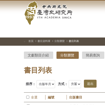
中
跳
到
央
主
要
研
內
容
究
區
塊
院-
首頁
書目資料庫
分類瀏覽
書目列表
:::
臺
文獻類目介紹
分類瀏覽
簡易查詢
灣
史
書目列表
研
排序：
方式：
究
所-
全選
編號
出版書目