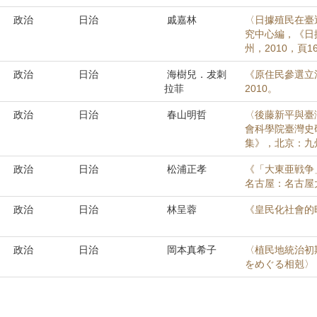
政治
日治
戚嘉林
〈日據殖民在臺
究中心編，《日
州，2010，頁16
政治
日治
海樹兒．犮刺
《原住民參選立法
拉菲
2010。
政治
日治
春山明哲
〈後藤新平與臺
會科學院臺灣史
集》，北京：九州，
政治
日治
松浦正孝
《「大東亜戦争
名古屋：名古屋大
政治
日治
林呈蓉
《皇民化社會的
政治
日治
岡本真希子
〈植民地統治初
をめぐる相剋〉，《