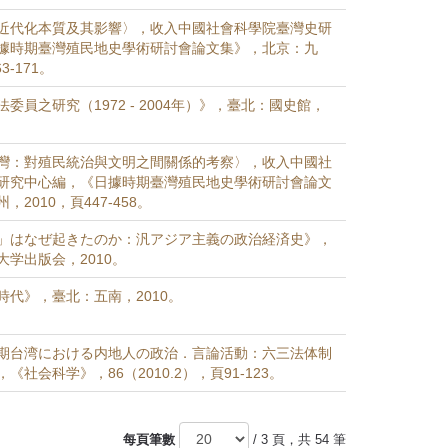
近代化本質及其影響〉，收入中國社會科學院臺灣史研
據時期臺灣殖民地史學術研討會論文集》，北京：九
3-171。
委員之研究（1972 - 2004年）》，臺北：國史館，
灣：對殖民統治與文明之間關係的考察〉，收入中國社
研究中心編，《日據時期臺灣殖民地史學術研討會論文
2010，頁447-458。
」はなぜ起きたのか：汎アジア主義の政治経済史》，
学出版会，2010。
時代》，臺北：五南，2010。
期台湾における内地人の政治．言論活動：六三法体制
社会科学》，86（2010.2），頁91-123。
每頁筆數
/ 3 頁，共 54 筆