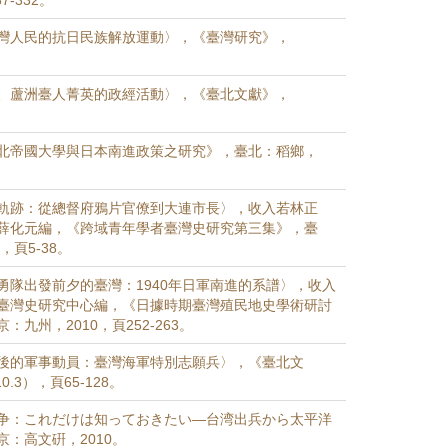
7-332。
灣人民的抗日民族解放運動〉，《臺灣研究》，
、蘆洲臺人菁英的政經活動〉，《臺北文獻》，
北帝國大學與日本南進政策之研究》，臺北：稻鄉，
軌跡：從總督府鴉片官僚到大連市長〉，收入若林正
薛化元編，《跨域青年學者臺灣史研究第三集》，臺
，頁5-38。
勇隊出發前夕的臺灣：1940年日軍南進的系譜〉，收入
臺灣史研究中心編，《日據時期臺灣殖民地史學術研討
：九州，2010，頁252-263。
後的軍事動員：臺灣海軍特別志願兵〉，《臺北文
0.3），頁65-128。
争：これだけは知っておきたい—台湾出兵から太平洋
：高文硏，2010。