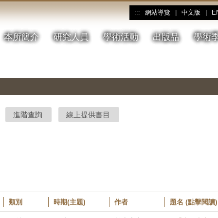
網站導覽
|
中文版
|
E
:::
本所簡介
研究人員
學術活動
出版品
學術
進階查詢
線上提供書目
類別
時期(主題)
作者
題名 (點擊閱讀)