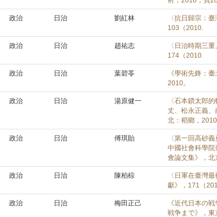
府，2010，頁28
政治
日治
劉紅林
〈抗日歸宗：臺
103（2010.
政治
日治
趙祐志
〈日治時期三重
174（2010.
政治
日治
葉碧苓
《學術先鋒：臺
2010。
政治
日治
湯原健一
〈石本鏆太郎的
丈、松永正義、
北：稻鄉，2010
政治
日治
傅琪貽
〈第一回高砂義
中國社會科學院
會論文集》，北京
政治
日治
陳柏棕
〈日軍在臺灣最
獻》，171（201
政治
日治
梅田正己
《近代日本の戦
戦争まで》，東京