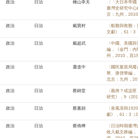
政治
日治
檜山幸夫
〈「大日本帝國
臺灣史研究中心
京：九州，2010
政治
日治
戴寶村
〈船難與救難：日
文獻》，61：3（2
政治
日治
戴超武
〈中國、美國與
編，《金門：內
州，2010，頁15
政治
日治
蕭道中
〈國民黨當局廢
華、唐啓華編，
北京：九州，201
政治
日治
蔡錦堂
〈義俠？或盜匪
研究》，9（201
政治
日治
蔡蕙頻
〈泉風浪與19
獻》，61：3（20
政治
日治
蔡侑樺
〈日治時期臺灣
收入戴文鋒編，