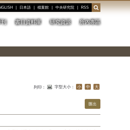
NGLISH
|
日本語
|
檔案館
|
中央研究院
|
RSS
開
啟
或
季刊
書目資料庫
研究資源
所內專區
收
合
搜
切
上
下
主
換
一
一
圖
尋
暫
張
張
連
停、
圖
圖
結
欄
播
片
片
位
放
字型大小：
小
中
大
列印：