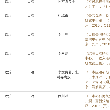
政治
日治
岡本真希子
〈植民地在住者
として〉，《社会科
政治
日治
杜繼東
〈臺共風雲：蔡
研究中心編，《
州，2010，頁11
政治
日治
李 理
〈日據臺灣時期
臺灣史研究中心
京：九州，2010
政治
日治
李尚霖
〈試論日治時期
中心〉，收入若
研究第三集》，臺
政治
日治
李文良著、北
〈日本統治初期
村嘉恵訳
一、木畑洋一、
アジア近現代通
京：岩波書店，20
政治
日治
西川潤
〈日本の台湾統
川潤、蕭新煌編
店，2010，頁30