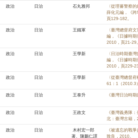
政治
日治
石丸雅邦
〈從理蕃警察的
薛化元編，《跨
頁129-182。
政治
日治
王鐵軍
〈臺灣總督府文
編，《日據時期
2010，頁21-29
政治
日治
王學新
〈日治時期臺灣
編，《日據時期
2010，頁229-2
政治
日治
王學新
〈從臺灣總督府
61：1（2010.
政治
日治
王泰升
《臺灣日治時期的
政治
日治
王政文
《臺灣義勇隊：臺
北：臺灣古籍，20
政治
日治
木村宏一郎
《被遺忘的戰爭
著、陳鵬仁譯
致良，2010。