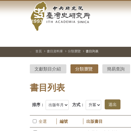
中
跳
到
央
主
要
研
內
容
究
區
塊
院-
首頁
書目資料庫
分類瀏覽
書目列表
:::
臺
文獻類目介紹
分類瀏覽
簡易查詢
灣
史
書目列表
研
排序：
方式：
究
所-
全選
編號
出版書目