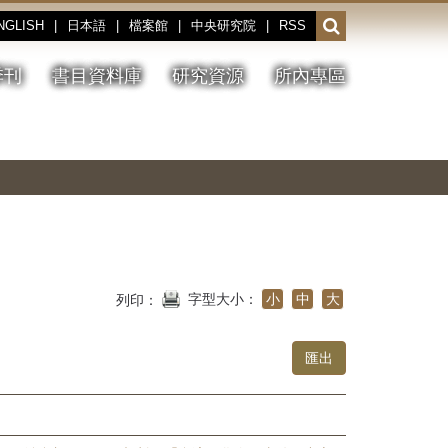
NGLISH
|
日本語
|
檔案館
|
中央研究院
|
RSS
開
啟
或
季刊
書目資料庫
研究資源
所內專區
收
合
搜
切
上
下
主
換
一
一
圖
尋
暫
張
張
連
停、
圖
圖
結
欄
播
片
片
位
放
字型大小：
小
中
大
列印：