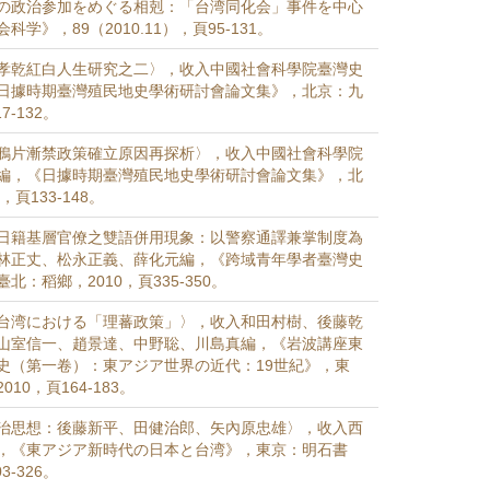
の政治参加をめぐる相剋：「台湾同化会」事件を中心
学》，89（2010.11），頁95-131。
孝乾紅白人生研究之二〉，收入中國社會科學院臺灣史
日據時期臺灣殖民地史學術研討會論文集》，北京：九
7-132。
鴉片漸禁政策確立原因再探析〉，收入中國社會科學院
編，《日據時期臺灣殖民地史學術研討會論文集》，北
，頁133-148。
日籍基層官僚之雙語併用現象：以警察通譯兼掌制度為
林正丈、松永正義、薛化元編，《跨域青年學者臺灣史
北：稻鄉，2010，頁335-350。
台湾における「理蕃政策」〉，收入和田村樹、後藤乾
山室信一、趙景達、中野聡、川島真編，《岩波講座東
史（第一卷）：東アジア世界の近代：19世紀》，東
10，頁164-183。
治思想：後藤新平、田健治郎、矢內原忠雄〉，收入西
，《東アジア新時代の日本と台湾》，東京：明石書
3-326。