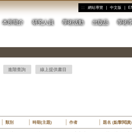
網站導覽
|
中文版
|
E
:::
本所簡介
研究人員
學術活動
出版品
學術
進階查詢
線上提供書目
類別
時期(主題)
作者
題名 (點擊閱讀)