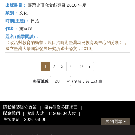
出版書目：
臺灣史研究文獻類目 2010 年度
類別：
文化
時期(主題)：
日治
作者：
施宜煌
題名 (點擊閱讀)：
〈政治對教育的衝擊：以日治時期臺灣幼兒教育為中心的分析〉，
國立臺灣大學國家發展研究所碩士論文，2010。
1
2
3
4
..9
下
一
頁
每頁筆數
/ 9 頁，共 163 筆
隱私權暨資安政策
|
保有個資公開項目
|
聯絡我們
|
參訪人數：11908604人次
|
最後更新：2026-08-08
展開選單