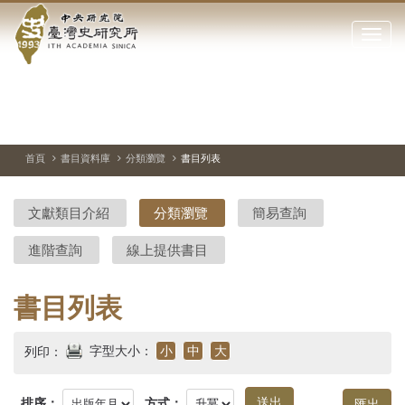
中
跳
到
點
央
主
擊
要
開
研
內
啟
容
或
究
切
上
下
主
區
換
一
一
圖
關
暫
張
張
連
塊
閉
停、
圖
圖
結
院-
播
片
片
首頁
書目資料庫
分類瀏覽
書目列表
網
放
站
臺
主
文獻類目介紹
分類瀏覽
簡易查詢
要
灣
選
進階查詢
線上提供書目
單
史
研
書目列表
究
字型大小：
小
中
大
列印：
所-
排序：
方式：