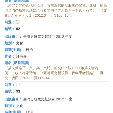
題名 (點擊閱讀)：
〈東アジアの近代化における前近代的な服飾の変容と逸脱：植民
地台湾の断髪言説に現れる文明イデオロギーをめぐって〉，《文
化記号研究》，1（2012.3），頁108–134。
勾選：
編號：
92
出版書目：
臺灣史研究文獻類目 2012 年度
類別：
文化
時期(主題)：
日治
作者：
許時嘉
題名 (點擊閱讀)：
〈揚文策略下「文」與「文明」的交錯：以1900 年揚文會為
例〉，收入梅家玲編，《臺灣研究新視界：青年學者觀點》，臺
北：麥田，2012，頁117–148。
勾選：
編號：
93
出版書目：
臺灣史研究文獻類目 2012 年度
類別：
文化
時期(主題)：
日治