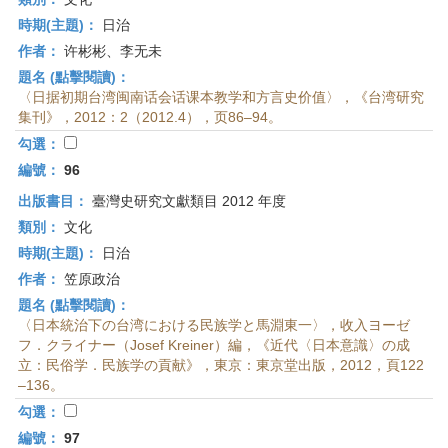
時期(主題)：
日治
作者：
许彬彬、李无未
題名 (點擊閱讀)：
〈日据初期台湾闽南话会话课本教学和方言史价值〉，《台湾研究
集刊》，2012：2（2012.4），页86–94。
勾選：
編號：
96
出版書目：
臺灣史研究文獻類目 2012 年度
類別：
文化
時期(主題)：
日治
作者：
笠原政治
題名 (點擊閱讀)：
〈日本統治下の台湾における民族学と馬淵東一〉，收入ヨーゼ
フ．クライナー（Josef Kreiner）編，《近代〈日本意識〉の成
立：民俗学．民族学の貢献》，東京：東京堂出版，2012，頁122
–136。
勾選：
編號：
97