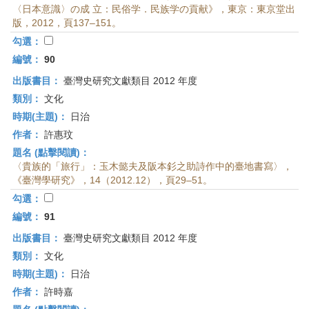
〈日本意識〉の成 立：民俗学．民族学の貢献》，東京：東京堂出
版，2012，頁137–151。
勾選：
編號：
90
出版書目：
臺灣史研究文獻類目 2012 年度
類別：
文化
時期(主題)：
日治
作者：
許惠玟
題名 (點擊閱讀)：
〈貴族的「旅行」：玉木懿夫及阪本釤之助詩作中的臺地書寫〉，
《臺灣學研究》，14（2012.12），頁29–51。
勾選：
編號：
91
出版書目：
臺灣史研究文獻類目 2012 年度
類別：
文化
時期(主題)：
日治
作者：
許時嘉