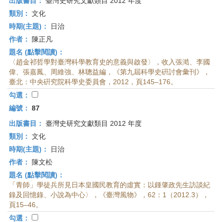
出版書目：
臺灣史研究文獻類目 2012 年度
類別：
文化
時期(主題)：
日治
作者：
陳正凡
題名 (點擊閱讀)：
〈趙金祁哲學對臺灣科學教育史的意義與啟發〉，收入張澔、李國
偉、張嘉鳳、周維強、林聰益編，《第九屆科學史硏討會彙刊》，
臺北：中央硏究院科學史委員會，2012，頁145–176。
勾選：
編號：
87
出版書目：
臺灣史研究文獻類目 2012 年度
類別：
文化
時期(主題)：
日治
作者：
陳文松
題名 (點擊閱讀)：
「青師」學徒兵所見日本皇國民教育的虛實：以鍾肇政先生訪談紀
錄及回憶錄、小說為中心〉，《臺灣風物》，62：1（2012.3），
頁15–46。
勾選：