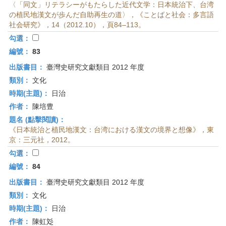
〈「同文」リテラシーがもたらした近代文学：日本統治下、台湾
の植民地漢文が歩んだ自助再生の道〉，《ことばと社会：多言語
社会研究》，14（2012.10），頁84–113。
勾選：
編號：
83
出版書目：
臺灣史研究文獻類目 2012 年度
類別：
文化
時期(主題)：
日治
作者：
陳培豊
題名 (點擊閱讀)：
《日本統治と植民地漢文：台湾における漢文の境界と想像》，東
京：三元社，2012。
勾選：
編號：
84
出版書目：
臺灣史研究文獻類目 2012 年度
類別：
文化
時期(主題)：
日治
作者：
陳虹彣