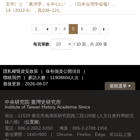
文学》と 「東洋学」を中心に〉，《日本台湾学会報》，
14（2012.6），頁108–121。
1..
上
3
4
5
6
..10
下
一
一
頁
頁
每頁筆數
/ 10 頁，共 200 筆
隱私權暨資安政策
|
保有個資公開項目
|
聯絡我們
|
參訪人數：11908604人次
|
最後更新：2026-08-07
展開選單
中央研究院 臺灣史研究所
Institute of Taiwan History, Academia Sinica
地址：11529 臺北市南港區研究院路二段128號 (人文社會科學館北
棟八樓) (
位置圖
)
電話：886-2-2652-5350 傳真：886-2-2788-1956
最佳瀏覽：1440×900 | Chrome、Firefox、Edge、IE11以上版