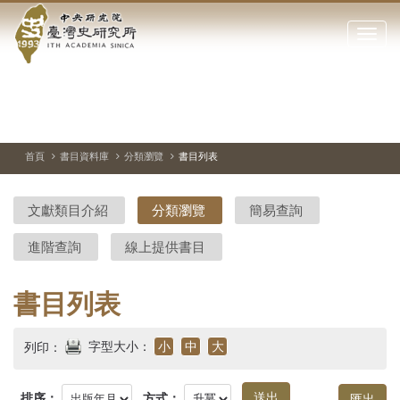
中
跳
到
點
央
主
擊
要
開
研
內
啟
容
或
究
切
上
下
主
區
換
一
一
圖
關
暫
張
張
連
塊
閉
停、
圖
圖
結
院-
播
片
片
首頁
書目資料庫
分類瀏覽
書目列表
網
放
站
臺
主
文獻類目介紹
分類瀏覽
簡易查詢
要
灣
選
進階查詢
線上提供書目
單
史
研
書目列表
究
字型大小：
小
中
大
列印：
所-
排序：
方式：