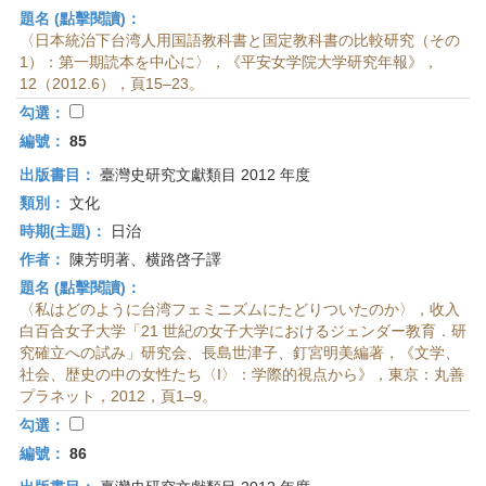
題名 (點擊閱讀)：
〈日本統治下台湾人用国語教科書と国定教科書の比較研究（その
1）：第一期読本を中心に〉，《平安女学院大学研究年報》，
12（2012.6），頁15–23。
勾選：
編號：
85
出版書目：
臺灣史研究文獻類目 2012 年度
類別：
文化
時期(主題)：
日治
作者：
陳芳明著、横路啓子譯
題名 (點擊閱讀)：
〈私はどのように台湾フェミニズムにたどりついたのか〉，收入
白百合女子大学「21 世紀の女子大学におけるジェンダー教育．研
究確立への試み」研究会、長島世津子、釘宮明美編著，《文学、
社会、歴史の中の女性たち〈I〉：学際的視点から》，東京：丸善
プラネット，2012，頁1–9。
勾選：
編號：
86