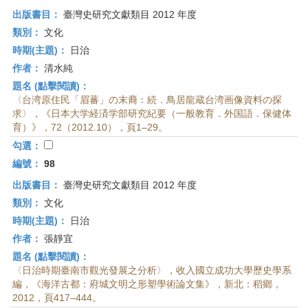
出版書目：
臺灣史研究文獻類目 2012 年度
類別：
文化
時期(主題)：
日治
作者：
清水純
題名 (點擊閱讀)：
〈台湾原住民「眉蕃」の末裔：続．鳥居龍蔵台湾画像資料の探
求〉，《日本大学経済学部研究紀要（一般教育．外国語．保健体
育）》，72（2012.10），頁1–29。
勾選：
編號：
98
出版書目：
臺灣史研究文獻類目 2012 年度
類別：
文化
時期(主題)：
日治
作者：
張靜宜
題名 (點擊閱讀)：
〈日治時期臺南市觀光發展之分析〉，收入國立成功大學歷史學系
編，《海洋古都：府城文明之形塑學術論文集》，新北：稻鄉，
2012，頁417–444。