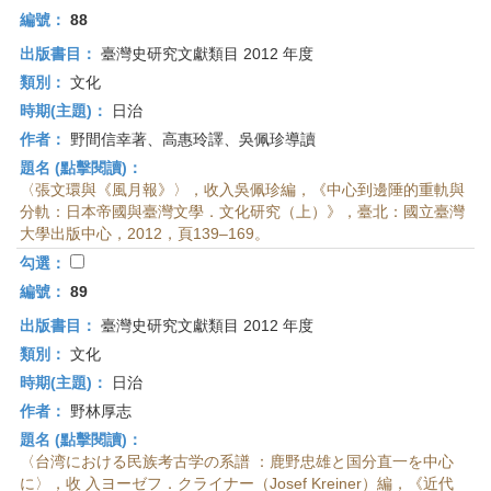
編號：
88
出版書目：
臺灣史研究文獻類目 2012 年度
類別：
文化
時期(主題)：
日治
作者：
野間信幸著、高惠玲譯、吳佩珍導讀
題名 (點擊閱讀)：
〈張文環與《風月報》〉，收入吳佩珍編，《中心到邊陲的重軌與
分軌：日本帝國與臺灣文學．文化研究（上）》，臺北：國立臺灣
大學出版中心，2012，頁139–169。
勾選：
編號：
89
出版書目：
臺灣史研究文獻類目 2012 年度
類別：
文化
時期(主題)：
日治
作者：
野林厚志
題名 (點擊閱讀)：
〈台湾における民族考古学の系譜 ：鹿野忠雄と国分直一を中心
に〉，收 入ヨーゼフ．クライナー（Josef Kreiner）編，《近代