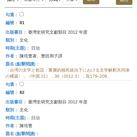
首
頁
勾選：
編號：
81
出版書目：
臺灣史研究文獻類目 2012 年度
類別：
文化
時期(主題)：
日治
作者：
陳培豊著、豊田周子譯
題名 (點擊閱讀)：
〈台湾の文学と歌謡：重層的植民統治下における文学解釈共同体
の構築〉，《中国 21》，36（2012.3），頁179–208。
勾選：
編號：
82
出版書目：
臺灣史研究文獻類目 2012 年度
類別：
文化
時期(主題)：
日治
作者：
陳培豊
題名 (點擊閱讀)：