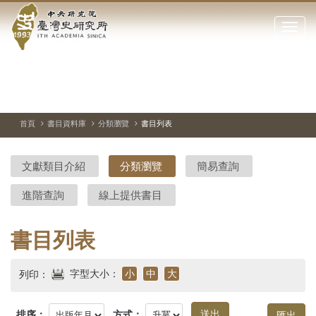
中
跳
到
點
央
主
擊
要
開
研
內
啟
容
或
究
切
上
下
主
區
換
一
一
圖
關
暫
張
張
連
塊
閉
停、
圖
圖
結
院-
播
片
片
首頁
書目資料庫
分類瀏覽
書目列表
網
放
站
臺
主
文獻類目介紹
分類瀏覽
簡易查詢
要
灣
選
進階查詢
線上提供書目
單
史
研
書目列表
究
字型大小：
小
中
大
列印：
所-
排序：
方式：