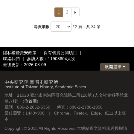
1
2
下
一
頁
每頁筆數
/ 2 頁，共 34 筆
隱私權暨資安政策
|
保有個資公開項目
|
聯絡我們
|
參訪人數：11908604人次
|
最後更新：2026-08-09
展開選單
中央研究院 臺灣史研究所
Institute of Taiwan History, Academia Sinica
地址：11529 臺北市南港區研究院路二段128號 (人文社會科學館北
棟八樓) (
位置圖
)
電話：886-2-2652-5350 傳真：886-2-2788-1956
最佳瀏覽：1440×900 | Chrome、Firefox、Edge、IE11以上版
本
Copyright © 2018 All Rights Reserved 本網站圖文資料未經授權請