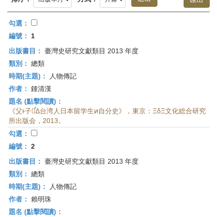
首
頁
勾選：
編號：
1
出版書目：
臺灣史研究文獻類目 2013 年度
類別：
總類
時期(主題)：
人物傳記
作者：
鍾清漢
題名 (點擊閱讀)：
《父ͱ子：͋Δ台湾人日本留学生ͷ自分史》，東京：ΞδΞ文化総合研究
所出版会，2013。
勾選：
編號：
2
出版書目：
臺灣史研究文獻類目 2013 年度
類別：
總類
時期(主題)：
人物傳記
作者：
賴明珠
題名 (點擊閱讀)：