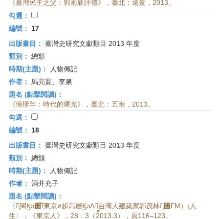
《臺灣民主之父：郭雨新評傳》，臺北：遠景，2013。
勾選：
編號：
17
出版書目：
臺灣史研究文獻類目 2013 年度
類別：
總類
時期(主題)：
人物傳記
作者：
馬亮寛、李泉
題名 (點擊閱讀)：
《傅斯年：時代的曙光》，臺北：五南，2013。
勾選：
編號：
18
出版書目：
臺灣史研究文獻類目 2013 年度
類別：
總類
時期(主題)：
人物傳記
作者：
酒井充子
題名 (點擊閱讀)：
〈霞͕関Ϗϧ͸͡Ί東京ͷ超高層ϏϧΛ手͕͚ͨ台湾人建築家郭茂林（͔͘΋ΓΜ）ͱ͍͏人
生〉，《東京人》，28：3（2013.3），頁116–123。