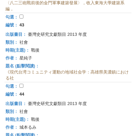
〈八二三砲戰前後的金門軍事建築發展〉，收入東海大學建築系
編，
勾選：
編號：
43
出版書目：
臺灣史研究文獻類目 2013 年度
類別：
社會
時期(主題)：
戰後
作者：
星純子
題名 (點擊閱讀)：
《現代台湾コミュニティ運動の地域社会学：高雄県美濃鎮におけ
る社
勾選：
編號：
44
出版書目：
臺灣史研究文獻類目 2013 年度
類別：
社會
時期(主題)：
戰後
作者：
城本るみ
題名 (點擊閱讀)：