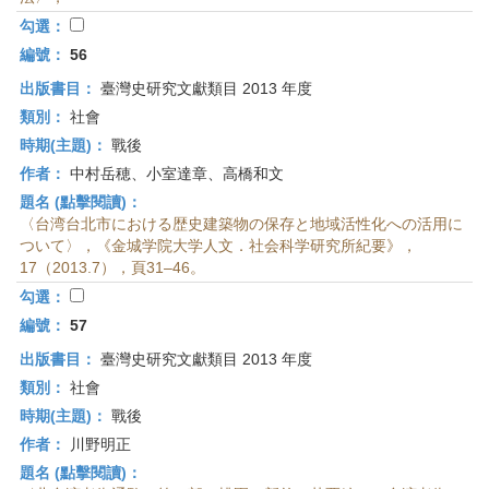
勾選：
編號：
56
出版書目：
臺灣史研究文獻類目 2013 年度
類別：
社會
時期(主題)：
戰後
作者：
中村岳穂、小室達章、高橋和文
題名 (點擊閱讀)：
〈台湾台北市における歴史建築物の保存と地域活性化への活用に
ついて〉，《金城学院大学人文．社会科学研究所紀要》，
17（2013.7），頁31–46。
勾選：
編號：
57
出版書目：
臺灣史研究文獻類目 2013 年度
類別：
社會
時期(主題)：
戰後
作者：
川野明正
題名 (點擊閱讀)：