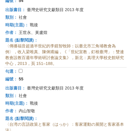
編號：
54
出版書目：
臺灣史研究文獻類目 2013 年度
類別：
社會
時期(主題)：
戰後
作者：
王世永、黃盧煌
題名 (點擊閱讀)：
〈傳播福音超過半世紀的李鏡智牧師：以臺北市三角埔教會為
例〉，收入梁唯真、陳俐甫編，《「世紀宣教，釘根臺灣」：雙連
教會設教百週年學術研討會論文集》，新北：真理大學校史館研究
中心，2013，頁 151–188。
勾選：
編號：
55
出版書目：
臺灣史研究文獻類目 2013 年度
類別：
社會
時期(主題)：
戰後
作者：
内山智敬
題名 (點擊閱讀)：
〈台湾の言語政策と客家（はっか）：客家運動の展開と客家基本
法〉，