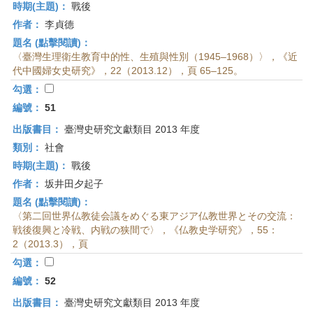
時期(主題)：
戰後
作者：
李貞德
題名 (點擊閱讀)：
〈臺灣生理衛生教育中的性、生殖與性別（1945–1968）〉，《近
代中國婦女史研究》，22（2013.12），頁 65–125。
勾選：
編號：
51
出版書目：
臺灣史研究文獻類目 2013 年度
類別：
社會
時期(主題)：
戰後
作者：
坂井田夕起子
題名 (點擊閱讀)：
〈第二回世界仏教徒会議をめぐる東アジア仏教世界とその交流：
戦後復興と冷戦、内戦の狭間で〉，《仏教史学研究》，55：
2（2013.3），頁
勾選：
編號：
52
出版書目：
臺灣史研究文獻類目 2013 年度