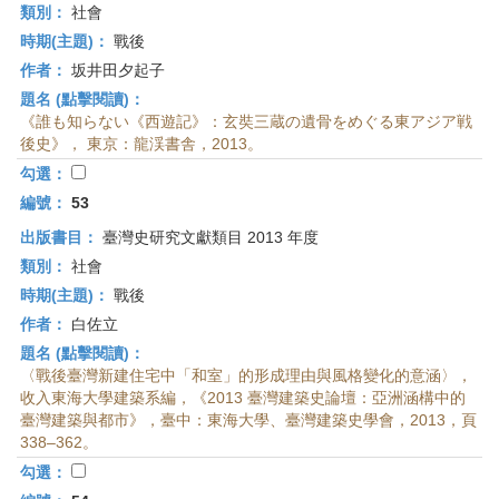
類別：
社會
時期(主題)：
戰後
作者：
坂井田夕起子
題名 (點擊閱讀)：
《誰も知らない《西遊記》：玄奘三蔵の遺骨をめぐる東アジア戦
後史》， 東京：龍渓書舎，2013。
勾選：
編號：
53
出版書目：
臺灣史研究文獻類目 2013 年度
類別：
社會
時期(主題)：
戰後
作者：
白佐立
題名 (點擊閱讀)：
〈戰後臺灣新建住宅中「和室」的形成理由與風格變化的意涵〉，
收入東海大學建築系編，《2013 臺灣建築史論壇：亞洲涵構中的
臺灣建築與都市》，臺中：東海大學、臺灣建築史學會，2013，頁
338–362。
勾選：