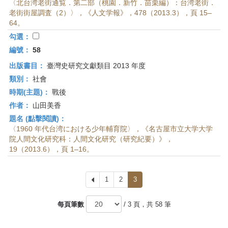
〈北台湾老街通覧．第二部（桃園．新竹．苗栗編）：台湾老街．
老街街屋調査（2）〉，《人文学報》，478（2013.3），頁 15–
64。
勾選：
編號：
58
出版書目：
臺灣史研究文獻類目 2013 年度
類別：
社會
時期(主題)：
戰後
作者：
山田美香
題名 (點擊閱讀)：
〈1960 年代台湾における少年輔育院〉，《名古屋市立大学大学
院人間文化研究科：人間文化研究（研究紀要）》，
19（2013.6），頁 1–16。
上
1
2
3
一
頁
每頁筆數
/ 3 頁，共 58 筆