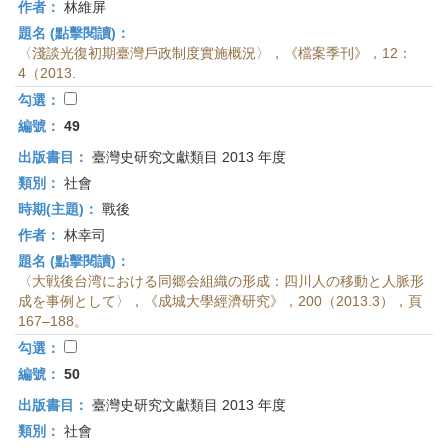
作者：
林維屏
題名 (點擊閱讀)：
〈淺談光復初期臺灣戶政制度實施概況〉，《檔案季刊》，12：
4（2013.
勾選：
編號：
49
出版書目：
臺灣史研究文獻類目 2013 年度
類別：
社會
時期(主題)：
戰後
作者：
林幸司
題名 (點擊閱讀)：
〈大戦後台湾における同郷会組織の形成：四川人の移動と人脈形
成を事例として〉，《成城大學經濟研究》，200（2013.3），頁
167–188。
勾選：
編號：
50
出版書目：
臺灣史研究文獻類目 2013 年度
類別：
社會