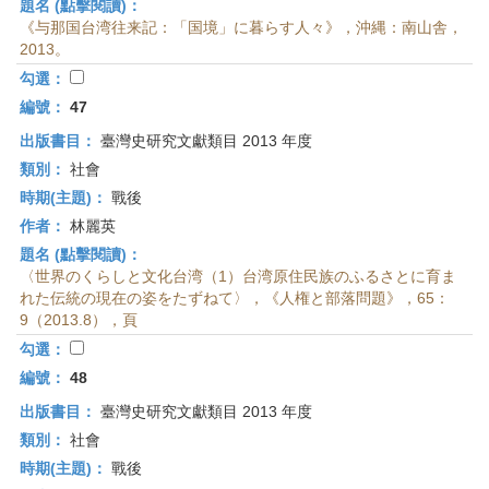
題名 (點擊閱讀)：
《与那国台湾往来記：「国境」に暮らす人々》，沖縄：南山舎，
2013。
勾選：
編號：
47
出版書目：
臺灣史研究文獻類目 2013 年度
類別：
社會
時期(主題)：
戰後
作者：
林麗英
題名 (點擊閱讀)：
〈世界のくらしと文化台湾（1）台湾原住民族のふるさとに育ま
れた伝統の現在の姿をたずねて〉，《人権と部落問題》，65：
9（2013.8），頁
勾選：
編號：
48
出版書目：
臺灣史研究文獻類目 2013 年度
類別：
社會
時期(主題)：
戰後