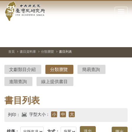
中
跳
到
點
央
主
擊
要
開
研
內
啟
容
或
究
切
上
下
主
區
換
一
一
圖
關
暫
張
張
連
塊
閉
停、
圖
圖
結
院-
播
片
片
首頁
書目資料庫
分類瀏覽
書目列表
網
放
站
臺
主
文獻類目介紹
分類瀏覽
簡易查詢
要
灣
選
進階查詢
線上提供書目
單
史
研
書目列表
究
字型大小：
小
中
大
列印：
所-
排序：
方式：