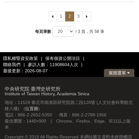
上
1
2
3
下
一
一
頁
頁
每頁筆數
/ 3 頁，共 58 筆
隱私權暨資安政策
|
保有個資公開項目
|
聯絡我們
|
參訪人數：11908604人次
|
最後更新：2026-08-07
展開選單
中央研究院 臺灣史研究所
Institute of Taiwan History, Academia Sinica
地址：11529 臺北市南港區研究院路二段128號 (人文社會科學館北
棟八樓) (
位置圖
)
電話：886-2-2652-5350 傳真：886-2-2788-1956
最佳瀏覽：1440×900 | Chrome、Firefox、Edge、IE11以上版
本
Copyright © 2018 All Rights Reserved 本網站圖文資料未經授權請