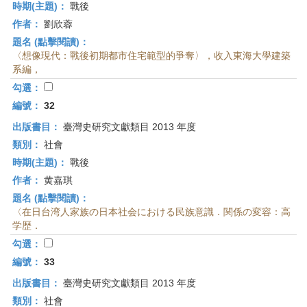
時期(主題)：
戰後
作者：
劉欣蓉
題名 (點擊閱讀)：
〈想像現代：戰後初期都市住宅範型的爭奪〉，收入東海大學建築
系編，
勾選：
編號：
32
出版書目：
臺灣史研究文獻類目 2013 年度
類別：
社會
時期(主題)：
戰後
作者：
黄嘉琪
題名 (點擊閱讀)：
〈在日台湾人家族の日本社会における民族意識．関係の変容：高
学歴．
勾選：
編號：
33
出版書目：
臺灣史研究文獻類目 2013 年度
類別：
社會