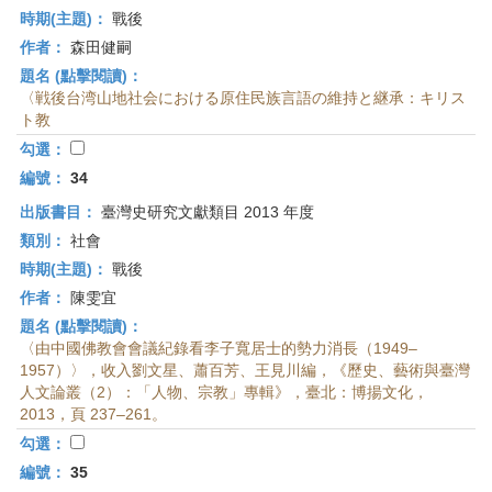
時期(主題)：
戰後
作者：
森田健嗣
題名 (點擊閱讀)：
〈戦後台湾山地社会における原住民族言語の維持と継承：キリス
ト教
勾選：
編號：
34
出版書目：
臺灣史研究文獻類目 2013 年度
類別：
社會
時期(主題)：
戰後
作者：
陳雯宜
題名 (點擊閱讀)：
〈由中國佛教會會議紀錄看李子寬居士的勢力消長（1949–
1957）〉，收入劉文星、蕭百芳、王見川編，《歷史、藝術與臺灣
人文論叢（2）：「人物、宗教」專輯》，臺北：博揚文化，
2013，頁 237–261。
勾選：
編號：
35