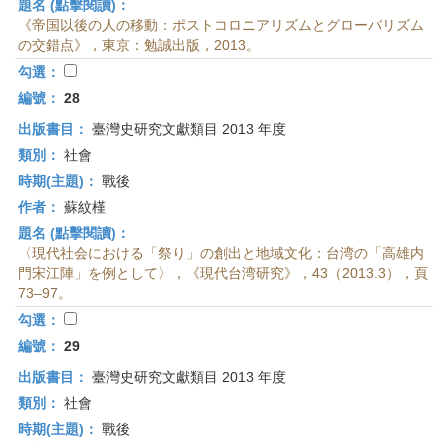
題名 (點擊閱讀)：
《帝国以後の人の移動：ポストコロニアリズムとグローバリズム
の交錯点》，東京：勉誠出版，2013。
勾選：
編號：
28
出版書目：
臺灣史研究文獻類目 2013 年度
類別：
社會
時期(主題)：
戰後
作者：
蘇紋槿
題名 (點擊閱讀)：
〈現代社会における「祭り」の創出と地域文化：台湾の「高雄内
門宋江陣」を例として〉，《現代台湾研究》，43（2013.3），頁
73–97。
勾選：
編號：
29
出版書目：
臺灣史研究文獻類目 2013 年度
類別：
社會
時期(主題)：
戰後