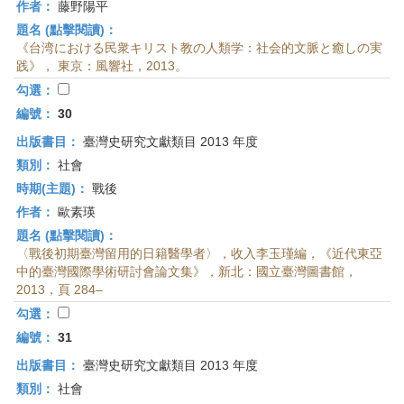
作者：
藤野陽平
題名 (點擊閱讀)：
《台湾における民衆キリスト教の人類学：社会的文脈と癒しの実
践》， 東京：風響社，2013。
勾選：
編號：
30
出版書目：
臺灣史研究文獻類目 2013 年度
類別：
社會
時期(主題)：
戰後
作者：
歐素瑛
題名 (點擊閱讀)：
〈戰後初期臺灣留用的日籍醫學者〉，收入李玉瑾編，《近代東亞
中的臺灣國際學術研討會論文集》，新北：國立臺灣圖書館，
2013，頁 284–
勾選：
編號：
31
出版書目：
臺灣史研究文獻類目 2013 年度
類別：
社會