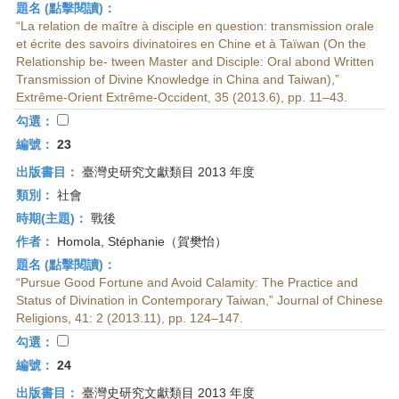
題名 (點擊閱讀)：
“La relation de maître à disciple en question: transmission orale
et écrite des savoirs divinatoires en Chine et à Taïwan (On the
Relationship be- tween Master and Disciple: Oral abond Written
Transmission of Divine Knowledge in China and Taiwan),”
Extrême-Orient Extrême-Occident, 35 (2013.6), pp. 11–43.
勾選：
編號：
23
出版書目：
臺灣史研究文獻類目 2013 年度
類別：
社會
時期(主題)：
戰後
作者：
Homola, Stéphanie（賀樊怡）
題名 (點擊閱讀)：
“Pursue Good Fortune and Avoid Calamity: The Practice and
Status of Divination in Contemporary Taiwan,” Journal of Chinese
Religions, 41: 2 (2013.11), pp. 124–147.
勾選：
編號：
24
出版書目：
臺灣史研究文獻類目 2013 年度