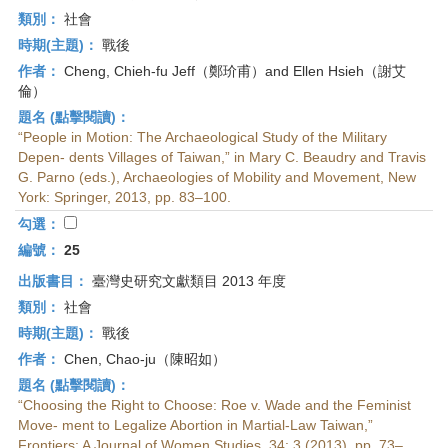
類別：
社會
時期(主題)：
戰後
作者：
Cheng, Chieh-fu Jeff（鄭玠甫）and Ellen Hsieh（謝艾
倫）
題名 (點擊閱讀)：
“People in Motion: The Archaeological Study of the Military
Depen- dents Villages of Taiwan,” in Mary C. Beaudry and Travis
G. Parno (eds.), Archaeologies of Mobility and Movement, New
York: Springer, 2013, pp. 83–100.
勾選：
編號：
25
出版書目：
臺灣史研究文獻類目 2013 年度
類別：
社會
時期(主題)：
戰後
作者：
Chen, Chao-ju（陳昭如）
題名 (點擊閱讀)：
“Choosing the Right to Choose: Roe v. Wade and the Feminist
Move- ment to Legalize Abortion in Martial-Law Taiwan,”
Frontiers: A Journal of Women Studies, 34: 3 (2013), pp. 73–