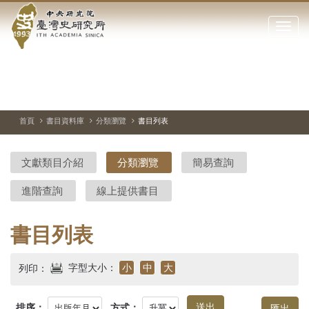
中
跳
到
點
央
主
擊
要
開
研
內
啟
容
或
究
切
上
下
主
區
換
一
一
圖
關
暫
張
張
連
塊
閉
停、
圖
圖
結
院-
播
片
片
首頁
書目資料庫
分類瀏覽
書目列表
網
放
站
臺
主
文獻類目介紹
分類瀏覽
簡易查詢
要
灣
選
進階查詢
線上提供書目
單
史
研
書目列表
究
字型大小：
小
中
大
列印：
所-
排序：
方式：