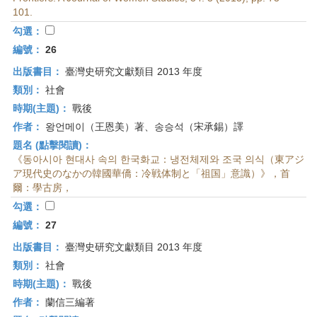
101.
勾選：
編號：
26
出版書目：
臺灣史研究文獻類目 2013 年度
類別：
社會
時期(主題)：
戰後
作者：
왕언메이（王恩美）著、송승석（宋承錫）譯
題名 (點擊閱讀)：
《동아시아 현대사 속의 한국화교：냉전체제와 조국 의식（東アジ
ア現代史のなかの韓國華僑：冷戦体制と「祖国」意識）》，首
爾：學古房，
勾選：
編號：
27
出版書目：
臺灣史研究文獻類目 2013 年度
類別：
社會
時期(主題)：
戰後
作者：
蘭信三編著