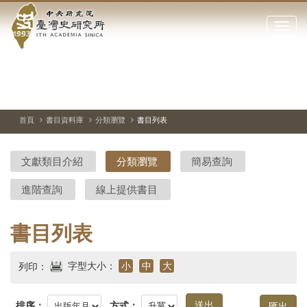
中
跳
到
點
央
主
擊
要
開
研
內
啟
容
或
究
切
上
下
主
區
換
一
一
圖
關
暫
張
張
連
塊
閉
停、
圖
圖
結
院-
播
片
片
首頁
書目資料庫
分類瀏覽
書目列表
網
放
站
臺
主
文獻類目介紹
分類瀏覽
簡易查詢
要
灣
選
進階查詢
線上提供書目
單
史
研
書目列表
究
字型大小：
小
中
大
列印：
所-
排序：
方式：