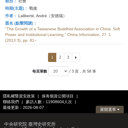
類別：
社會
時期(主題)：
戰後
作者：
Laliberté, André（安德瑞）
題名 (點擊閱讀)：
“The Growth of a Taiwanese Buddhist Association in China: Soft
Power and Institutional Learning,” China Information, 27: 1
(2013.3), pp. 81–
1
2
3
下
一
頁
每頁筆數
/ 3 頁，共 58 筆
隱私權暨資安政策
|
保有個資公開項目
|
聯絡我們
|
參訪人數：11908604人次
|
最後更新：2026-08-07
展開選單
中央研究院 臺灣史研究所