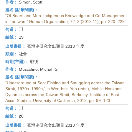
作者：
Simon, Scott
題名 (點擊閱讀)：
“Of Boars and Men: Indigenous Knowledge and Co-Management
in Tai- wan,” Human Organization, 72: 3 (2013.11), pp. 220–229.
勾選：
編號：
19
出版書目：
臺灣史研究文獻類目 2013 年度
類別：
社會
時期(主題)：
戰後
作者：
Muscolino, Michah S.
題名 (點擊閱讀)：
“Underground at Sea: Fishing and Smuggling across the Taiwan
Strait, 1970s–1990s,” in Wen-hsin Yeh (eds.), Mobile Horizons:
Dynamics across the Taiwan Strait, Berkeley: Institute of East
Asian Studies, University of California, 2013, pp. 99–123.
勾選：
編號：
20
出版書目：
臺灣史研究文獻類目 2013 年度