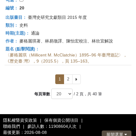
勾選：
編號：
20
出版書目：
臺灣史研究文獻類目 2015 年度
類別：
史料
時期(主題)：
通論
作者：
麥格麗琪著、林易徵譯、陳怡宏校注、林欣宜解說
題名 (點擊閱讀)：
〈麥格麗琪（Millicent M. McClatchie）1895–96 年臺灣遊記〉，
《歷史臺 灣》，9（2015.5），頁 135–163。
1
2
下
一
頁
每頁筆數
/ 2 頁，共 40 筆
隱私權暨資安政策
|
保有個資公開項目
|
聯絡我們
|
參訪人數：11908604人次
|
最後更新：2026-08-08
展開選單