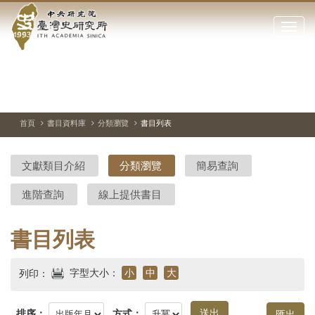
中
跳
到
點
央
主
擊
要
開
研
內
啟
容
或
究
切
上
下
主
區
換
一
一
圖
關
暫
張
張
連
塊
閉
停、
圖
圖
結
院-
播
片
片
首頁
書目資料庫
分類瀏覽
書目列表
網
放
站
臺
主
文獻類目介紹
分類瀏覽
簡易查詢
要
灣
選
進階查詢
線上提供書目
單
史
研
書目列表
究
字型大小：
小
中
大
列印：
所-
排序：
方式：