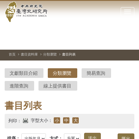
中
跳
到
點
央
主
擊
要
開
研
內
啟
容
或
究
切
上
下
主
區
換
一
一
圖
關
暫
張
張
連
塊
閉
停、
圖
圖
結
院-
播
片
片
首頁
書目資料庫
分類瀏覽
書目列表
網
放
站
臺
主
文獻類目介紹
分類瀏覽
簡易查詢
要
灣
選
進階查詢
線上提供書目
單
史
研
書目列表
究
字型大小：
小
中
大
列印：
所-
排序：
方式：