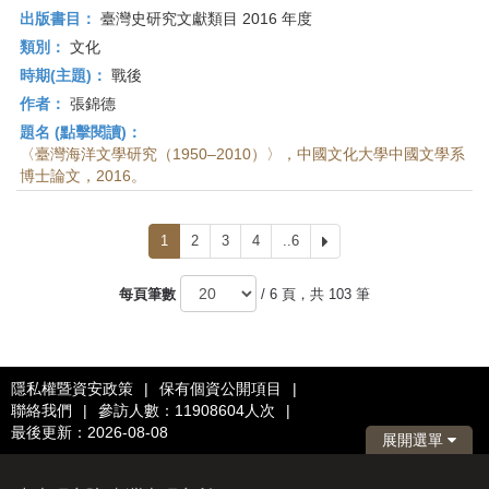
出版書目：
臺灣史研究文獻類目 2016 年度
類別：
文化
時期(主題)：
戰後
作者：
張錦德
題名 (點擊閱讀)：
〈臺灣海洋文學研究（1950–2010）〉，中國文化大學中國文學系
博士論文，2016。
1
2
3
4
..6
下
一
頁
每頁筆數
/ 6 頁，共 103 筆
隱私權暨資安政策
|
保有個資公開項目
|
聯絡我們
|
參訪人數：11908604人次
|
最後更新：2026-08-08
展開選單