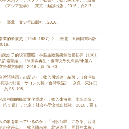
の華人系プロテスタント教会〉，收入陳來幸、北波道
《アジア遊学》，東京：勉誠出版，2016，頁217–
》，臺北：文史哲出版社，2016。
業的發展史（1945–1987）》，臺北：五南圖書出版
016。
知識份子的現實關照：林莊生致葉榮鐘信函初探（1961
，收入許素蘭編，《洄溯與再生：臺灣文學史料集刊•第六
臺灣文學館，2016，頁 25–60。
台湾語映画」の歴史〉，收入川瀬健一編著，《台湾映
後初期の映画╱サヨンの鐘╱台湾歌謡》，奈良：東洋思
，頁 93–108。
光复初期的民族文化重建〉，收入张海鹏、李细珠编，
第 3 辑》，北京：社会科学文献出版社，2016，頁 1
人の歌を歌っているのか：「日歌台唱」にみる、台湾
その交差点〉，收入陳來幸、北波道子、岡野翔太編，