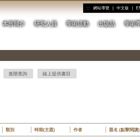
網站導覽
|
中文版
|
E
:::
本所簡介
研究人員
學術活動
出版品
學術
進階查詢
線上提供書目
類別
時期(主題)
作者
題名 (點擊閱讀)