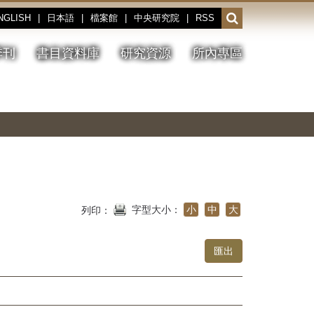
NGLISH
|
日本語
|
檔案館
|
中央研究院
|
RSS
開
啟
或
季刊
書目資料庫
研究資源
所內專區
收
合
搜
切
上
下
主
換
一
一
圖
尋
暫
張
張
連
停、
圖
圖
結
欄
播
片
片
位
放
字型大小：
小
中
大
列印：