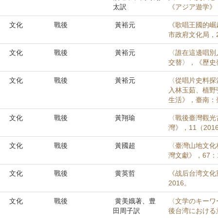
太訳
《アジア遊学》，
文化
戰後
黃裕元
《歌唱王國的崛起
市政府文化局，2
文化
戰後
黃裕元
〈誰在這邊唱別
交替〉，《歷史臺灣
文化
戰後
黃裕元
〈從唱片史料探索
入林玉茹、植野
生活》，臺南：臺
文化
戰後
黃翔瑜
〈戰後臺灣觀光古
灣》，11（2016
文化
戰後
黃國超
〈臺灣山地文化村
灣文獻》，67：1（
文化
戰後
黄英哲
《战后台湾文化重
2016。
文化
戰後
黄美娥著、豊
〈文学のキーワ
田周子訳
後台湾における意