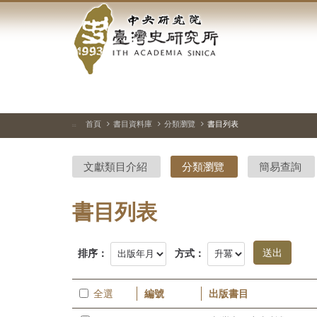
中
跳
到
央
主
要
研
內
容
究
區
塊
院-
首頁
書目資料庫
分類瀏覽
書目列表
:::
臺
文獻類目介紹
分類瀏覽
簡易查詢
灣
史
書目列表
研
排序：
方式：
究
所-
全選
編號
出版書目