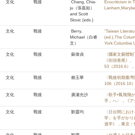
文化
戰後
Chang, Chia-
Ecocriticism in 
ju（張嘉如）
Lanham,Marylan
and Scott
Slovic (eds.)
文化
戰後
Berry,
“Taiwan Literatu
Michael（白睿
(ed.),The Colu
文）
York:Columbia U
文化
戰後
蘇偉貞
〈國家文藝體制下
《街頭巷尾》、
53（2016.6），
文化
戰後
賴玉華
〈戰後初期臺灣風
106（2016.10
文化
戰後
廣瀬光沙
〈歌手•鳳飛飛
手」へ〉，《アジ
文化
戰後
劉靈均
〈日台間におけ
学」を手がかり
遊学》，東京：勉誠