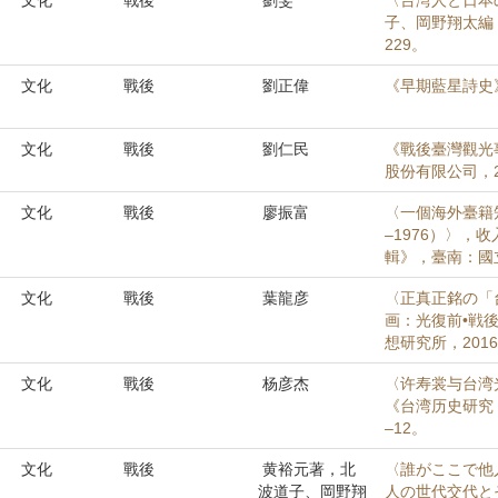
文化
戰後
劉雯
〈台湾人と日本
子、岡野翔太編，
229。
文化
戰後
劉正偉
《早期藍星詩史
文化
戰後
劉仁民
《戰後臺灣觀光事
股份有限公司，2
文化
戰後
廖振富
〈一個海外臺籍
–1976）〉
輯》，臺南：國立
文化
戰後
葉龍彦
〈正真正銘の「
画：光復前•戦
想研究所，2016
文化
戰後
杨彦杰
〈许寿裳与台湾
《台湾历史研究：
–12。
文化
戰後
黄裕元著，北
〈誰がここで他
波道子、岡野翔
人の世代交代と