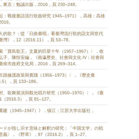
東京：勉誠出版，2016，頁 230–248。
：戰後臺語流行歌曲研究 1945–1971》，高雄：高雄
016。
人的歌？：從「日曲臺唱」看臺灣流行歌的語文與世代
》，12（2016.11），頁 53–78。
「寶島歌王」文夏的巨星十年（1957–1967）〉，收
弘子、陳恒安編，《南瀛歷史、社會與文化 IV：社會與
南市政府文化局，2016，頁 269–314。
蹟修護政策與實踐（1956–1973）〉，《歷史臺
.5），頁 133–186。
、歌舞展演與觀光唱片研究（1950–1970）〉，《臺
2016.3），頁 81–127。
建（1945–1947）》，镇江：江苏大学出版社，
ードが指し示す意味と解釈の研究：「中国文学」の戦
義〉，《野草》，97（2016.2），頁 1–27。