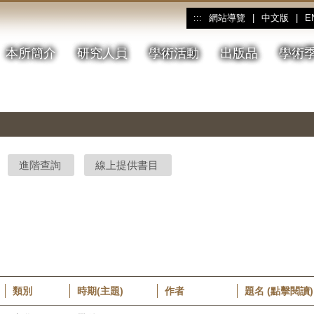
網站導覽
|
中文版
|
E
:::
本所簡介
研究人員
學術活動
出版品
學術
進階查詢
線上提供書目
類別
時期(主題)
作者
題名 (點擊閱讀)