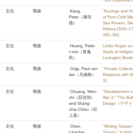
York:Columbia U
文化
戰後
Kang,
“Koxinga and Hi
Peter（康培
of Post-Cold Wa
德）
Sea Rovers, Sil
History,1550–170
335–352.
文化
戰後
Huang, Peter
Linda Hogan and
I-min（黃逸
Study of Indige
民）
Lexington Book
文化
戰後
Grijp, Paul van
“Private Collect
der（凡德格）
Relations wit
31.
文化
戰後
Chuang, Wen-
“Development of
chi（莊玟琦）
War II,” The Bul
and Shang-
Design（デザイン学
chia Chiou（邱
上嘉）
文化
戰後
Chen,
“Writing Taiwan
Lingchei
Tianxin,” in Ki