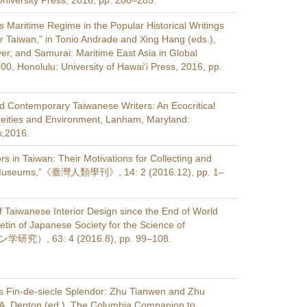
niversity Press, 2016, pp. 280–285.
s Maritime Regime in the Popular Historical Writings
r Taiwan,” in Tonio Andrade and Xing Hang (eds.),
ver, and Samurai: Maritime East Asia in Global
0, Honolulu: University of Hawai‘i Press, 2016, pp.
 Contemporary Taiwanese Writers: An Ecocritical
neities and Environment, Lanham, Maryland:
s,2016.
ors in Taiwan: Their Motivations for Collecting and
h Museums,”《臺灣人類學刊》, 14: 2 (2016.12), pp. 1–
 Taiwanese Interior Design since the End of World
letin of Japanese Society for the Science of
研究）, 63: 4 (2016.8), pp. 99–108.
’s Fin-de-siecle Splendor: Zhu Tianwen and Zhu
rk A. Denton (ed.), The Columbia Companion to