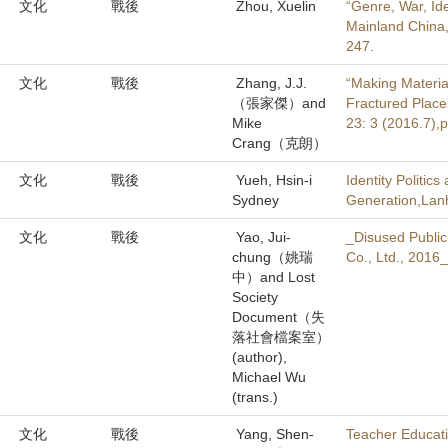
文化
戰後
Zhou, Xuelin
“Genre, War, Id
Mainland China,’
247.
文化
戰後
Zhang, J.J.
“Making Materia
（張家傑）and
Fractured Place
Mike
23: 3 (2016.7),
Crang（克朗）
文化
戰後
Yueh, Hsin-i
Identity Politic
Sydney
Generation,Lan
文化
戰後
Yao, Jui-
_Disused Public
chung（姚瑞
Co., Ltd., 2016_
中）and Lost
Society
Document（失
落社會檔案室）
(author),
Michael Wu
(trans.)
文化
戰後
Yang, Shen-
Teacher Educati