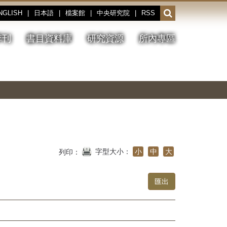
NGLISH
|
日本語
|
檔案館
|
中央研究院
|
RSS
開
啟
或
季刊
書目資料庫
研究資源
所內專區
收
合
搜
切
上
下
主
換
一
一
圖
尋
暫
張
張
連
停、
圖
圖
結
欄
播
片
片
位
放
字型大小：
小
中
大
列印：