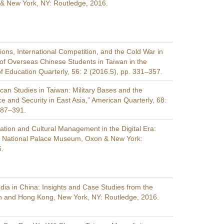
& New York, NY: Routledge, 2016.
ions, International Competition, and the Cold War in
of Overseas Chinese Students in Taiwan in the
f Education Quarterly, 56: 2 (2016.5), pp. 331–357.
can Studies in Taiwan: Military Bases and the
e and Security in East Asia,” American Quarterly, 68:
387–391.
tion and Cultural Management in the Digital Era:
e National Palace Museum, Oxon & New York:
6.
dia in China: Insights and Case Studies from the
n and Hong Kong, New York, NY: Routledge, 2016.