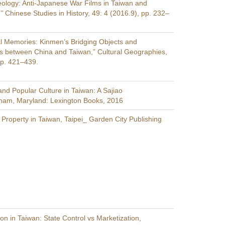
eology: Anti-Japanese War Films in Taiwan and
’ Chinese Studies in History, 49: 4 (2016.9), pp. 232–
l Memories: Kinmen’s Bridging Objects and
s between China and Taiwan,” Cultural Geographies,
pp. 421–439.
s and Popular Culture in Taiwan: A Sajiao
ham, Maryland: Lexington Books, 2016
 Property in Taiwan, Taipei_ Garden City Publishing
on in Taiwan: State Control vs Marketization,