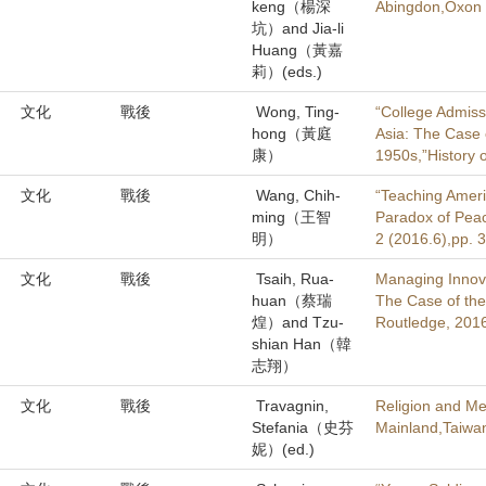
keng（楊深
Abingdon,Oxon 
坑）and Jia-li
Huang（黃嘉
莉）(eds.)
文化
戰後
Wong, Ting-
“College Admiss
hong（黃庭
Asia: The Case 
康）
1950s,”History o
文化
戰後
Wang, Chih-
“Teaching Ameri
ming（王智
Paradox of Peac
明）
2 (2016.6),pp. 
文化
戰後
Tsaih, Rua-
Managing Innova
huan（蔡瑞
The Case of th
煌）and Tzu-
Routledge, 201
shian Han（韓
志翔）
文化
戰後
Travagnin,
Religion and Me
Stefania（史芬
Mainland,Taiwa
妮）(ed.)