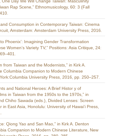
, One Day We Will Change Taiwan: Masculinity
Taiwan Rap Scene,” Ethnomusicology, 60: 3 (Fall
410.
n and Consumption in Contemporary Taiwan: Cinema
rcuit, Amsterdam: Amsterdam University Press, 2016.
to Phoenix’: Imagining Gender Transformation
se Women’s Variety TV,” Positions: Asia Critique, 24:
369–401.
n from Taiwan and the Modernists,” in Kirk A.
he Columbia Companion to Modern Chinese
 York:Columbia University Press, 2016, pp. 250–257.
s and National Heroes: A Brief Histor y of
lms in Taiwan from the 1950s to the 1970s,” in
nd Chiho Sawada (eds.), Divided Lenses: Screen
in East Asia, Honolulu: University of Hawai‘i Press,
.
e: Qiong Yao and San Mao,” in Kirk A. Denton
mbia Companion to Modern Chinese Literature, New