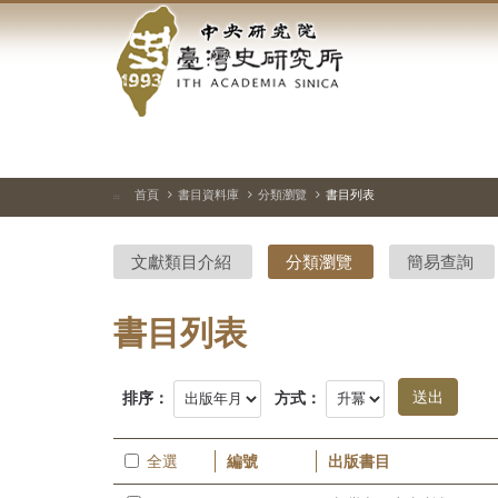
中
跳
到
央
主
要
研
內
容
究
區
塊
院-
首頁
書目資料庫
分類瀏覽
書目列表
:::
臺
文獻類目介紹
分類瀏覽
簡易查詢
灣
史
書目列表
研
排序：
方式：
究
所-
全選
編號
出版書目