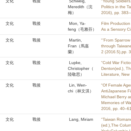
文化
戰後
Schweig,
“Young Soldiers
Meredith（沈
Politics in the 
梅）
2016), pp. 383–
文化
戰後
Mon, Ya-
Film Productio
feng（毛雅芬）
As a Sensory Ci
文化
戰後
Martin,
“’From Sparrow 
Fran（馬嘉
through Taiwane
蘭）
2 (2016.5),pp. 
文化
戰後
Lupke,
“Cold War Fictio
Christopher（
Denton(ed.), T
陸敬思）
Literature, New
文化
戰後
Lin, Wen-
“Of Female Agent
chi（林文淇）
AntiJapanese Fi
Michael Berry a
Memories of War 
2016, pp. 40–61
文化
戰後
Lang, Miriam
“Taiwan Romanc
(ed.),The Colu