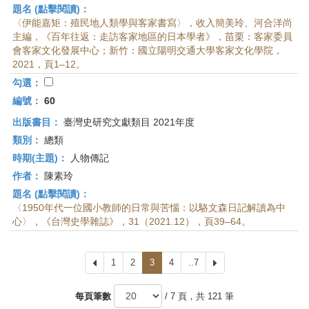
題名 (點擊閱讀)：
〈伊能嘉矩：殖民地人類學與客家書寫〉，收入簡美玲、河合洋尚
主編，《百年往返：走訪客家地區的日本學者》，苗栗：客家委員
會客家文化發展中心；新竹：國立陽明交通大學客家文化學院，
2021，頁1–12。
勾選：
編號：
60
出版書目：
臺灣史研究文獻類目 2021年度
類別：
總類
時期(主題)：
人物傳記
作者：
陳素玲
題名 (點擊閱讀)：
〈1950年代一位國小教師的日常與苦惱：以駱文森日記解讀為中
心〉，《台灣史學雜誌》，31（2021.12），頁39–64。
上
1
2
3
4
..7
下
一
一
頁
頁
每頁筆數
/ 7 頁，共 121 筆