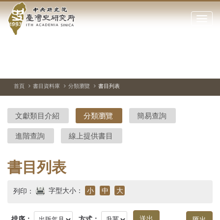
中
跳
到
點
央
主
擊
要
開
研
內
啟
容
或
究
切
上
下
主
區
換
一
一
圖
關
暫
張
張
連
塊
閉
停、
圖
圖
結
院-
播
片
片
首頁
書目資料庫
分類瀏覽
書目列表
網
放
站
臺
主
文獻類目介紹
分類瀏覽
簡易查詢
要
灣
選
進階查詢
線上提供書目
單
史
研
書目列表
究
字型大小：
小
中
大
列印：
所-
排序：
方式：