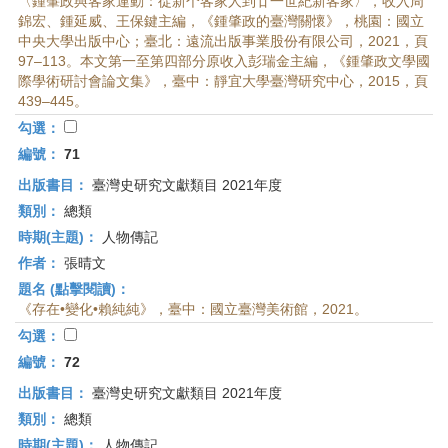
〈鍾肇政與客家運動：從新个客家人到廿一世紀新客家〉，收入周
錦宏、鍾延威、王保鍵主編，《鍾肇政的臺灣關懷》，桃園：國立
中央大學出版中心；臺北：遠流出版事業股份有限公司，2021，頁
97–113。本文第一至第四部分原收入彭瑞金主編，《鍾肇政文學國
際學術研討會論文集》，臺中：靜宜大學臺灣研究中心，2015，頁
439–445。
勾選：
編號：
71
出版書目：
臺灣史研究文獻類目 2021年度
類別：
總類
時期(主題)：
人物傳記
作者：
張晴文
題名 (點擊閱讀)：
《存在•變化•賴純純》，臺中：國立臺灣美術館，2021。
勾選：
編號：
72
出版書目：
臺灣史研究文獻類目 2021年度
類別：
總類
時期(主題)：
人物傳記