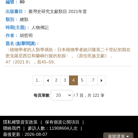
編號：
80
出版書目：
臺灣史研究文獻類目 2021年度
類別：
總類
時期(主題)：
人物傳記
作者：
胡哲明
題名 (點擊閱讀)：
〈植物學者的人類學偶拾：日本植物學者細川隆英二十世紀初期在
密克羅尼西亞和蘭嶼行蹤的初探〉，《原住民族文獻》，
47（2021.8），頁45–59。
1..
上
2
3
4
5
..7
下
一
一
頁
頁
每頁筆數
/ 7 頁，共 121 筆
隱私權暨資安政策
|
保有個資公開項目
|
聯絡我們
|
參訪人數：11908604人次
|
最後更新：2026-08-07
展開選單