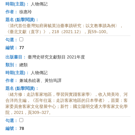
時期(主題)：
人物傳記
作者：
徐惠玲
題名 (點擊閱讀)：
〈清代首任臺灣知府蔣毓英治臺事蹟研究：以文教事蹟為例〉，
《臺北文獻（直字）》，218（2021.12），頁59–100。
勾選：
編號：
77
出版書目：
臺灣史研究文獻類目 2021年度
類別：
總類
時期(主題)：
人物傳記
作者：
兼城糸絵著、黃怡筠譯
題名 (點擊閱讀)：
〈緒方修：走訪客家地區，學習與實踐客家學〉，收入簡美玲、河
合洋尚主編，《百年往返：走訪客家地區的日本學者》，苗栗：客
家委員會客家文化發展中心；新竹：國立陽明交通大學客家文化學
院，2021，頁309–327。
勾選：
編號：
78