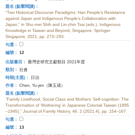
題名 (點擊閱讀)：
“Two Historical Discourse Paradigms: Han People’s Resistance
against Japan and Indigenous People’s Collaboration with
Japan,” in Shu-mei Shih and Lin-chin Tsai (eds.), Indigenous
Knowledge in Taiwan and Beyond, Singapore: Springer
Singapore, 2021, pp. 273–293.
勾選：
編號：
12
出版書目：
臺灣史研究文獻類目 2021年度
類別：
社會
時期(主題)：
日治
作者：
Chen, Yu-jen（陳玉箴）
題名 (點擊閱讀)：
“Family Livelihood, Social Class and Mothers’ Self-cognition: The
Transformation of ‘Mothering’ in Japanese Colonial Taiwan (1895
–1945),” Journal of Family History, 46: 2 (2021.4), pp. 154–167.
勾選：
編號：
13