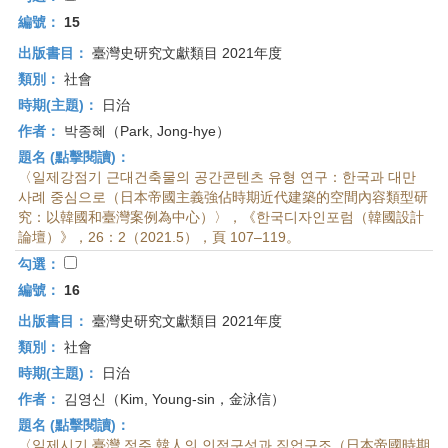
編號：
15
出版書目：
臺灣史研究文獻類目 2021年度
類別：
社會
時期(主題)：
日治
作者：
박종혜（Park, Jong-hye）
題名 (點擊閱讀)：
〈일제강점기 근대건축물의 공간콘텐츠 유형 연구：한국과 대만
사례 중심으로（日本帝國主義強佔時期近代建築的空間內容類型研
究：以韓國和臺灣案例為中心）〉，《한국디자인포럼（韓國設計
論壇）》，26：2（2021.5），頁 107–119。
勾選：
編號：
16
出版書目：
臺灣史研究文獻類目 2021年度
類別：
社會
時期(主題)：
日治
作者：
김영신（Kim, Young-sin，金泳信）
題名 (點擊閱讀)：
〈일제시기 臺灣 정주 韓人의 인적구성과 직업구조（日本帝國時期