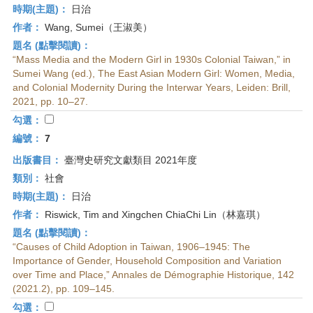
時期(主題)：
日治
作者：
Wang, Sumei（王淑美）
題名 (點擊閱讀)：
“Mass Media and the Modern Girl in 1930s Colonial Taiwan,” in
Sumei Wang (ed.), The East Asian Modern Girl: Women, Media,
and Colonial Modernity During the Interwar Years, Leiden: Brill,
2021, pp. 10–27.
勾選：
編號：
7
出版書目：
臺灣史研究文獻類目 2021年度
類別：
社會
時期(主題)：
日治
作者：
Riswick, Tim and Xingchen ChiaChi Lin（林嘉琪）
題名 (點擊閱讀)：
“Causes of Child Adoption in Taiwan, 1906–1945: The
Importance of Gender, Household Composition and Variation
over Time and Place,” Annales de Démographie Historique, 142
(2021.2), pp. 109–145.
勾選：