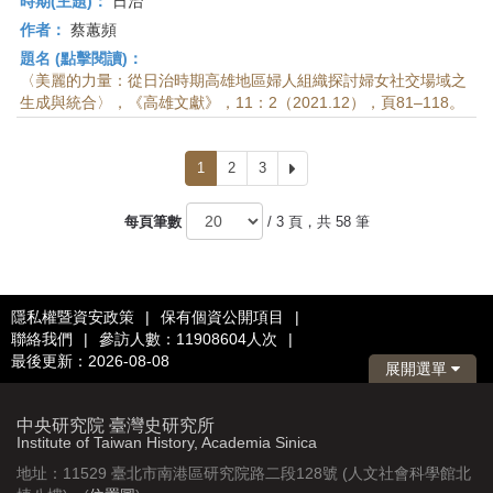
時期(主題)：
日治
作者：
蔡蕙頻
題名 (點擊閱讀)：
〈美麗的力量：從日治時期高雄地區婦人組織探討婦女社交場域之
生成與統合〉，《高雄文獻》，11：2（2021.12），頁81–118。
1
2
3
下
一
頁
每頁筆數
/ 3 頁，共 58 筆
隱私權暨資安政策
|
保有個資公開項目
|
聯絡我們
|
參訪人數：11908604人次
|
最後更新：2026-08-08
展開選單
中央研究院 臺灣史研究所
Institute of Taiwan History, Academia Sinica
地址：11529 臺北市南港區研究院路二段128號 (人文社會科學館北