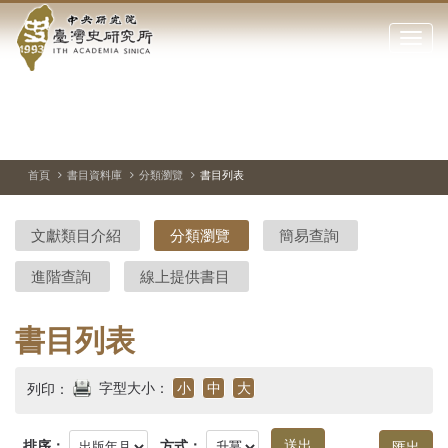
中
跳
到
點
央
主
擊
要
開
研
內
啟
容
或
究
切
上
下
主
區
換
一
一
圖
關
暫
張
張
連
塊
閉
停、
圖
圖
結
院-
播
片
片
首頁
書目資料庫
分類瀏覽
書目列表
網
放
站
臺
主
文獻類目介紹
分類瀏覽
簡易查詢
要
灣
選
進階查詢
線上提供書目
單
史
研
書目列表
究
字型大小：
小
中
大
列印：
所-
排序：
方式：