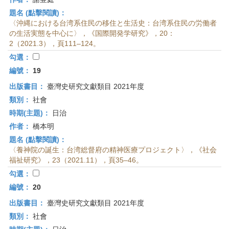
題名 (點擊閱讀)：
〈沖縄における台湾系住民の移住と生活史：台湾系住民の労働者
の生活実態を中心に〉，《国際開発学研究》，20：
2（2021.3），頁111–124。
勾選：
編號：
19
出版書目：
臺灣史研究文獻類目 2021年度
類別：
社會
時期(主題)：
日治
作者：
橋本明
題名 (點擊閱讀)：
〈養神院の誕生：台湾総督府の精神医療プロジェクト〉，《社会
福祉研究》，23（2021.11），頁35–46。
勾選：
編號：
20
出版書目：
臺灣史研究文獻類目 2021年度
類別：
社會