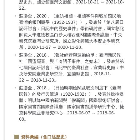
歷史系、國史館臺灣文獻館，2021-10-21 ～ 2021-10-
22。
莊勝全，2020，〈重訪祖國：祖國事件與戰前殖民地
臺灣的報刊競爭（1932-1937）〉，發表於「第八屆日
記研討會：日記中的歷史事件」學術研討會，國立彰化
師範大學進德校區白沙大樓西側5樓國際會議廳：中央
研究院臺灣史研究所、國立彰化師範大學歷史學研究
所，2020-11-27 ～ 2020-11-28。
莊勝全，2018，〈報社經營與運動紛爭：臺灣新民報
社「同盟罷業」與「冷語子事件」之始末〉，發表於第
七屆日記研討會：日記中的臺灣社會，宜蘭縣史館：中
央研究院臺灣史研究所、宜蘭縣史館，2018-11-
22 ～ 2018-11-23。
莊勝全，2018，〈日治時期檢閱及取次制度下《臺灣
民報》的發行與流通（1920-1932）〉，發表於操控媒
體：明以降中國的新聞與「假新聞」國際學術研討會，
國家圖書館國際會議廳：國家圖書館漢學研究中心、捷
克科學院亞非研究中心，2018-06-07 ～ 2018-06-
08。
資料彙編（含口述歷史）