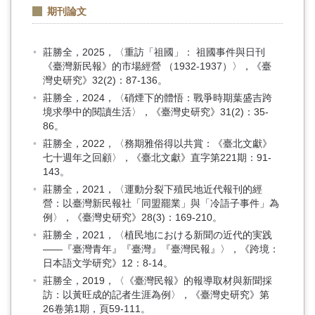
期刊論文
莊勝全，2025，〈重訪「祖國」： 祖國事件與日刊
《臺灣新民報》的市場經營 （1932-1937）〉，《臺
灣史研究》32(2)：87-136。
莊勝全，2024，〈硝煙下的體悟：戰爭時期葉盛吉跨
境求學中的閱讀生活〉，《臺灣史研究》31(2)：35-
86。
莊勝全，2022，〈務期雅俗得以共賞：《臺北文獻》
七十週年之回顧〉，《臺北文獻》直字第221期：91-
143。
莊勝全，2021，〈運動分裂下殖民地近代報刊的經
營：以臺灣新民報社「同盟罷業」與「冷語子事件」為
例〉，《臺灣史研究》28(3)：169-210。
莊勝全，2021，〈植民地における新聞の近代的実践
——『臺灣青年』『臺灣』『臺灣民報』〉，《跨境：
日本語文学研究》12：8-14。
莊勝全，2019，〈《臺灣民報》的報導取材與新聞採
訪：以黃旺成的記者生涯為例〉，《臺灣史研究》第
26卷第1期，頁59-111。