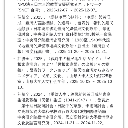
NPO法人日本台湾教育支援研究者ネットワーク
(SNET 台湾），2025-12-07 ～ 2025-12-07。
莊勝全，2025，〈語欲冷而心欲熱：〈冷語〉與黃旺
成「臺灣人言論機關」的追尋〉，發表於「報刊的殖民
地顯影：日本統治後期臺灣的媒體與文化政治 」學術
研討會，中央研究院人文社會科學館北棟3樓第一會議
室：中央研究院臺灣史研究所「 1930至 1940年代殖
民地臺灣的媒體市場與文化政治：新出土《臺灣新民
報》深度解讀計畫」，2025-11-20 ～ 2025-11-21。
莊勝全，2025，〈戦時中の植民地生活ガイド：『民
報家庭宝典』および『民報家庭栞』の出版とその意
義〉，發表於ワークショップ「植民地台湾からみるマ
スメディア、民衆、文化」，山形大學人文1號館25教
室：山形大学人文社会学部，2025-10-09 ～ 2025-10-
10。
莊勝全，2024，〈重啟人生：終戰前後黃旺成的家庭
生活及戰後《民報》生涯（1941-1947）〉，發表於
「第十屆日記研討會：日記中的家族」學術研討會，國
立高雄師範大學和平校區行政大樓10樓國際會議廳：
中央研究院臺灣史研究所、國立高雄師範大學臺灣歷史
文化及語言研究所，2024-11-21 ～ 2024-11-22。