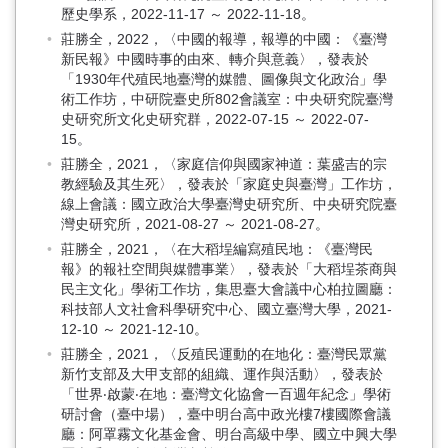
歷史學系，2022-11-17 ～ 2022-11-18。
莊勝全，2022，〈中國的報導，報導的中國：《臺灣
新民報》中國時事的由來、轉介與意義〉，發表於
「1930年代殖民地臺灣的媒體、圖像與文化政治」學
術工作坊，中研院臺史所802會議室：中央研究院臺灣
史研究所文化史研究群，2022-07-15 ～ 2022-07-
15。
莊勝全，2021，〈家庭信仰與國家神道：葉盛吉的宗
教經驗及其生死〉，發表於「家庭史與臺灣」工作坊，
線上會議：國立政治大學臺灣史研究所、中央研究院臺
灣史研究所，2021-08-27 ～ 2021-08-27。
莊勝全，2021，〈在大稻埕編寫殖民地：《臺灣民
報》的報社空間與媒體事業〉，發表於「大稻埕茶商與
民主文化」學術工作坊，集思臺大會議中心柏拉圖廳：
科技部人文社會科學研究中心、國立臺灣大學，2021-
12-10 ～ 2021-12-10。
莊勝全，2021，〈反殖民運動的在地化：臺灣民眾黨
新竹支部及大甲支部的組織、運作與活動〉，發表於
「世界‧啟蒙‧在地：臺灣文化協會一百週年紀念」學術
研討會（臺中場），臺中明台高中政光樓7樓國際會議
廳：阿罩霧文化基金會、明台高級中學、國立中興大學