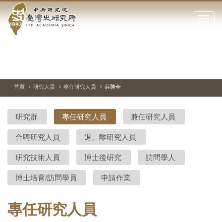
中
跳
到
點
央
主
擊
要
開
研
內
啟
容
或
究
切
上
下
主
區
換
一
一
圖
關
暫
張
張
連
塊
閉
停、
圖
圖
結
院-
播
片
片
首頁
研究人員
專任研究人員
莊勝全
網
放
站
臺
主
研究群
專任研究人員
兼任研究人員
要
灣
選
合聘研究人員
退、離研究人員
單
史
研究技術人員
博士後研究
訪問學人
研
博士培育/訪問學員
申請作業
究
所-
專任研究人員