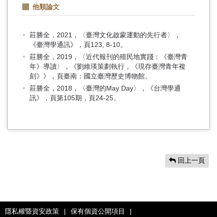
他類論文
莊勝全，2021，〈臺灣文化啟蒙運動的先行者〉，
《臺灣學通訊》，頁123, 8-10。
莊勝全，2019，〈近代報刊的殖民地實踐：《臺灣青
年》導讀〉，《劉維瑛策劃執行，《現存臺灣青年複
刻》》，頁臺南：國立臺灣歷史博物館。
莊勝全，2018，〈臺灣的May Day〉，《台灣學通
訊》，頁第105期，頁24-25。
回上一頁
隱私權暨資安政策
|
保有個資公開項目
|