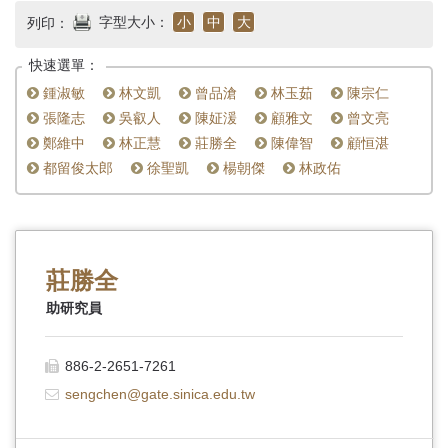
首
字型大小：
小
中
大
列印：
頁
快速選單：
鍾淑敏
林文凱
曾品滄
林玉茹
陳宗仁
張隆志
吳叡人
陳姃湲
顧雅文
曾文亮
鄭維中
林正慧
莊勝全
陳偉智
顧恒湛
都留俊太郎
徐聖凱
楊朝傑
林政佑
莊勝全
助研究員
886-2-2651-7261
sengchen@gate.sinica.edu.tw