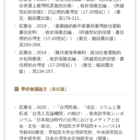
合併遇上臺灣民眾黨的分裂〉，收於張隆志編，《跨越
世紀的信號2：日記裡的臺灣史（17-20世紀）》（臺
北：貓頭鷹出版），頁176-211。
莊勝全，2019，〈葉榮鐘的船中家書與臺灣政治運動
書信史料〉，收於張隆志編，《跨越世紀的信號：書信
裡的台灣史（17-20世紀）》（臺北：貓頭鷹出版），
頁250-258。
莊勝全，2019，〈飄洋過海爭權利：政治社會運動的
分化與榮衰〉，收於張隆志編，《跨越世紀的信號：書
信裡的台灣史（17-20世紀）》（臺北：貓頭鷹出
版），頁134-157。
學術會議論文（未出版）
莊勝全，2025，〈『台湾民報』「冷語」コラムと黄
旺成「台湾人言論機関」の検討〉，發表於学術シンポ
ジウム「日本統治時代の台湾におけるメディアと社
会・文化・政治」，早稲田大学早稲田キャンパス14
号館402教室：早稲田大学台湾研究所、中央研究院台
湾史研究所、日本台湾学会定例研究会（関東）、