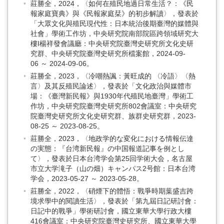
莊勝全，2024，〈如何在殖民地過日常生活？：《民
報家庭寶典》與《民報家庭栞》的初步解讀〉，發表於
「大眾文化與殖民現代性：日本統治後期臺灣的媒體與
社會」學術工作坊，中央研究院南部院區跨領域研究大
樓I楊祥發會議廳：中央研究院臺灣史研究所文化史研
究群、中央研究院臺灣史研究所檔案館，2024-09-
06 ～ 2024-09-06。
莊勝全，2023，〈冷嘲熱諷：黃旺成的 〈冷語〉〈熱
言〉及其反殖民論述〉，發表於「文化政治與媒體市
場：《臺灣新民報》與1930年代殖民地臺灣」學術工
作坊，中央研究院臺灣史研究所802會議室：中央研究
院臺灣史研究所文化史研究群、族群史研究群，2023-
08-25 ～ 2023-08-25。
莊勝全，2023，〈地政学的な変化における情報伝達
の実態：『台湾新民報』の中国報道記事を例とし
て〉，發表於日本台湾学会第25回学術大会，名古屋
市立大学滝子（山の畑）キャンパス2号館：日本台湾
学会，2023-05-27 ～ 2023-05-28。
莊勝全，2022，〈硝煙下的體悟：戰爭時期葉盛吉跨
境求學中的閱讀生活〉，發表於「第九屆日記研討會：
日記中的戰爭」學術研討會，國立東華大學行政大樓
416會議室：中央研究院臺灣史研究所、國立東華大學