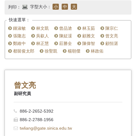
首
字型大小：
小
中
大
列印：
頁
快速選單：
鍾淑敏
林文凱
曾品滄
林玉茹
陳宗仁
張隆志
吳叡人
陳姃湲
顧雅文
曾文亮
鄭維中
林正慧
莊勝全
陳偉智
顧恒湛
都留俊太郎
徐聖凱
楊朝傑
林政佑
曾文亮
副研究員
886-2-2652-5392
886-2-2788-1956
twliang@gate.sinica.edu.tw