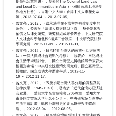
期祭祀公業問題〉，發表於The Colonial Land Law
and Local Communities in Asia（亞洲殖民地土地法制
與地方社會），香港中文大學：香港中文大學歷史系
等，2013-07-04 ～ 2013-07-05。
曾文亮，2012，〈繼承法理在不當審判補償制度中的
角色〉，發表於「法律人格與轉型正義----身分剝奪與
補償之法律史研究」研究群組成果發表會，中央研究院
人文社會科學館北棟9樓第二會議室：中央研究院法律
學研究所，2012-11-09 ～ 2012-11-09。
曾文亮，2012，〈日治時期台灣人的家族生活與家族
法：一個法律與社會觀點的考察〉，發表於「日記與社
會生活學術研討會」，國立台灣歷史博物館展示教育大
樓圓形劇場：中央研究院臺灣史研究所、國立臺灣歷史
博物館、國立成功大學歷史學系，2012-11-
16 ～ 2012-11-17。
曾文亮，2012，〈戰後初期台灣人群分類的調整及其
法律效果：1945-1949〉，發表於「近代台湾の経済社
会変遷」，愛知大学名古屋校舎L705教室：愛知大学
東亜同文書院大学記念センタ－、中央研究院台灣史研
究所主題計畫「戰後台灣歷史的多元鑲嵌與主體創
造」，2012-08-04 ～ 2012-08-05。
曾文亮，2012，〈殖民地台灣的辯護士社群與法律職