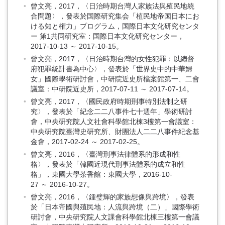
曾文亮，2017，〈日治時期台灣人家族法與殖民地統
合問題〉，發表於国際研究集会「植民地帝国日本にお
ける知と権力」プログラム，国際日本文化研究センタ
ー 第1共同研究室：国際日本文化研究センター，
2017-10-13 ～ 2017-10-15。
曾文亮，2017，〈日治時期台灣的女性犯罪：以總督
府犯罪統計書為中心〉，發表於「世界史中的中華婦
女」國際學術研討會，中研院近史所檔案館第一、二會
議室：中研院近史所，2017-07-11 ～ 2017-07-14。
曾文亮，2017，〈國民政府時期刑事特別法制之研
究〉，發表於「紀念二二八事件七十週年」學術研討
會，中央研究院人文社會科學館北棟3樓第一會議室：
中央研究院臺灣史研究所、財團法人二二八事件紀念基
金會，2017-02-24 ～ 2017-02-25。
曾文亮，2016，〈臺灣刑事法律體系的形成和性
格〉，發表於「韓國近現代刑事法體系的成立和性
格」，東國大學茶香館：東國大學，2016-10-
27 ～ 2016-10-27。
曾文亮，2016，〈鍾璧輝的家族想像與跨境〉，發表
於「日本帝國與殖民地：人流與跨境（二）」國際學術
研討會，中央研究院人文課會科學館北棟三樓第一會議