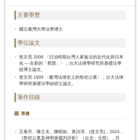
主要學歷
國立臺灣大學法學博士
學位論文
曾文亮 2008 〈日治時期台灣人家族法的近代化與日本
化----全新的「舊慣」〉，台大法律學研究所基礎法學
組博士論文。
曾文亮 1999 〈臺灣法律史上的祭祀公業〉，台大法律
學研所基礎法學組碩士論文。
著作目錄
專書
王泰升、陳立夫、陳昭如、黃詩淳、(曾文亮)，2015，
《祭祀公業及神明會裁判評析》（台北：元照），共