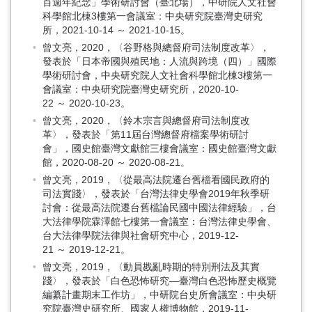
百週年紀念」學術研討會（臺北場），中研院人文社會
科學館北棟3樓第一會議室：中央研究院臺灣史研究
所，2021-10-14 ～ 2021-10-15。
曾文亮，2020，〈谷野格與總督府司法制度改革〉，
發表於「日本帝國與殖民地：人流與跨境（四）」國際
學術研討會，中央研究院人文社會科學館北棟3樓第一
會議室：中央研究院臺灣史研究所，2020-10-
22 ～ 2020-10-23。
曾文亮，2020，〈鈴木宗言與總督府司法制度改
革〉，發表於「第11屆台灣總督府檔案學術研討
會」，國史館臺灣文獻館三樓會議室：國史館臺灣文獻
館，2020-08-20 ～ 2020-08-21。
曾文亮，2019，〈從最高法院遷台舊檔看國民政府的
司法實踐〉，發表於「台灣法律史學會2019年秋季研
討會：從最高法院遷台舊檔論民國中國法律經驗」，台
大法律學院霖澤館七樓第一會議室：台灣法律史學會、
台大法律學院法律與社會研究中心，2019-12-
21 ～ 2019-12-21。
曾文亮，2019，〈動員戡亂時期的特別刑法及其實
踐〉，發表於「白色恐怖研究—臺灣白色恐怖歷史概覽
編纂計畫期末工作坊」，中研院台史所會議室：中央研
究院臺灣史研究所、國家人權博物館，2019-11-