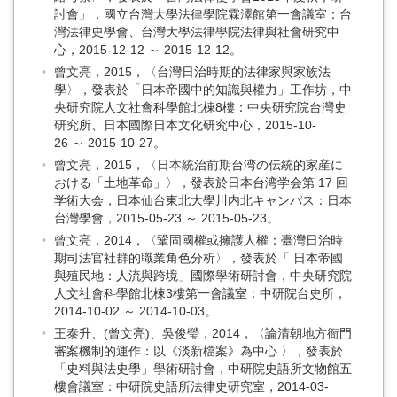
討會」，國立台灣大學法律學院霖澤館第一會議室：台
灣法律史學會、台灣大學法律學院法律與社會研究中
心，2015-12-12 ～ 2015-12-12。
曾文亮，2015，〈台灣日治時期的法律家與家族法
學〉，發表於「日本帝國中的知識與權力」工作坊，中
央研究院人文社會科學館北棟8樓：中央研究院台灣史
研究所、日本國際日本文化研究中心，2015-10-
26 ～ 2015-10-27。
曾文亮，2015，〈日本統治前期台湾の伝統的家産に
おける「土地革命」〉，發表於日本台湾学会第 17 回
学術大会，日本仙台東北大學川内北キャンパス：日本
台灣學會，2015-05-23 ～ 2015-05-23。
曾文亮，2014，〈鞏固國權或擁護人權：臺灣日治時
期司法官社群的職業角色分析〉，發表於「 日本帝國
與殖民地：人流與跨境」國際學術研討會，中央研究院
人文社會科學館北棟3樓第一會議室：中研院台史所，
2014-10-02 ～ 2014-10-03。
王泰升、(曾文亮)、吳俊瑩，2014，〈論清朝地方衙門
審案機制的運作：以《淡新檔案》為中心 〉，發表於
「史料與法史學」學術研討會，中研院史語所文物館五
樓會議室：中研院史語所法律史研究室，2014-03-