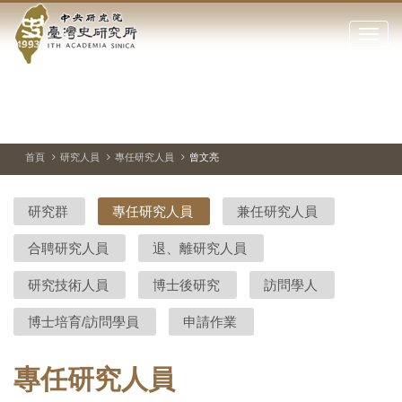
中
跳
到
點
央
主
擊
要
開
研
內
啟
容
或
究
切
上
下
主
區
換
一
一
圖
關
暫
張
張
連
塊
閉
停、
圖
圖
結
院-
播
片
片
首頁
研究人員
專任研究人員
曾文亮
網
放
站
臺
主
研究群
專任研究人員
兼任研究人員
要
灣
選
合聘研究人員
退、離研究人員
單
史
研究技術人員
博士後研究
訪問學人
研
博士培育/訪問學員
申請作業
究
所-
專任研究人員