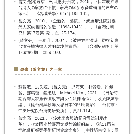
曾文亮(楊遠寧、松田惠美子譯)，2015，〈日本統治期
台湾人の家族の旧慣 : 宗法の家から多重構造的戸主の
家へ〉，《名城法學》64(4),198-181。
曾文亮，2010，〈全新的「舊慣」：總督府法院對臺
灣人家族習慣的改造（1898-1943）〉，《台灣史研
究》第17卷第1期，頁125-174。
(曾文亮)、王泰升，2007，〈被併吞的滋味：戰後初期
台灣在地法律人才的處境與遭遇〉，《台灣史研究》第
14卷第2期，頁89-160。
專書（論文集）之一章
蘇賢淑、洪良姬、(曾文亮)、尹海東、朴贊勝、許佩
賢、鄭惠瓊、鍾淑敏、Michael Kim，2021，〈日治時
期台灣人家族舊慣改革與女性法律地位〉，收於陳姃湲
編，《從台灣與朝鮮反思日本的殖民統治》（台北市：
中央研究院台灣史研究所），頁71-114。
曾文亮，2021，〈鈴木宗言與總督府司法制度改
革〉，收於國史館臺灣文獻館編輯組編，《第11屆台
灣總督府檔案學術研討會論文集》（南投縣南投市：國