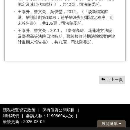
認定及其現代轉型）》，共42頁，司法院委託。
王泰升、曾文亮、吳俊瑩，2012，《「淡新檔案篩
選、解讀計劃第1階段：紛爭解決與犯罪認定程序」期
末報告書》，共135頁，司法院委託。
王泰升、曾文亮，2011，《臺灣高雄、花蓮地方法院
及臺灣高等法院日治時期、戰後接收時期法院檔案解說
計畫期末報告書》，共71頁，司法院委託。
回上一頁
隱私權暨資安政策
|
保有個資公開項目
|
聯絡我們
|
參訪人數：11908604人次
|
最後更新：2026-08-09
展開選單