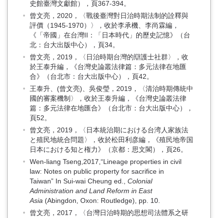
史館臺灣文獻館），頁367-394。
曾文亮，2020，〈戰後臺灣對日治時期法制的詮釋與
評價（1945-1970）〉，收於李承機、李尚霖編，
《「帝國」在台灣II：「日本時代」的歷史記憶》（台
北：台大出版中心），頁34。
曾文亮，2019，〈日治時期台灣的辯護士社群〉，收
於王泰升編，《台灣史論叢法律篇：多元法律在地匯
合》（台北市：台大出版中心），頁42。
王泰升、(曾文亮)、吳俊瑩，2019，〈清治時期傳統中
國的審案機制〉，收於王泰升編，《台灣史論叢法律
篇：多元法律在地匯合》（台北市：台大出版中心），
頁52。
曾文亮，2019，〈日本統治期における台湾人家族法
と殖民地統合問題〉，收於松田利彦編，《殖民地帝国
日本における知と権力》（京都：思文閣），頁26。
Wen-liang Tseng,2017,“Lineage properties in civil
law: Notes on public property for sacrifice in
Taiwan” In Sui-wai Cheung ed.,
Colonial
Administration and Land Reform in East
Asia
(Abingdon, Oxon: Routledge), pp. 10.
曾文亮，2017，〈台灣日治時期的思想司法體系之研