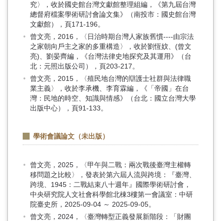
究〉，收於國史館台灣文獻館整理組編，《第九屆台灣
總督府檔案學術研討會論文集》（南投市：國史館台灣
文獻館），頁171-196。
曾文亮，2016，〈日治時期台灣人家族舊慣----由宗法
之家朝向戶主之家的多重構造〉，收於劉恆妏、(曾文
亮)、劉晏齊編，《台灣法律史地探究及其運用》（台
北：元照出版公司），頁203-217。
曾文亮，2015，〈殖民地台灣的辯護士社群與法律職
業主義〉，收於李承機、李育霖編，《「帝國」在台
灣：民地的時空、知識與情感》（台北：國立台灣大學
出版中心），頁91-133。
學術會議論文（未出版）
曾文亮，2025，〈甲午與二戰：兩次戰後臺灣主權轉
移問題之比較〉，發表於第六屆人流與跨境：『臺灣、
跨境、1945：二戰結束八十週年』國際學術研討會，
中央研究院人文社會科學館北棟3樓第一會議室：中研
院臺史所，2025-09-04 ～ 2025-09-05。
曾文亮，2024，〈臺灣轉型正義發展新階段：「財團