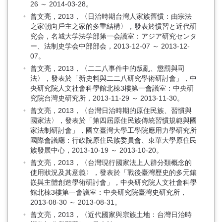
26 ～ 2014-03-28。
曾文亮，2013，〈日治時期台灣人家族舊慣：由宗法
之家朝向戶主之家的多重結構〉，發表於慣習と近代研
究会，名城大学法学部第一会議室：アジア研究センタ
ー、法制史学会中部部会，2013-12-07 ～ 2013-12-
07。
曾文亮，2013，〈二二八事件中的叛亂、懲罰與司
法〉，發表於「新史料與二二八研究學術研討會」，中
央研究院人文社會科學館北棟3樓第一會議室：中央研
究院台灣史研究所，2013-11-29 ～ 2013-11-30。
曾文亮，2013，〈台灣日治時期的原住民族、習慣與
國家法〉，發表於「第四屆原住民族傳統習慣規範與國
家法制研討會」，國立臺灣大學工學院應用力學研究所
國際會議廳：行政院原住民族委員會、東華大學原住民
族發展中心，2013-10-19 ～ 2013-10-20。
曾文亮，2013，〈台灣現行國家法上人群分類概念的
使用狀況及其意義〉，發表於「戰後臺灣歷史的多元鑲
嵌與主體創造學術研討會」，中央研究院人文社會科學
館北棟3樓第一會議室：中央研究院臺灣史研究所，
2013-08-30 ～ 2013-08-31。
曾文亮，2013，〈近代國家與宗族土地：台灣日治時