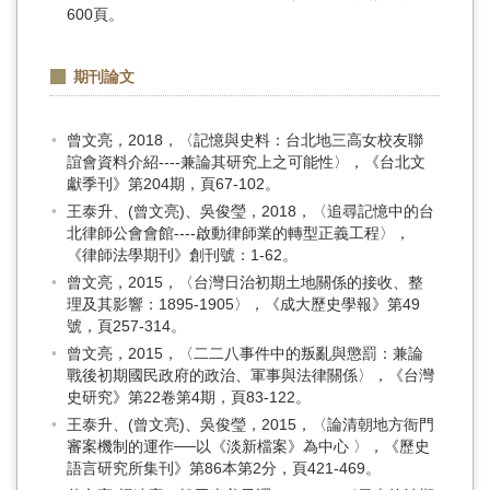
600頁。
期刊論文
曾文亮，2018，〈記憶與史料：台北地三高女校友聯
誼會資料介紹----兼論其研究上之可能性〉，《台北文
獻季刊》第204期，頁67-102。
王泰升、(曾文亮)、吳俊瑩，2018，〈追尋記憶中的台
北律師公會會館----啟動律師業的轉型正義工程〉，
《律師法學期刊》創刊號：1-62。
曾文亮，2015，〈台灣日治初期土地關係的接收、整
理及其影響：1895-1905〉，《成大歷史學報》第49
號，頁257-314。
曾文亮，2015，〈二二八事件中的叛亂與懲罰：兼論
戰後初期國民政府的政治、軍事與法律關係〉，《台灣
史研究》第22卷第4期，頁83-122。
王泰升、(曾文亮)、吳俊瑩，2015，〈論清朝地方衙門
審案機制的運作──以《淡新檔案》為中心 〉，《歷史
語言研究所集刊》第86本第2分，頁421-469。