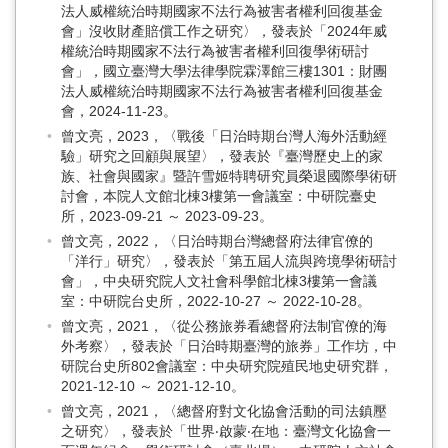
法人威權統治時期國家不法行為被害者權利回復基金
會」沒收財產賠償工作之研究〉，發表於「2024年威
權統治時期國家不法行為被害者權利回復學術研討
會」，國立臺灣大學法律學院霖澤館三樓1301：財團
法人威權統治時期國家不法行為被害者權利回復基金
會，2024-11-23。
曾文亮，2023，〈戰後「日治時期台灣人海外活動經
驗」研究之回顧與展望〉，發表於『臺灣歷史上的家
族、社會與國家』暨許雪姬特聘研究員榮退國際學術研
討會，本院人文館北棟3樓第一會議室：中研院臺史
所，2023-09-21 ～ 2023-09-23。
曾文亮，2022，〈日治時期台灣總督府法律官僚的
「洋行」研究〉，發表於「第五屆人流與跨境學術研討
會」，中央研究院人文社會科學館北棟3樓第一會議
室：中研院台史所，2022-10-27 ～ 2022-10-28。
曾文亮，2021，〈從公務旅券看總督府法制官僚的海
外考察〉，發表於「日治時期臺灣的旅券」工作坊，中
研院台史所802會議室：中央研究院殖民地史研究群，
2021-12-10 ～ 2021-12-10。
曾文亮，2021，〈總督府對文化協會活動的司法鎮壓
之研究〉，發表於「世界‧啟蒙‧在地：臺灣文化協會一