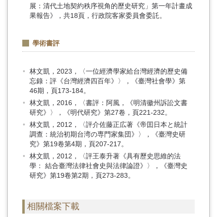
展：清代土地契約秩序視角的歷史研究」第一年計畫成
果報告》，共18頁，行政院客家委員會委託。
學術書評
林文凱，2023，〈一位經濟學家給台灣經濟的歷史備
忘錄：評《台灣經濟四百年》〉，《臺灣社會學》第
46期，頁173-184。
林文凱，2016，〈書評：阿風，《明清徽州訴訟文書
研究》〉，《明代研究》第27卷，頁221-232。
林文凱，2012，〈評介佐藤正広著《帝囯日本と統計
調查：統治初期台湾の専門家集団》〉，《臺灣史研
究》第19卷第4期，頁207-217。
林文凱，2012，〈評王泰升著《具有歷史思維的法
學： 結合臺灣法律社會史與法律論證》〉，《臺灣史
研究》第19卷第2期，頁273-283。
相關檔案下載