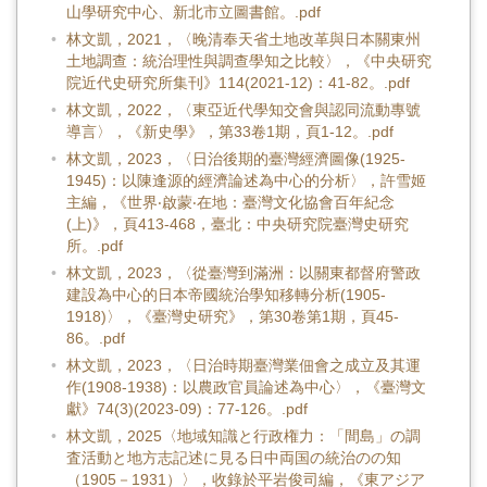
山學研究中心、新北市立圖書館。.pdf
林文凱，2021，〈晚清奉天省土地改革與日本關東州
土地調查：統治理性與調查學知之比較〉，《中央研究
院近代史研究所集刊》114(2021-12)：41-82。.pdf
林文凱，2022，〈東亞近代學知交會與認同流動專號
導言〉，《新史學》，第33卷1期，頁1-12。.pdf
林文凱，2023，〈日治後期的臺灣經濟圖像(1925-
1945)：以陳逢源的經濟論述為中心的分析〉，許雪姬
主編，《世界‧啟蒙‧在地：臺灣文化協會百年紀念
(上)》，頁413-468，臺北：中央研究院臺灣史研究
所。.pdf
林文凱，2023，〈從臺灣到滿洲：以關東都督府警政
建設為中心的日本帝國統治學知移轉分析(1905-
1918)〉，《臺灣史研究》，第30卷第1期，頁45-
86。.pdf
林文凱，2023，〈日治時期臺灣業佃會之成立及其運
作(1908-1938)：以農政官員論述為中心〉，《臺灣文
獻》74(3)(2023-09)：77-126。.pdf
林文凱，2025〈地域知識と行政権力：「間島」の調
査活動と地方志記述に見る日中両国の統治のの知
（1905－1931）〉，收錄於平岩俊司編，《東アジア