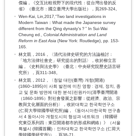
傑編，《交互比較視野下的現代性：從台灣出發的反
省》（臺北市：國立臺灣大學出版社），頁269-324。
Wen-Kai, Lin,2017,“Two land investigations in
Modern Taiwan：What made the Japanese survey
different from the Qing dynasty's？” In Sui-Wai
Cheung ed.,
Colonial Administration and Land
Reform in East Asia
(New York: Routledge), pp. 153-
165.
林文凱，2016，〈清代法律史研究的方法論檢討：
「地方法律社會史」研究提出的對話〉，收於柳立言
編，《史料與法史學》（臺北：中央研究院歷史語言研
究所），頁311-348。
林文凱，2012，〈청말 대만(臺灣) 개항(開港)
(1860~1895)이 사회 발전에 미친 영향 : 경제, 정치, 종
교 및 문화 방면에 대한 분석∥린원카이(清季臺灣開港
（1860-1895）對社會發展之影響：從經濟、政治、宗
教與文化層面的分析)〉，收於대학교 한국학연구소
(仁荷大學韓國學研究所)編，《동아시아한국학 연구총
서 4 동아시아 개항도시의 형성과 네트워크 （韓國研
究東亞系列四：東亞開港都市的形成和網絡）》（서울
특별시 (韓國首爾)：인하대학교 한국학연구소 (仁荷大
學韓國學研究所)），頁38-71。