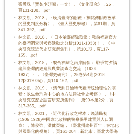
張孟珠「賣某少頭嘴」一文〉，《文化研究》，25，
頁131-138。.pdf
林文凱，2018，〈晚清臺灣的財政：劉銘傳財政改革
的歷史制度分析〉，《臺大歷史學報》，第61期，頁
341-392。.pdf
林文凱，2018，〈 日本治臺經驗取鑑：戰前福建官方
的臺灣調查與考察活動之分析(1911-1933) 〉，《 中
央研究院近代史研究所集刊》，第101期，頁117-
155。.pdf
林文凱，2018，〈貌合神離之兩岸關係： 戰爭前夕福
建與臺灣的經建與農業調查之交流 （1934-
1937）〉，《臺灣史研究》，25卷第4期(2018-
12[2019-05])，頁119-162。.pdf
林文凱，2019，〈清代到日治時代臺灣統治理性的演
變：以生命刑為中心的地方法律社會史考察 〉，《中
央研究院歷史語言研究所集刊》，第90本第2分，頁
317-365。.pdf
林文凱，2021，〈近代化行政之根本：晚清民初
(1905-1928)中國東北政權的警察保甲建置與人口調
查〉，陳俊強、洪健榮編，《臺北州建州百年：在地化
與國際化的視角》，頁161-204，新北市：臺北大學海