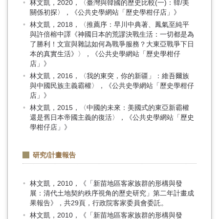
林文凱，2020，〈臺灣與韓國的歷史比較(一)：韓/美
關係初探〉，《公共史學網站「歷史學柑仔店」》
林文凱，2018，〈推薦序：早川中典著、鳳氣至純平
與許倍榕中譯《神國日本的荒謬決戰生活：一切都是為
了勝利！文宣與雜誌如何為戰爭服務？大東亞戰爭下日
本的真實生活》〉，《公共史學網站「歷史學柑仔
店」》
林文凱，2016，〈我的東突，你的新疆」：維吾爾族
與中國民族主義霸權〉，《公共史學網站「歷史學柑仔
店」》
林文凱，2015，〈中國的未來：美國式的東亞新霸權
還是舊日本帝國主義的復活〉，《公共史學網站「歷史
學柑仔店」》
研究/計畫報告
林文凱，2010，《「新苗地區客家族群的形構與發
展：清代土地契約秩序視角的歷史研究」第二年計畫成
果報告》，共29頁，行政院客家委員會委託。
林文凱，2010，《「新苗地區客家族群的形構與發