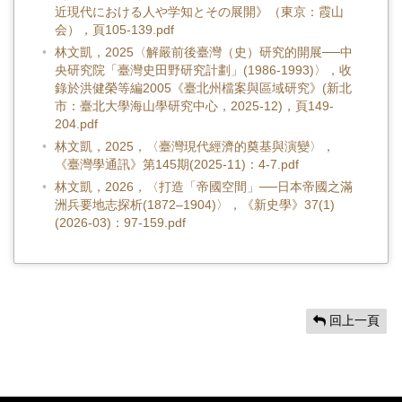
近現代における人や学知とその展開》（東京：霞山
会），頁105-139.pdf
林文凱，2025〈解嚴前後臺灣（史）研究的開展──中
央研究院「臺灣史田野研究計劃」(1986-1993)〉，收
錄於洪健榮等編2005《臺北州檔案與區域研究》(新北
市：臺北大學海山學研究中心，2025-12)，頁149-
204.pdf
林文凱，2025，〈臺灣現代經濟的奠基與演變〉，
《臺灣學通訊》第145期(2025-11)：4-7.pdf
林文凱，2026，〈打造「帝國空間」──日本帝國之滿
洲兵要地志探析(1872–1904)〉，《新史學》37(1)
(2026-03)：97-159.pdf
回上一頁