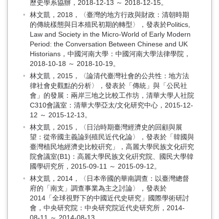
歷史學系協辦，2018-12-13 ～ 2018-12-15。
林文凱，2018，〈臺灣的地方行政與財政：清朝時期
的傳統樣態與日本殖民初期的轉型〉，發表於Politics,
Law and Society in the Micro-World of Early Modern
Period: the Conversation Between Chinese and UK
Historians，中國河南大學：中國河南大學法律學院，
2018-10-18 ～ 2018-10-19。
林文凱，2015，〈論清代臺灣社會的公共性：地方法
律社會史觀點的分析〉，發表於「傳統」與「公民社
會」的發展：兩岸三地之比較工作坊，清華大學人社院
C310會議室：清華大學亞太/文化研究中心，2015-12-
12 ～ 2015-12-13。
林文凱，2015，〈日治時期臺灣經濟史的回顧與展
望：從帝國主義論到殖民近代化論〉，發表於「韓國與
臺灣植民地經濟史比較硏究」，高麗大學民族文化硏究
院會議室(B1)：高麗大學民族文化硏究院、國民大學韓
國學硏究所，2015-09-11 ～ 2015-09-12。
林文凱，2014，〈日本帝國的華南調查：以臺灣總督
府的「南支」調查事業為主之討論〉，發表於
2014「全球視野下的中國近代史研究」國際學術研討
會，中央研究院：中央研究院近代史研究所，2014-
08-11 ～ 2014-08-13。