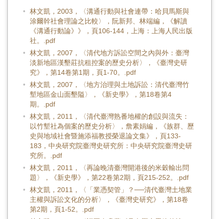
林文凱，2003，〈溝通行動與社會連帶：哈貝馬斯與
涂爾幹社會理論之比較〉，阮新邦、林端編，《解讀
《溝通行動論》》，頁106-144，上海：上海人民出版
社。.pdf
林文凱，2007，〈清代地方訴訟空間之內與外：臺灣
淡新地區漢墾莊抗租控案的歷史分析〉，《臺灣史研
究》，第14卷第1期，頁1-70。.pdf
林文凱，2007，〈地方治理與土地訴訟：清代臺灣竹
塹地區金山面墾隘〉，《新史學》，第18卷第4
期。.pdf
林文凱，2011，〈清代臺灣熟番地權的創設與流失：
以竹塹社為個案的歷史分析〉，詹素娟編，《族群、歷
史與地域社會暨施添福教授榮退論文集》，頁133-
183，中央研究院臺灣史研究所：中央研究院臺灣史研
究所。.pdf
林文凱，2011，〈再論晚清臺灣開港後的米穀輸出問
題〉，《新史學》，第22卷第2期，頁215-252。.pdf
林文凱，2011，〈「業憑契管」？──清代臺灣土地業
主權與訴訟文化的分析〉，《臺灣史研究》，第18卷
第2期，頁1-52。.pdf