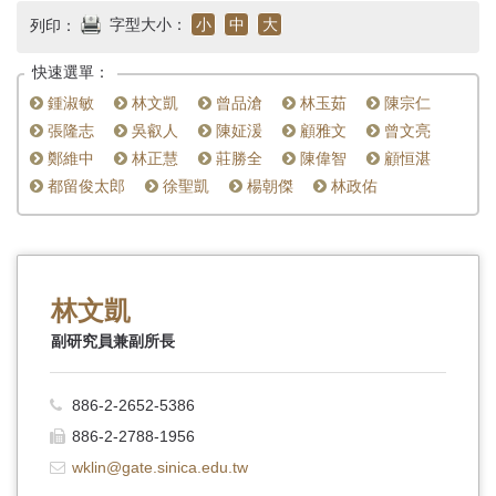
首
字型大小：
小
中
大
列印：
頁
快速選單：
鍾淑敏
林文凱
曾品滄
林玉茹
陳宗仁
張隆志
吳叡人
陳姃湲
顧雅文
曾文亮
鄭維中
林正慧
莊勝全
陳偉智
顧恒湛
都留俊太郎
徐聖凱
楊朝傑
林政佑
林文凱
副研究員兼副所長
886-2-2652-5386
886-2-2788-1956
wklin@gate.sinica.edu.tw