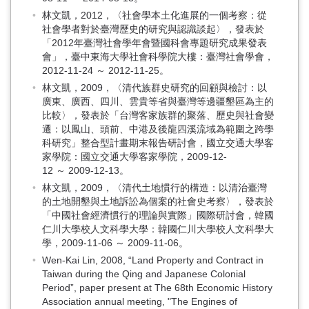
林文凱，2012，〈社會學本土化進展的一個考察：從
社會學者對於臺灣歷史的研究與認識談起〉，發表於
「2012年臺灣社會學年會暨國科會專題研究成果發表
會」，臺中東海大學社會科學院大樓：臺灣社會學會，
2012-11-24 ～ 2012-11-25。
林文凱，2009，〈清代族群史研究的回顧與檢討：以
廣東、廣西、四川、雲貴等省與臺灣等邊疆墾區為主的
比較〉，發表於「台灣客家族群的聚落、歷史與社會變
遷：以鳳山、頭前、中港及後龍四溪流域為範圍之跨學
科研究」整合型計畫期末報告研討會，國立交通大學客
家學院：國立交通大學客家學院，2009-12-
12 ～ 2009-12-13。
林文凱，2009，〈清代土地慣行的構造：以清治臺灣
的土地開墾與土地訴訟為個案的社會史考察〉，發表於
「中國社會經濟慣行的理論與實際」國際研討會，韓國
仁川大學校人文科學大學：韓國仁川大學校人文科學大
學，2009-11-06 ～ 2009-11-06。
Wen-Kai Lin, 2008, “Land Property and Contract in
Taiwan during the Qing and Japanese Colonial
Period”, paper present at The 68th Economic History
Association annual meeting, "The Engines of