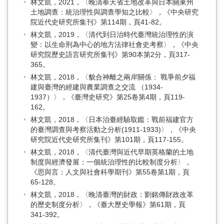
林文凱，2021，〈晚清奉天省土地改革與日本關東州
土地調查：統治理性與調查學知之比較〉，《中央研究
院近代史研究所集刊》第114期，頁41-82。
林文凱，2019，〈清代到日治時代臺灣統治理性的演
變：以生命刑為中心的地方法律社會史考察〉，《中央
研究院歷史語言研究所集刊》第90本第2分，頁317-
365。
林文凱，2018，〈貌合神離之兩岸關係： 戰爭前夕福
建與臺灣的經建與農業調查之交流 （1934-
1937）〉，《臺灣史研究》第25卷第4期，頁119-
162。
林文凱，2018，〈日本治臺經驗取鑑：戰前福建官方
的臺灣調查與考察活動之分析(1911-1933)〉，《中央
研究院近代史研究所集刊》第101期，頁117-155。
林文凱，2018，〈清代臺灣與近代早期英格蘭的土地
制度與經濟發展：一個統治理性的比較制度分析〉，
《思與言：人文與社會科學期刊》第55卷第1期，頁
65-128。
林文凱，2018，〈晚清臺灣的財政：劉銘傳財政改革
的歷史制度分析〉，《臺大歷史學報》第61期，頁
341-392。