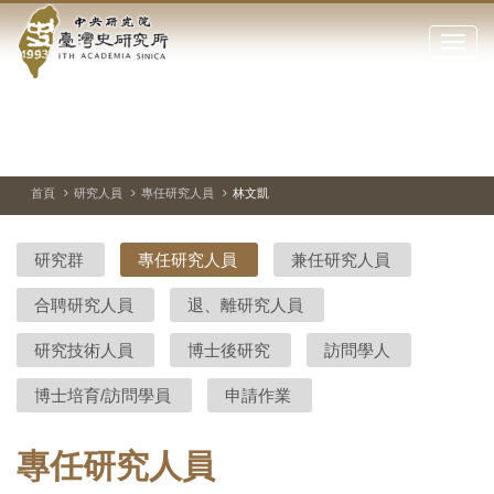
中
跳
到
點
央
主
擊
要
開
研
內
啟
容
或
究
切
上
下
主
區
換
一
一
圖
關
暫
張
張
連
塊
閉
停、
圖
圖
結
院-
播
片
片
首頁
研究人員
專任研究人員
林文凱
網
放
站
臺
主
研究群
專任研究人員
兼任研究人員
要
灣
選
合聘研究人員
退、離研究人員
單
史
研究技術人員
博士後研究
訪問學人
研
博士培育/訪問學員
申請作業
究
所-
專任研究人員