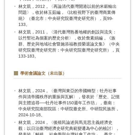
林文凱，2012，〈再論清代臺灣開港以前的米穀輸出
問題〉，收於林玉茹編，《比較視野下的臺灣商業傳
統》（臺北市：中央研究院臺灣史研究所），頁99-
133。
林文凱，2011，〈清代臺灣熟番地權的創設與流失：
以竹塹社為個案的歷史分析〉，收於詹素娟編，《族
群、歷史與地域社會暨施添福教授榮退論文集》（中央
研究院臺灣史研究所：中央研究院臺灣史研究所），頁
133-183。
學術會議論文（未出版）
林文凱，2024，〈臺灣與東亞的帝國轉型：牡丹社事
件與清帝國秩序的重振與瓦解〉，發表於「歷史、記憶
與主體追尋──牡丹社事件150週年工作坊」，臺南：
中央研究院南部院區：中研院臺史所、中研院民族所，
2024-10-18。
林文凱，2024，〈後殖民論述與馬克思主義經濟史
觀：以日治臺灣經濟史研究典範變遷為中心的檢討〉，
發表於「解殖 、社會學與台灣社會工作坊」，臺北：