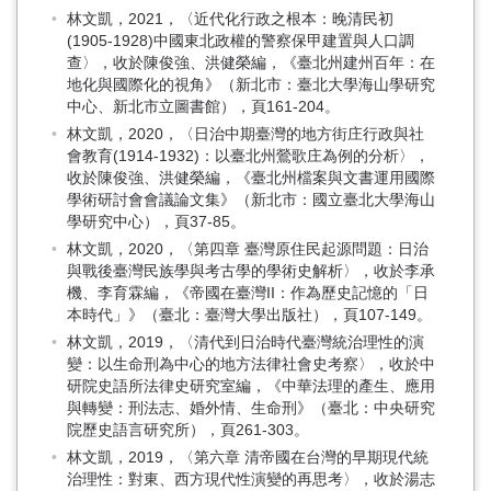
林文凱，2021，〈近代化行政之根本：晚清民初
(1905-1928)中國東北政權的警察保甲建置與人口調
查〉，收於陳俊強、洪健榮編，《臺北州建州百年：在
地化與國際化的視角》（新北市：臺北大學海山學研究
中心、新北市立圖書館），頁161-204。
林文凱，2020，〈日治中期臺灣的地方街庄行政與社
會教育(1914-1932)：以臺北州鶯歌庄為例的分析〉，
收於陳俊強、洪健榮編，《臺北州檔案與文書運用國際
學術研討會會議論文集》（新北市：國立臺北大學海山
學研究中心），頁37-85。
林文凱，2020，〈第四章 臺灣原住民起源問題：日治
與戰後臺灣民族學與考古學的學術史解析〉，收於李承
機、李育霖編，《帝國在臺灣II：作為歷史記憶的「日
本時代」》（臺北：臺灣大學出版社），頁107-149。
林文凱，2019，〈清代到日治時代臺灣統治理性的演
變：以生命刑為中心的地方法律社會史考察〉，收於中
研院史語所法律史研究室編，《中華法理的產生、應用
與轉變：刑法志、婚外情、生命刑》（臺北：中央研究
院歷史語言研究所），頁261-303。
林文凱，2019，〈第六章 清帝國在台灣的早期現代統
治理性：對東、西方現代性演變的再思考〉，收於湯志