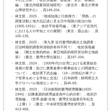
中心之分析〉，收於洪健榮、蔡龍保、查忻、林佩欣
編，《臺北州檔案與區域研究》（新北市：臺北大學海
山學研究中心），頁149-204。
林文凱，2025，〈地域知識と行政権力：「間島」の
調査活動と地方志記述に見る日中両国の統治の知
(1905-1931)〉，收於平岩俊司編，《東アジア近現代
における人や学知とその展開》（東京：霞山会），頁
105-139。
林文凱，2025，〈第九章 近代臺灣的兩次土地調查：
日治時期的調查與清朝的有何不同？〉，收於張瑞威
編，《鄉土社會的終結：東亞地區的殖民管治和土地政
策》（臺北：臺灣大學出版社），頁187-204。
林文凱，2024，〈1930年代の台湾における産業組合
発展の変遷：並びに農業倉庫や農事組合との関連性に
ついて〉，收於濱下武志編，《19～20世紀の東アジ
ア世界をめぐる学知と交流》（日本靜岡：静岡県立大
学グローバル地域センター），頁46-69。
林文凱，2023，〈日治後期的臺灣經濟圖像(1925-
1945)：以陳逢源的經濟論述為中心的分析〉，收於許
雪姬編，《世界‧啟蒙‧在地：臺灣文化協會百年紀念
（上冊）》（臺北：中央研究院臺灣史研究所），頁
413-468。