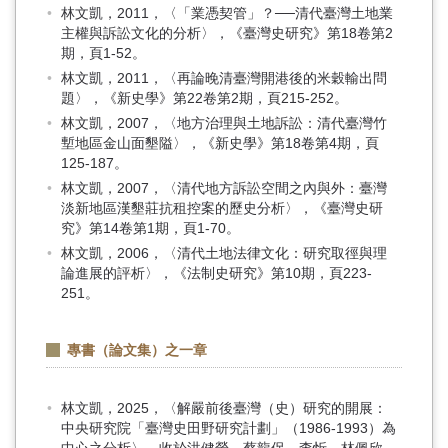
林文凱，2011，〈「業憑契管」？──清代臺灣土地業
主權與訴訟文化的分析〉，《臺灣史研究》第18卷第2
期，頁1-52。
林文凱，2011，〈再論晚清臺灣開港後的米穀輸出問
題〉，《新史學》第22卷第2期，頁215-252。
林文凱，2007，〈地方治理與土地訴訟：清代臺灣竹
塹地區金山面墾隘〉，《新史學》第18卷第4期，頁
125-187。
林文凱，2007，〈清代地方訴訟空間之內與外：臺灣
淡新地區漢墾莊抗租控案的歷史分析〉，《臺灣史研
究》第14卷第1期，頁1-70。
林文凱，2006，〈清代土地法律文化：研究取徑與理
論進展的評析〉，《法制史研究》第10期，頁223-
251。
專書（論文集）之一章
林文凱，2025，〈解嚴前後臺灣（史）研究的開展：
中央研究院「臺灣史田野研究計劃」（1986-1993）為