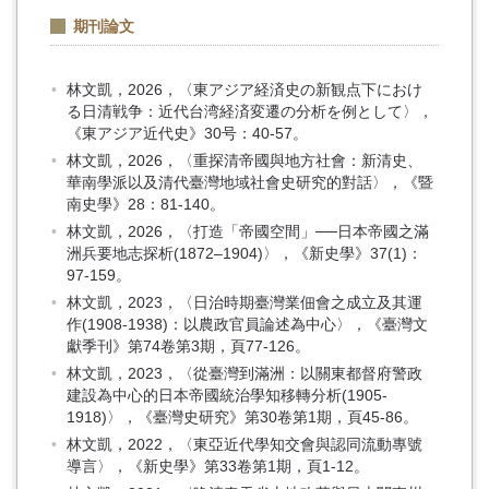
期刊論文
林文凱，2026，〈東アジア経済史の新観点下におけ
る日清戦争：近代台湾経済変遷の分析を例として〉，
《東アジア近代史》30号：40-57。
林文凱，2026，〈重探清帝國與地方社會：新清史、
華南學派以及清代臺灣地域社會史研究的對話〉，《暨
南史學》28：81-140。
林文凱，2026，〈打造「帝國空間」──日本帝國之滿
洲兵要地志探析(1872–1904)〉，《新史學》37(1)：
97-159。
林文凱，2023，〈日治時期臺灣業佃會之成立及其運
作(1908-1938)：以農政官員論述為中心〉，《臺灣文
獻季刊》第74卷第3期，頁77-126。
林文凱，2023，〈從臺灣到滿洲：以關東都督府警政
建設為中心的日本帝國統治學知移轉分析(1905-
1918)〉，《臺灣史研究》第30卷第1期，頁45-86。
林文凱，2022，〈東亞近代學知交會與認同流動專號
導言〉，《新史學》第33卷第1期，頁1-12。