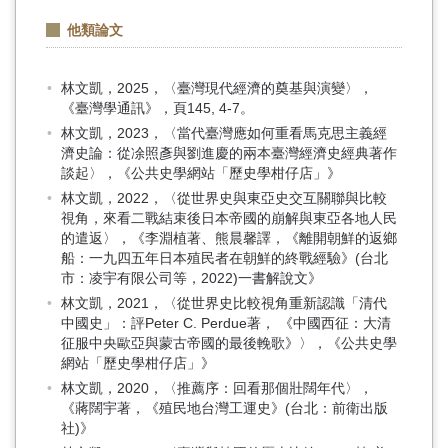
他類論文
林文凱，2025，〈臺灣現代經濟的奠基與演變〉，
《臺灣學通訊》，頁145, 4-7。
林文凱，2023，〈當代臺灣應如何重看馬克思主義經
濟史論：從凃照彥與劉進慶的兩本臺灣經濟史經典著作
談起〉，《公共史學網站「歷史學柑仔店」》
林文凱，2022，〈從世界史與東亞史交互關聯與比較
視角，來看二戰結束後日本帝國的崩解與東亞各地人民
的遣返〉，《李淵植著、熊晨馨譯，《離開朝鮮的返鄉
船：一九四五年日本殖民者在朝鮮的終戰經驗》(台北
市：凌宇有限公司等，2022)一書解說文》
林文凱，2021，〈從世界史比較視角重新認識「清代
中國史」：評Peter C. Perdue著， 《中國西征：大清
征服中央歐亞與蒙古帝國的最後輓歌》〉，《公共史學
網站「歷史學柑仔店」》
林文凱，2020，〈推薦序：回看那個壯闊年代〉，
《蔣闊宇著，《殖民地台灣工運史》(台北：前衛出版
社)》