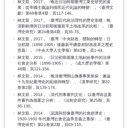
林文凱，2017，〈晚近日治時期臺灣工業史研究的進
展：從帝國主義論到殖民近代化論的轉變〉，《臺灣文
獻》第68卷第4期，頁117-146。
林文凱，2017，〈臺灣近代統治理性的歷史形構：晚
清劉銘傳與日治初期後藤新平土地改革的比較〉，《臺
灣史研究》第24卷第4期，頁35-76。
林文凱，2017，〈臺灣「中央財政」體制的轉型：日
治初期（1898-1905）後藤新平總督府財政改革之歷史
意義〉，《中央大學人文學報》第63卷，頁1-44。
林文凱，2015，〈日治初期基隆土地糾紛事件的法律
社會史分析（1898-1905）〉，《成大歷史學報》第
48期，頁121-156。
林文凱，2014，〈晚清臺灣開山撫番事業新探：兼論
十九世紀臺灣史的延續與轉型〉，《漢學研究》第32
卷第2期，頁139-174。
林文凱，2014，〈清代刑事審判文化： 以臺灣命盜案
件審判為個案之分析〉，《法制史研究》第25期，頁
95-130。
林文凱，2014，〈認識與想像臺灣的社會經濟史：
1920-1930 年代臺灣社會史論爭意義之重探〉，《臺
灣史研究》第21卷第2期，頁69-110。