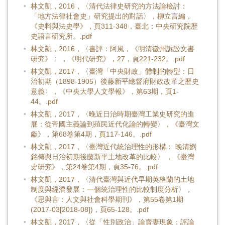
林文凱，2016，〈清代法律史研究的方法論檢討：
「地方法律社會史」研究提出的對話〉，柳立言編，
《史料與法史學》，頁311-348，臺北：中央研究院歷
史語言研究所。.pdf
林文凱，2016，〈書評：阿風，《明清徽州訴訟文書
研究》 〉，《明代研究》，27，頁221-232。.pdf
林文凱，2017，〈臺灣「中央財政」體制的轉型：日
治初期（1898-1905）後藤新平總督府財政改革之歷史
意義〉，《中央大學人文學報》，第63期，頁1-
44。.pdf
林文凱，2017，〈晚近日治時期臺灣工業史研究的進
展：從帝國主義論到殖民近代化論的轉變〉，《臺灣文
獻》，第68卷第4期，頁117-146。.pdf
林文凱，2017，〈臺灣近代統治理性的形構： 晚清劉
銘傳與日治初期後藤新平土地改革的比較〉 ，《臺灣
史研究》，第24卷第4期，頁35-76。.pdf
林文凱，2017，〈清代臺灣與近代早期英格蘭的土地
制度與經濟發展：一個統治理性的比較制度分析〉，
《思與言：人文與社會科學期刊》，第55卷第1期
(2017-03[2018-08])，頁65-128。.pdf
林文凱，2017，〈從「性別政治」論賣妻現象：評論