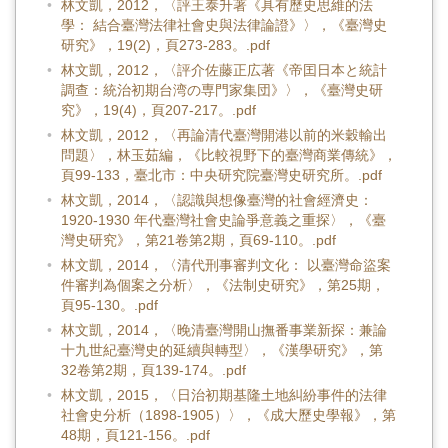
林文凱，2012，〈評王泰升著《具有歷史思維的法
學： 結合臺灣法律社會史與法律論證》〉，《臺灣史
研究》，19(2)，頁273-283。.pdf
林文凱，2012，〈評介佐藤正広著《帝囯日本と統計
調查：統治初期台湾の専門家集団》〉，《臺灣史研
究》，19(4)，頁207-217。.pdf
林文凱，2012，〈再論清代臺灣開港以前的米穀輸出
問題〉，林玉茹編，《比較視野下的臺灣商業傳統》，
頁99-133，臺北市：中央研究院臺灣史研究所。.pdf
林文凱，2014，〈認識與想像臺灣的社會經濟史：
1920-1930 年代臺灣社會史論爭意義之重探〉，《臺
灣史研究》，第21卷第2期，頁69-110。.pdf
林文凱，2014，〈清代刑事審判文化： 以臺灣命盜案
件審判為個案之分析〉，《法制史研究》，第25期，
頁95-130。.pdf
林文凱，2014，〈晚清臺灣開山撫番事業新探：兼論
十九世紀臺灣史的延續與轉型〉，《漢學研究》，第
32卷第2期，頁139-174。.pdf
林文凱，2015，〈日治初期基隆土地糾紛事件的法律
社會史分析（1898-1905）〉，《成大歷史學報》，第
48期，頁121-156。.pdf