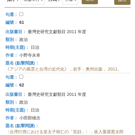
首
頁
勾選：
編號：
61
出版書目：
臺灣史研究文獻類目 2011 年度
類別：
政治
時期(主題)：
日治
作者：
小野寺永幸
題名 (點擊閱讀)：
《アジアの風雲と台湾の近代化》，岩手：奥州出版， 2011。
勾選：
編號：
62
出版書目：
臺灣史研究文獻類目 2011 年度
類別：
政治
時期(主題)：
日治
作者：
小田部雄次
題名 (點擊閱讀)：
〈台湾行啓における皇太子裕仁の「笑顔」〉，收入粟屋憲太郎