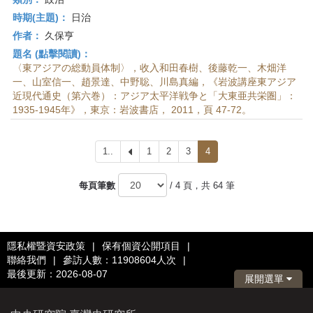
時期(主題)：
日治
作者：
久保亨
題名 (點擊閱讀)：
〈東アジアの総動員体制〉，收入和田春樹、後藤乾一、木畑洋
一、山室信一、趙景達、中野聡、川島真編，《岩波講座東アジア
近現代通史（第六巻）：アジア太平洋戦争と「大東亜共栄圏」：
1935-1945年》，東京：岩波書店， 2011，頁 47-72。
1..
上
1
2
3
4
一
頁
每頁筆數
/ 4 頁，共 64 筆
隱私權暨資安政策
|
保有個資公開項目
|
聯絡我們
|
參訪人數：11908604人次
|
最後更新：2026-08-07
展開選單