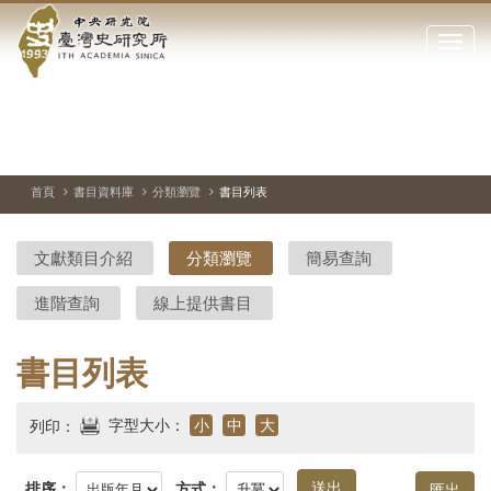
中
跳
到
點
央
主
擊
要
開
研
內
啟
容
或
究
切
上
下
主
區
換
一
一
圖
關
暫
張
張
連
塊
閉
停、
圖
圖
結
院-
播
片
片
首頁
書目資料庫
分類瀏覽
書目列表
網
放
站
臺
主
文獻類目介紹
分類瀏覽
簡易查詢
要
灣
選
進階查詢
線上提供書目
單
史
研
書目列表
究
字型大小：
小
中
大
列印：
所-
排序：
方式：