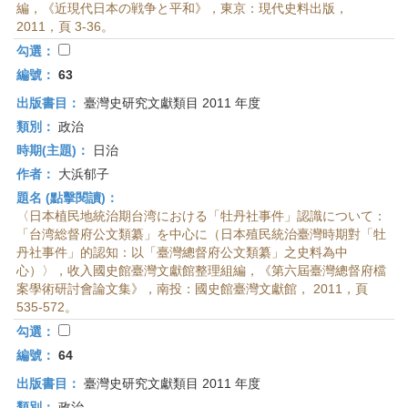
編，《近現代日本の戦争と平和》，東京：現代史料出版，
2011，頁 3-36。
勾選：
編號：
63
出版書目：
臺灣史研究文獻類目 2011 年度
類別：
政治
時期(主題)：
日治
作者：
大浜郁子
題名 (點擊閱讀)：
〈日本植民地統治期台湾における「牡丹社事件」認識について：
「台湾総督府公文類纂」を中心に（日本殖民統治臺灣時期對「牡
丹社事件」的認知：以「臺灣總督府公文類纂」之史料為中
心）〉，收入國史館臺灣文獻館整理組編，《第六屆臺灣總督府檔
案學術研討會論文集》，南投：國史館臺灣文獻館， 2011，頁
535-572。
勾選：
編號：
64
出版書目：
臺灣史研究文獻類目 2011 年度
類別：
政治