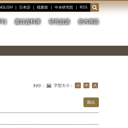
NGLISH
|
日本語
|
檔案館
|
中央研究院
|
RSS
開
啟
或
季刊
書目資料庫
研究資源
所內專區
收
合
搜
切
上
下
主
換
一
一
圖
尋
暫
張
張
連
停、
圖
圖
結
欄
播
片
片
位
放
字型大小：
小
中
大
列印：