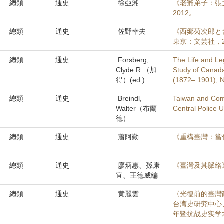
總類
通史
徐亞湘
《老爺弟子：張
2012。
總類
通史
佐野幸夫
《西郷菊次郎と
東京：文芸社，201
總類
通史
Forsberg,
The Life and Le
Clyde R.（加
Study of Canada
得）(ed.)
(1872– 1901), N
總類
通史
Breindl,
Taiwan and Com
Walter（布蘭
Central Police U
德）
總類
通史
蕭阿勤
《重構臺灣：當
總類
通史
廖炳惠、孫康
《臺灣及其脈絡
宜、王德威編
總類
通史
黄麗雲
〈光復前的臺灣
台湾史研究中心
年暨抗战史实学术