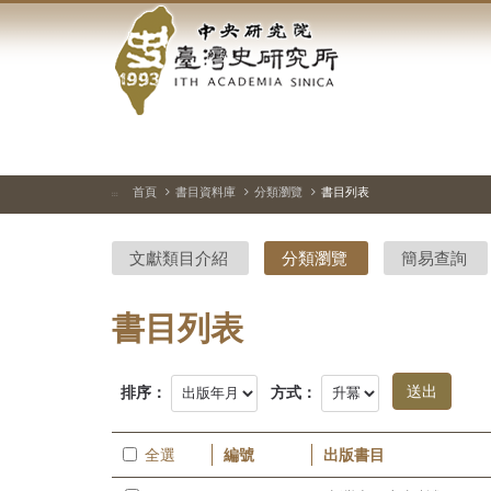
中
跳
到
央
主
要
研
內
容
究
區
塊
院-
首頁
書目資料庫
分類瀏覽
書目列表
:::
臺
文獻類目介紹
分類瀏覽
簡易查詢
灣
史
書目列表
研
排序：
方式：
究
所-
全選
編號
出版書目