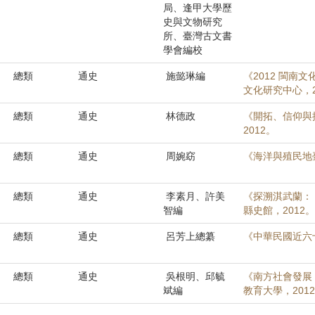
局、逢甲大學歷
史與文物研究
所、臺灣古文書
學會編校
總類
通史
施懿琳編
《2012 閩
文化研究中心，2
總類
通史
林德政
《開拓、信仰與
2012。
總類
通史
周婉窈
《海洋與殖民地
總類
通史
李素月、許美
《探溯淇武蘭：
智編
縣史館，2012。
總類
通史
呂芳上總纂
《中華民國近六
總類
通史
吳根明、邱毓
《南方社會發展
斌編
教育大學，201