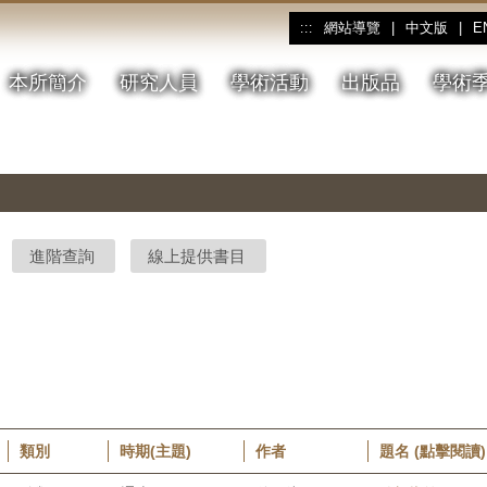
網站導覽
|
中文版
|
E
:::
本所簡介
研究人員
學術活動
出版品
學術
進階查詢
線上提供書目
類別
時期(主題)
作者
題名 (點擊閱讀)