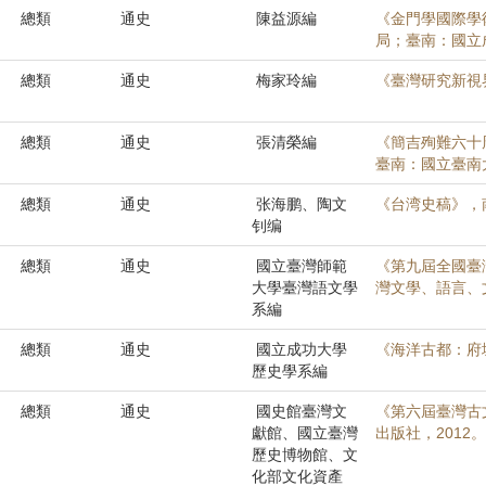
總類
通史
陳益源編
《金門學國際學
局；臺南：國立
總類
通史
梅家玲編
《臺灣研究新視
總類
通史
張清榮編
《簡吉殉難六十
臺南：國立臺南
總類
通史
张海鹏、陶文
《台湾史稿》，南
钊编
總類
通史
國立臺灣師範
《第九屆全國臺
大學臺灣語文學
灣文學、語言、
系編
總類
通史
國立成功大學
《海洋古都：府
歷史學系編
總類
通史
國史館臺灣文
《第六屆臺灣古
獻館、國立臺灣
出版社，2012。
歷史博物館、文
化部文化資產