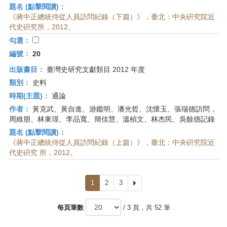
題名 (點擊閱讀)：
《蔣中正總統侍從人員訪問紀錄（下篇）》，臺北：中央硏究院近
代史硏究所，2012。
勾選：
編號：
20
出版書目：
臺灣史研究文獻類目 2012 年度
類別：
史料
時期(主題)：
通論
作者：
黃克武、黃自進、游鑑明、潘光哲、沈懷玉、張瑞德訪問，
周維朋、林東璟、李品寬、簡佳慧、溫楨文、林杰民、吳餘德記錄
題名 (點擊閱讀)：
《蔣中正總統侍從人員訪問紀錄（上篇）》，臺北：中央硏究院近
代史硏究 所，2012。
1
2
3
下
一
頁
每頁筆數
/ 3 頁，共 52 筆