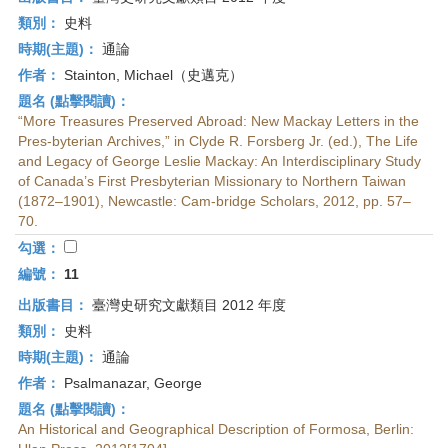
類別：
史料
時期(主題)：
通論
作者：
Stainton, Michael（史邁克）
題名 (點擊閱讀)：
“More Treasures Preserved Abroad: New Mackay Letters in the
Pres-byterian Archives,” in Clyde R. Forsberg Jr. (ed.), The Life
and Legacy of George Leslie Mackay: An Interdisciplinary Study
of Canada’s First Presbyterian Missionary to Northern Taiwan
(1872–1901), Newcastle: Cam-bridge Scholars, 2012, pp. 57–
70.
勾選：
編號：
11
出版書目：
臺灣史研究文獻類目 2012 年度
類別：
史料
時期(主題)：
通論
作者：
Psalmanazar, George
題名 (點擊閱讀)：
An Historical and Geographical Description of Formosa, Berlin: