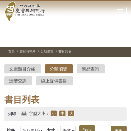
中
跳
到
點
央
主
擊
要
開
研
內
啟
容
或
究
切
上
下
主
區
換
一
一
圖
關
暫
張
張
連
塊
閉
停、
圖
圖
結
院-
播
片
片
首頁
書目資料庫
分類瀏覽
書目列表
網
放
站
臺
主
文獻類目介紹
分類瀏覽
簡易查詢
要
灣
選
進階查詢
線上提供書目
單
史
研
書目列表
究
字型大小：
小
中
大
列印：
所-
排序：
方式：