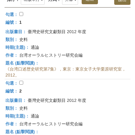
首
頁
勾選：
編號：
1
出版書目：
臺灣史研究文獻類目 2012 年度
類別：
史料
時期(主題)：
通論
作者：
台湾オーラルヒストリー研究会編
題名 (點擊閱讀)：
《台湾口述歴史研究第7集》，東京：東京女子大学栗原研究室，
2012。
勾選：
編號：
2
出版書目：
臺灣史研究文獻類目 2012 年度
類別：
史料
時期(主題)：
通論
作者：
台湾オーラルヒストリー研究会編
題名 (點擊閱讀)：