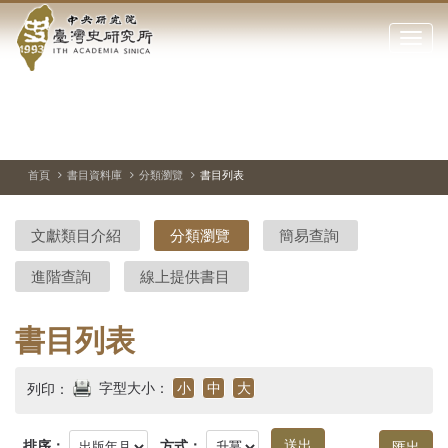
中
跳
到
點
央
主
擊
要
開
研
內
啟
容
或
究
切
上
下
主
區
換
一
一
圖
關
暫
張
張
連
塊
閉
停、
圖
圖
結
院-
播
片
片
首頁
書目資料庫
分類瀏覽
書目列表
網
放
站
臺
主
文獻類目介紹
分類瀏覽
簡易查詢
要
灣
選
進階查詢
線上提供書目
單
史
研
書目列表
究
字型大小：
小
中
大
列印：
所-
排序：
方式：