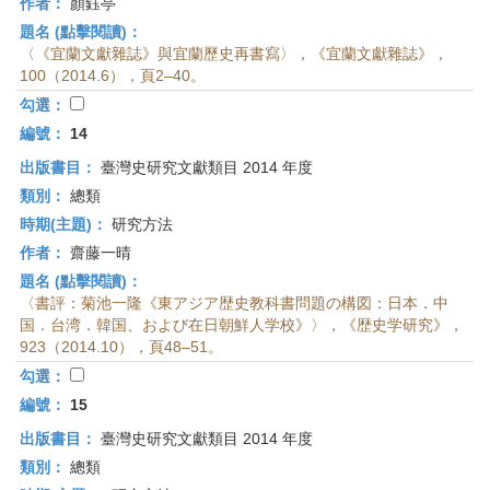
作者：
顏鈺亭
題名 (點擊閱讀)：
〈《宜蘭文獻雜誌》與宜蘭歷史再書寫〉，《宜蘭文獻雜誌》，
100（2014.6），頁2–40。
勾選：
編號：
14
出版書目：
臺灣史研究文獻類目 2014 年度
類別：
總類
時期(主題)：
研究方法
作者：
齋藤一晴
題名 (點擊閱讀)：
〈書評：菊池一隆《東アジア歴史教科書問題の構図：日本．中
国．台湾．韓国、および在日朝鮮人学校》〉，《歴史学研究》，
923（2014.10），頁48–51。
勾選：
編號：
15
出版書目：
臺灣史研究文獻類目 2014 年度
類別：
總類