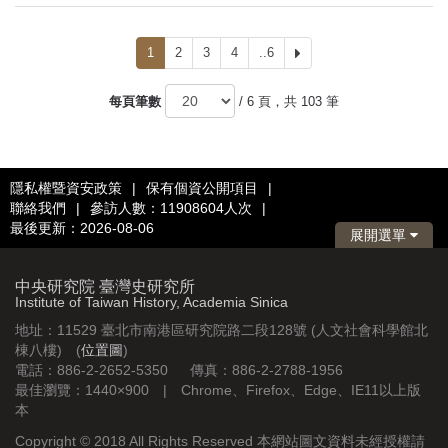
1
2
3
4
..6
下
一
頁
每頁筆數
/ 6 頁，共 103 筆
隱私權暨資安政策
|
保有個資公開項目
|
聯絡我們
|
參訪人數：11908604人次
|
最後更新：2026-08-06
展開選單
中央研究院 臺灣史研究所
Institute of Taiwan History, Academia Sinica
地址：11529 臺北市南港區研究院路二段128號 (人文社會科學館北
棟八樓) (
位置圖
)
電話：886-2-2652-5350 傳真：886-2-2788-1956
最佳瀏覽：1440×900 | Chrome、Firefox、Edge、IE11以上版
本
Copyright © 2018 All Rights Reserved 本網站圖文資料未經授權請