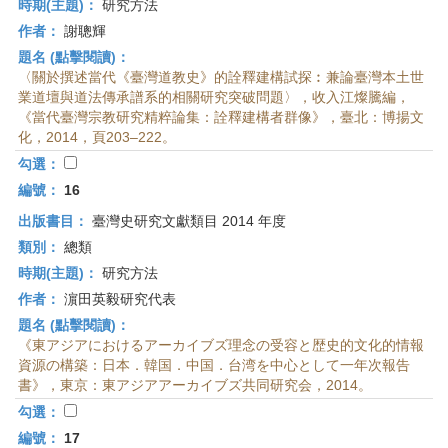
時期(主題)：
研究方法
作者：
謝聰輝
題名 (點擊閱讀)：
〈關於撰述當代《臺灣道教史》的詮釋建構試探︰兼論臺灣本土世
業道壇與道法傳承譜系的相關研究突破問題〉，收入江燦騰編，
《當代臺灣宗教研究精粹論集：詮釋建構者群像》，臺北：博揚文
化，2014，頁203–222。
勾選：
編號：
16
出版書目：
臺灣史研究文獻類目 2014 年度
類別：
總類
時期(主題)：
研究方法
作者：
濵田英毅研究代表
題名 (點擊閱讀)：
《東アジアにおけるアーカイブズ理念の受容と歴史的文化的情報
資源の構築：日本．韓国．中国．台湾を中心として一年次報告
書》，東京：東アジアアーカイブズ共同研究会，2014。
勾選：
編號：
17