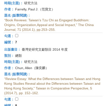
時期(主題)：
研究方法
作者：
Farrelly, Paul J.（范寶文）
題名 (點擊閱讀)：
“Book Reviews: Taiwan’s Tzu Chi as Engaged Buddhism:
Origins, Organization,Appeal and Social Impact,” The China
Journal, 71 (2014.1), pp.253–255.
勾選：
編號：
7
出版書目：
臺灣史研究文獻類目 2014 年度
類別：
總類
時期(主題)：
研究方法
作者：
Chun, Allen（陳奕麟）
題名 (點擊閱讀)：
“Review Essay: What the Differences between Taiwan and Hong
Kong Studies Reveal about the Differences between Taiwan and
Hong Kong Society,” Taiwan in Comparative Perspective, 5
(2014.7), pp. 152–162.
勾選：
編號：
8