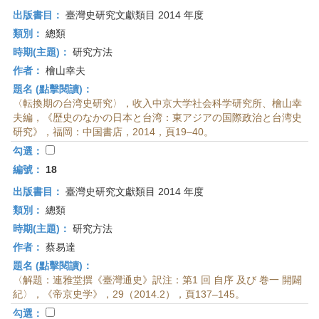
出版書目：
臺灣史研究文獻類目 2014 年度
類別：
總類
時期(主題)：
研究方法
作者：
檜山幸夫
題名 (點擊閱讀)：
〈転換期の台湾史研究〉，收入中京大学社会科学研究所、檜山幸
夫編，《歴史のなかの日本と台湾：東アジアの国際政治と台湾史
研究》，福岡：中国書店，2014，頁19–40。
勾選：
編號：
18
出版書目：
臺灣史研究文獻類目 2014 年度
類別：
總類
時期(主題)：
研究方法
作者：
蔡易達
題名 (點擊閱讀)：
〈解題：連雅堂撰《臺灣通史》訳注：第1 回 自序 及び 巻一 開闢
紀〉，《帝京史学》，29（2014.2），頁137–145。
勾選：