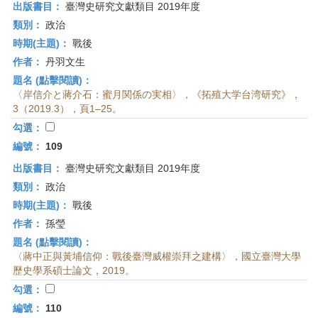
出版書目：
臺灣史研究文獻類目 2019年度
類別：
政治
時期(主題)：
戰後
作者：
丹羽文生
題名 (點擊閱讀)：
〈岸信介と蔣介石：蜜月関係の実相〉，《拓殖大学台湾研究》，
3（2019.3），頁1–25。
勾選：
編號：
109
出版書目：
臺灣史研究文獻類目 2019年度
類別：
政治
時期(主題)：
戰後
作者：
孫瑩
題名 (點擊閱讀)：
〈蔣中正與黃埔信仰：戰後臺灣威權崇拜之建構〉，國立臺灣大學
歷史學系碩士論文，2019。
勾選：
編號：
110