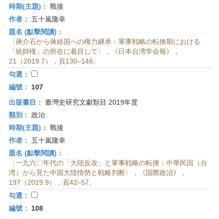
時期(主題)：
戰後
作者：
五十嵐隆幸
題名 (點擊閱讀)：
〈蔣介石から蔣経国への権力継承：軍事戦略の転換期における
「統帥権」の所在に着目して〉，《日本台湾学会報》，
21（2019.7），頁130–148。
勾選：
編號：
107
出版書目：
臺灣史研究文獻類目 2019年度
類別：
政治
時期(主題)：
戰後
作者：
五十嵐隆幸
題名 (點擊閱讀)：
〈一九六〇年代の「大陸反攻」と軍事戦略の転換：中華民国（台
湾）から見た中国大陸情勢と戦略判断〉，《国際政治》，
197（2019.9），頁42–57。
勾選：
編號：
108