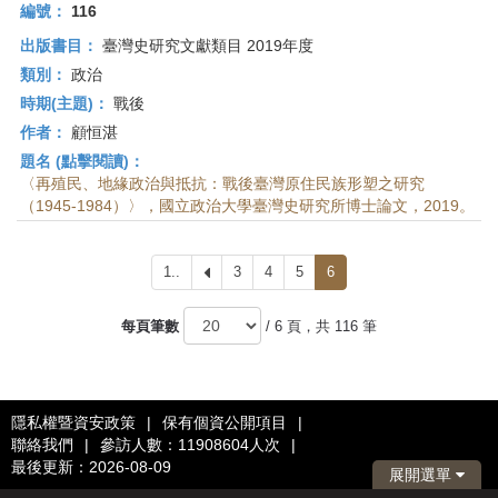
編號：
116
出版書目：
臺灣史研究文獻類目 2019年度
類別：
政治
時期(主題)：
戰後
作者：
顧恒湛
題名 (點擊閱讀)：
〈再殖民、地緣政治與抵抗：戰後臺灣原住民族形塑之研究
（1945-1984）〉，國立政治大學臺灣史研究所博士論文，2019。
1..
上
3
4
5
6
一
頁
每頁筆數
/ 6 頁，共 116 筆
隱私權暨資安政策
|
保有個資公開項目
|
聯絡我們
|
參訪人數：11908604人次
|
最後更新：2026-08-09
展開選單