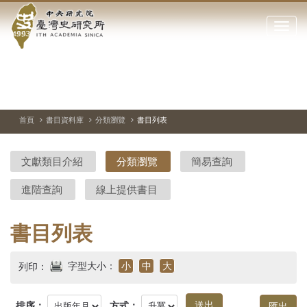
中
跳
到
點
央
主
擊
要
開
研
內
啟
容
或
究
切
上
下
主
區
換
一
一
圖
關
暫
張
張
連
塊
閉
停、
圖
圖
結
院-
播
片
片
首頁
書目資料庫
分類瀏覽
書目列表
網
放
站
臺
主
文獻類目介紹
分類瀏覽
簡易查詢
要
灣
選
進階查詢
線上提供書目
單
史
研
書目列表
究
字型大小：
小
中
大
列印：
所-
排序：
方式：