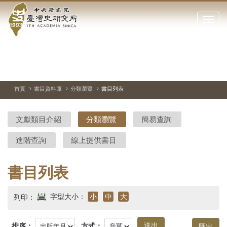
中
跳
到
點
央
主
擊
要
開
研
內
啟
容
或
究
切
上
下
主
區
換
一
一
圖
關
暫
張
張
連
塊
閉
停、
圖
圖
結
院-
播
片
片
首頁
書目資料庫
分類瀏覽
書目列表
網
放
站
臺
主
文獻類目介紹
分類瀏覽
簡易查詢
要
灣
選
進階查詢
線上提供書目
單
史
研
書目列表
究
字型大小：
小
中
大
列印：
所-
排序：
方式：