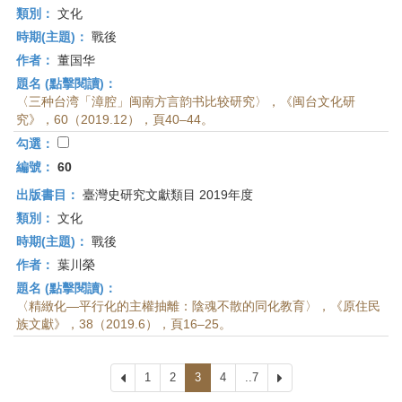
類別：
文化
時期(主題)：
戰後
作者：
董国华
題名 (點擊閱讀)：
〈三种台湾「漳腔」闽南方言韵书比较研究〉，《闽台文化研
究》，60（2019.12），頁40–44。
勾選：
編號：
60
出版書目：
臺灣史研究文獻類目 2019年度
類別：
文化
時期(主題)：
戰後
作者：
葉川榮
題名 (點擊閱讀)：
〈精緻化—平行化的主權抽離：陰魂不散的同化教育〉，《原住民
族文獻》，38（2019.6），頁16–25。
上
1
2
3
4
..7
下
一
一