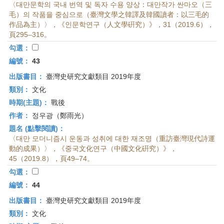
〈대만문학의 국내 번역 및 독자 수용 양상：대만작가 싼마오（三
毛）의 작품을 중심으로（臺灣文學之韓譯及韓國讀者：以三毛的
作品為主）〉，《인문학연구（人文學硏究）》，31（2019.6），
頁295–316。
勾選：
編號：
43
出版書目：
臺灣史研究文獻類目 2019年度
類別：
文化
時期(主題)：
戰後
作者：
정우광（鄭雨光）
題名 (點擊閱讀)：
〈대만 모더니즘시 운동과 성취에 대한 재조명（重訪臺灣現代詩運
動的成果）〉，《중국文化연구（中國文化硏究）》，
45（2019.8），頁49–74。
勾選：
編號：
44
出版書目：
臺灣史研究文獻類目 2019年度
類別：
文化