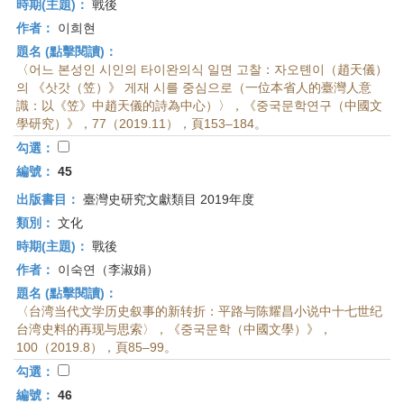
時期(主題)：
戰後
作者：
이희현
題名 (點擊閱讀)：
〈어느 본성인 시인의 타이완의식 일면 고찰：자오톈이（趙天儀）
의 《삿갓（笠）》 게재 시를 중심으로（一位本省人的臺灣人意
識：以《笠》中趙天儀的詩為中心）〉，《중국문학연구（中國文
學研究）》，77（2019.11），頁153–184。
勾選：
編號：
45
出版書目：
臺灣史研究文獻類目 2019年度
類別：
文化
時期(主題)：
戰後
作者：
이숙연（李淑娟）
題名 (點擊閱讀)：
〈台湾当代文学历史叙事的新转折：平路与陈耀昌小说中十七世纪
台湾史料的再现与思索〉，《중국문학（中國文學）》，
100（2019.8），頁85–99。
勾選：
編號：
46