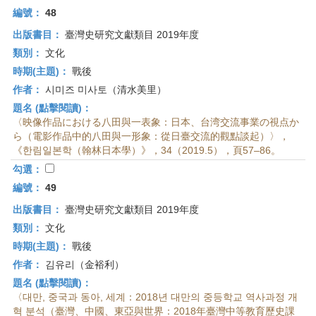
編號：
48
出版書目：
臺灣史研究文獻類目 2019年度
類別：
文化
時期(主題)：
戰後
作者：
시미즈 미사토（清水美里）
題名 (點擊閱讀)：
〈映像作品における八田與一表象：日本、台湾交流事業の視点か
ら（電影作品中的八田與一形象：從日臺交流的觀點談起）〉，
《한림일본학（翰林日本學）》，34（2019.5），頁57–86。
勾選：
編號：
49
出版書目：
臺灣史研究文獻類目 2019年度
類別：
文化
時期(主題)：
戰後
作者：
김유리（金裕利）
題名 (點擊閱讀)：
〈대만, 중국과 동아, 세계：2018년 대만의 중등학교 역사과정 개
혁 분석（臺灣、中國、東亞與世界：2018年臺灣中等教育歷史課