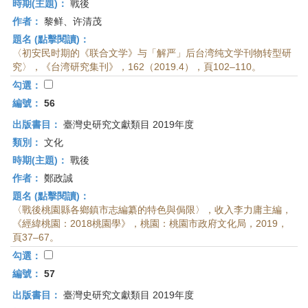
時期(主題)：
戰後
作者：
黎鲜、许清茂
題名 (點擊閱讀)：
〈初安民时期的《联合文学》与「解严」后台湾纯文学刊物转型研
究〉，《台湾研究集刊》，162（2019.4），頁102–110。
勾選：
編號：
56
出版書目：
臺灣史研究文獻類目 2019年度
類別：
文化
時期(主題)：
戰後
作者：
鄭政誠
題名 (點擊閱讀)：
〈戰後桃園縣各鄉鎮市志編纂的特色與侷限〉，收入李力庸主編，
《經緯桃園：2018桃園學》，桃園：桃園市政府文化局，2019，
頁37–67。
勾選：
編號：
57
出版書目：
臺灣史研究文獻類目 2019年度