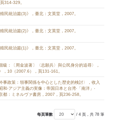
頁314-329。
殖民統治篇(3)》，臺北：文英堂，2007。
殖民統治篇(2)》，臺北：文英堂，2007。
殖民統治篇(1)》，臺北：文英堂，2007。
階級：〔周金波著〕〈志願兵〉與公民身分的追尋〉，
10（2007.6），頁131-161。
外事政策：領事関係を中心とした歴史的検討〉，收入
昭和‧アジア主義の実像：帝国日本と台湾‧「南洋」‧
都：ミネルヴァ書房，2007，頁236-258。
每頁筆數
/ 4 頁，共 78 筆