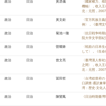
政治
日治
黃丞儀
〈國家權力、殖
機軸〉，收入王
北：元照，2007
政治
日治
黃文鉅
〈官方民族主義
例〉，《臺灣文學評
政治
日治
菊池一隆
〈抗日戦争時期
院大学文学部紀要》
政治
日治
曽耀鋒
〈戦前の日本生
して〉，《生命保険
政治
日治
曾文亮
〈臺灣漢人祭祀
之間〉，收入王
北：元照，2007
政治
日治
冨田哲
〈台湾総督府の
口調查‧通訳兼
湾：歴史‧文化人
政治
日治
陳鸞鳳
《日治時期臺灣