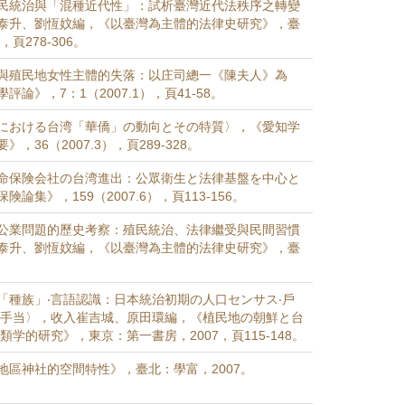
民統治與「混種近代性」：試析臺灣近代法秩序之轉變
泰升、劉恆妏編，《以臺灣為主體的法律史研究》，臺
，頁278-306。
與殖民地女性主體的失落：以庄司總一《陳夫人》為
論》，7：1（2007.1），頁41-58。
における台湾「華僑」の動向とその特質〉，《愛知学
，36（2007.3），頁289-328。
命保険会社の台湾進出：公眾衛生と法律基盤を中心と
論集》，159（2007.6），頁113-156。
公業問題的歷史考察：殖民統治、法律繼受與民間習慣
泰升、劉恆妏編，《以臺灣為主體的法律史研究》，臺
「種族」‧言語認識：日本統治初期の人口センサス‧戶
掌手当〉，收入崔吉城、原田環編，《植民地の朝鮮と台
類学的研究》，東京：第一書房，2007，頁115-148。
地區神社的空間特性》，臺北：學富，2007。