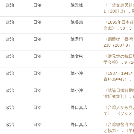
政治
日治
陳景峰
〈「曾文農民組
1（2007.3），頁
政治
日治
陳美惠
〈1895年日
文獻》，58：3（2
政治
日治
陳君愷
〈緬懷從「臺灣
238（2007.9）
政治
日治
陳文松
〈洪元煌の抗日
学会報》，9（20
政治
日治
陳小沖
〈1937 - 
資料為中心〉，《
政治
日治
陳小沖
〈試論日據時期
灣研究集刊》，95
政治
日治
野口真広
〈台湾人から見
て〉，《ソシオサ
政治
日治
野口真広
〈台湾総督府の
と協力〉，《早