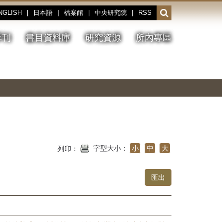
NGLISH
|
日本語
|
檔案館
|
中央研究院
|
RSS
開
啟
或
季刊
書目資料庫
研究資源
所內專區
收
合
搜
切
上
下
主
換
一
一
圖
尋
暫
張
張
連
停、
圖
圖
結
欄
播
片
片
位
放
字型大小：
小
中
大
列印：