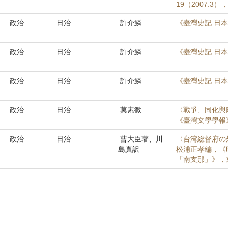
19（2007.3），
政治
日治
許介鱗
《臺灣史記 日本
政治
日治
許介鱗
《臺灣史記 日本
政治
日治
許介鱗
《臺灣史記 日本
政治
日治
莫素微
〈戰爭、同化與
《臺灣文學學報》，
政治
日治
曹大臣著、川
〈台湾総督府の
島真訳
松浦正孝編，《
「南支那」》，京