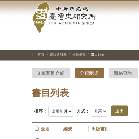
中
跳
到
央
主
要
研
內
容
究
區
塊
院-
首頁
書目資料庫
分類瀏覽
書目列表
:::
臺
文獻類目介紹
分類瀏覽
簡易查詢
灣
史
書目列表
研
排序：
方式：
究
所-
全選
編號
出版書目