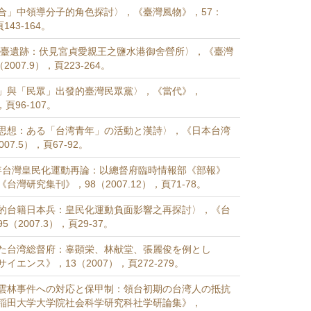
合」中領導分子的角色探討〉，《臺灣風物》，57：
143-164。
本征臺遺跡：伏見宮貞愛親王之鹽水港御舍營所〉，《臺灣
007.9），頁223-264。
」與「民眾」出發的臺灣民眾黨〉，《當代》，
，頁96-107。
思想：ある「台湾青年」の活動と漢詩〉，《日本台湾
07.5），頁67-92。
1945年台灣皇民化運動再論：以總督府臨時情報部《部報》
台灣研究集刊》，98（2007.12），頁71-78。
的台籍日本兵：皇民化運動負面影響之再探討〉，《台
（2007.3），頁29-37。
た台湾総督府：辜顕栄、林献堂、張麗俊を例とし
イエンス》，13（2007），頁272-279。
雲林事件への対応と保甲制：領台初期の台湾人の抵抗
稲田大学大学院社会科学研究科社学研論集》，