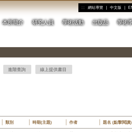
網站導覽
|
中文版
|
E
:::
本所簡介
研究人員
學術活動
出版品
學術
進階查詢
線上提供書目
類別
時期(主題)
作者
題名 (點擊閱讀)