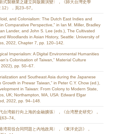
新式製糖業之建立與版圖演變〉，《師大台灣史學
.12），頁23–57。
loid, and Colonialism: The Dutch East Indies and
in Comparative Perspective,” in Ian M. Miller, Bradley
an Lander, and John S. Lee (eds.), The Cultivated
nd Woodlands in Asian History, Seattle: University of
s, 2022, Chapter 7, pp. 120–142.
ical Imperialism: A Digital Environmental Humanities
an’s Colonisation of Taiwan,” Material Culture
l 2022), pp. 50–67.
trialization and Southeast Asia during the Japanese
e Growth in Prewar Taiwan,” in Peter C.Y. Chow (ed.),
velopment in Taiwan: From Colony to Modern State,
os, UK; Northampton, MA, USA: Edward Elgar
ted, 2022, pp. 94–148.
代台湾銀行向上海的金融擴張〉，《台湾歷史研究》，
頁63–74。
港湾荷役合同問題と內地政局〉，《東洋史訪》，