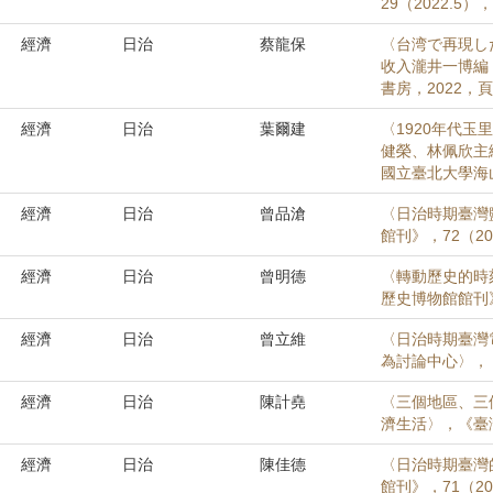
29（2022.5）
經濟
日治
蔡龍保
〈台湾で再現し
收入瀧井一博編
書房，2022，頁
經濟
日治
葉爾建
〈1920年代
健榮、林佩欣主
國立臺北大學海山
經濟
日治
曾品滄
〈日治時期臺灣
館刊》，72（20
經濟
日治
曾明德
〈轉動歷史的時
歷史博物館館刊》，
經濟
日治
曾立維
〈日治時期臺灣
為討論中心〉，《高
經濟
日治
陳計堯
〈三個地區、三
濟生活〉，《臺灣風
經濟
日治
陳佳德
〈日治時期臺灣的
館刊》，71（20