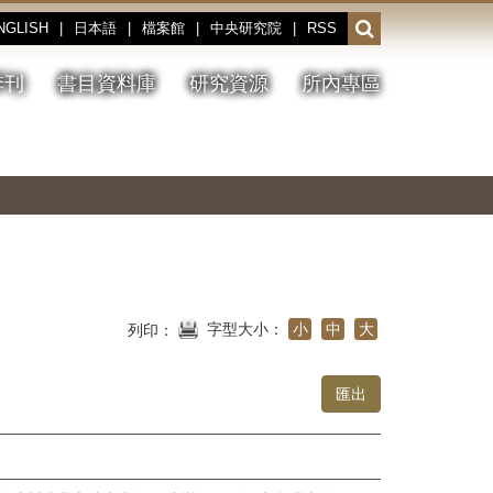
NGLISH
|
日本語
|
檔案館
|
中央研究院
|
RSS
開
啟
或
季刊
書目資料庫
研究資源
所內專區
收
合
搜
切
上
下
主
換
一
一
圖
尋
暫
張
張
連
停、
圖
圖
結
欄
播
片
片
位
放
字型大小：
小
中
大
列印：