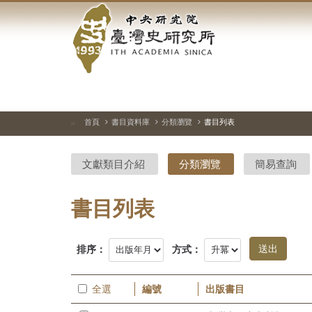
中
跳
到
央
主
要
研
內
容
究
區
塊
院-
首頁
書目資料庫
分類瀏覽
書目列表
:::
臺
文獻類目介紹
分類瀏覽
簡易查詢
灣
史
書目列表
研
排序：
方式：
究
所-
全選
編號
出版書目