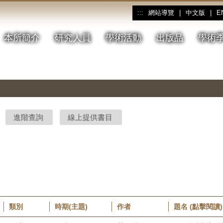
網站導覽
|
中文版
|
E
:::
本所簡介
研究人員
學術活動
出版品
學術
進階查詢
線上提供書目
類別
時期(主題)
作者
題名 (點擊閱讀)