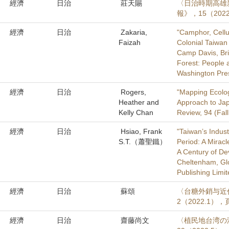
經濟
日治
莊天賜
〈日治時期高雄
報》，15（2022
經濟
日治
Zakaria,
"Camphor, Cellu
Faizah
Colonial Taiwan 
Camp Davis, Bri
Forest: People a
Washington Pres
經濟
日治
Rogers,
"Mapping Ecolog
Heather and
Approach to Jap
Kelly Chan
Review, 94 (Fal
經濟
日治
Hsiao, Frank
"Taiwan’s Indus
S.T.（蕭聖鐵）
Period: A Miracl
A Century of De
Cheltenham, Gl
Publishing Limi
經濟
日治
蘇頌
〈台糖外銷与近
2（2022.1），
經濟
日治
齋藤尚文
〈植民地台湾の