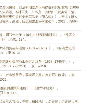
交錯與碰撞：日治初期臺灣人商標登錄的初體驗（1899
，收入林果顯、若林正丈、川島真、洪郁如、黃英哲主編，
臺灣與東亞近代史研究論集（第六輯）》，臺北：國立
研究所；高雄：巨流圖書股份有限公司，2022，頁59–
線：昭和十六年（1941）桃園都市計畫〉，《桃園文
.9），頁91–124。
陆的贸易与运输（1896–1925）〉，《台湾歷史研
4），页16–31。
式會社臺灣商工銀行之經營（1937–1945年）〉，
9：1（2022.3），頁89–158。
片：台湾総督府．専売局文書にみる阿片政策》，東
022。
臺灣油氣的鑽探與運用〉，《臺灣學研究》，
，頁119–145。
代日本の市場．専売．植民地》，名古屋：名古屋大学