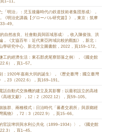
，頁1–11。
た「明治」：児玉後藤時代の鉄道技術者集団形成〉，
，《明治史講義【グローバル研究篇】》，東京：筑摩
33–49。
玉里的自然改良、社會動員與區域形成〉，收入陳俊強、洪
編，《文協百年：近代東亞跨域比較的觀點》，新北：
學研究中心、新北市立圖書館，2022，頁159–172。
鹽工的經濟生活：東石郡虎尾寮部落之例〉，《國史館
22.6），頁1–57。
刻：1920年嘉南大圳的誕生〉，《歷史臺灣：國立臺灣
23（2022.6），頁169–191。
電話自動式交換機的建立及其影響：以最初設立的高雄
雄文獻》，12：2（2022.12），頁59–105。
個族群、兩種模式：日治時代「蕃產交易所」與原鄉經
物》，72：3（2022.9），頁15–66。
官設埤圳與水利公共化（1899–1934）〉，《國史館
22.3），頁1–45。