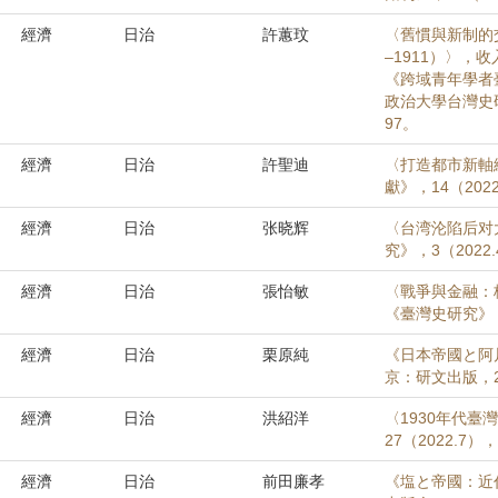
經濟
日治
許蕙玟
〈舊慣與新制的
–1911）〉
《跨域青年學者
政治大學台灣史
97。
經濟
日治
許聖迪
〈打造都市新軸
獻》，14（2022
經濟
日治
张晓辉
〈台湾沦陷后对大
究》，3（2022.
經濟
日治
張怡敏
〈戰爭與金融：株
《臺灣史研究》，2
經濟
日治
栗原純
《日本帝國と阿
京：研文出版，2
經濟
日治
洪紹洋
〈1930年代
27（2022.7）
經濟
日治
前田廉孝
《塩と帝國：近