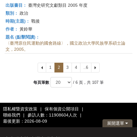
出版書目：
臺灣史研究文獻類目 2005 年度
類別：
政治
時期(主題)：
戰後
作者：
黃鈴華
題名 (點擊閱讀)：
〈臺灣原住民運動的國會路線〉，國立政治大學民族學系碩士論
文，2005。
上
1
2
3
4
..6
下
一
一
頁
頁
每頁筆數
/ 6 頁，共 107 筆
隱私權暨資安政策
|
保有個資公開項目
|
聯絡我們
|
參訪人數：11908604人次
|
最後更新：2026-08-09
展開選單