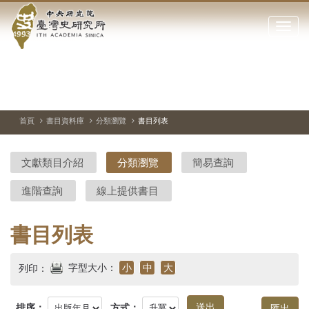
中
跳
到
點
央
主
擊
要
開
研
內
啟
容
或
究
切
上
下
主
區
換
一
一
圖
關
暫
張
張
連
塊
閉
停、
圖
圖
結
院-
播
片
片
首頁
書目資料庫
分類瀏覽
書目列表
網
放
站
臺
主
文獻類目介紹
分類瀏覽
簡易查詢
要
灣
選
進階查詢
線上提供書目
單
史
研
書目列表
究
字型大小：
小
中
大
列印：
所-
排序：
方式：