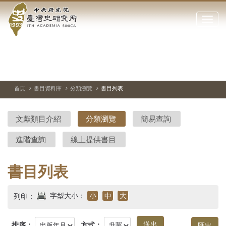
中
跳
到
點
央
主
擊
要
開
研
內
啟
容
或
究
切
上
下
主
區
換
一
一
圖
關
暫
張
張
連
塊
閉
停、
圖
圖
結
院-
播
片
片
首頁
書目資料庫
分類瀏覽
書目列表
網
放
站
臺
主
文獻類目介紹
分類瀏覽
簡易查詢
要
灣
選
進階查詢
線上提供書目
單
史
研
書目列表
究
字型大小：
小
中
大
列印：
所-
排序：
方式：