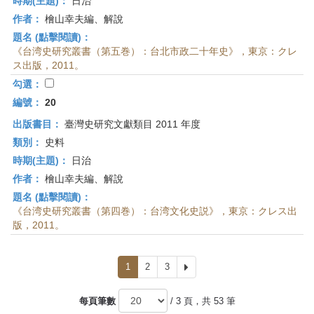
時期(主題)：
日治
作者：
檜山幸夫編、解說
題名 (點擊閱讀)：
《台湾史研究叢書（第五巻）：台北市政二十年史》，東京：クレ
ス出版，2011。
勾選：
編號：
20
出版書目：
臺灣史研究文獻類目 2011 年度
類別：
史料
時期(主題)：
日治
作者：
檜山幸夫編、解說
題名 (點擊閱讀)：
《台湾史研究叢書（第四巻）：台湾文化史説》，東京：クレス出
版，2011。
1
2
3
下
一
頁
每頁筆數
/ 3 頁，共 53 筆