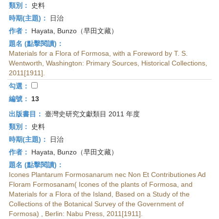
類別：
史料
時期(主題)：
日治
作者：
Hayata, Bunzo（早田文藏）
題名 (點擊閱讀)：
Materials for a Flora of Formosa, with a Foreword by T. S.
Wentworth, Washington: Primary Sources, Historical Collections,
2011[1911].
勾選：
編號：
13
出版書目：
臺灣史研究文獻類目 2011 年度
類別：
史料
時期(主題)：
日治
作者：
Hayata, Bunzo（早田文藏）
題名 (點擊閱讀)：
Icones Plantarum Formosanarum nec Non Et Contributiones Ad
Floram Formosanam( Icones of the plants of Formosa, and
Materials for a Flora of the Island, Based on a Study of the
Collections of the Botanical Survey of the Government of
Formosa) , Berlin: Nabu Press, 2011[1911].